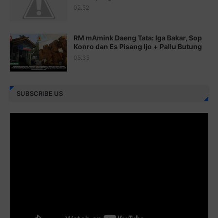
Juz 23 ⇨
http://j.mp/2brItxm
02.52
Juz 24 ⇨
http://j.mp/2brHKw5
RM mAmink Daeng Tata: Iga Bakar, Sop
Juz 25 ⇨
http://j.mp/2brImlf
Konro dan Es Pisang Ijo + Pallu Butung
05.35
Juz 26 ⇨
http://j.mp/2bFRHF2
Juz 27 ⇨
http://j.mp/2bFRXno
SUBSCRIBE US
Juz 28 ⇨
http://j.mp/2brI3ai
Juz 29 ⇨
http://j.mp/2bFRyBF
Juz 30 ⇨
http://j.mp/2bFREcc
Monggo disebarluaskan. Mudah-mudahan menjadi ladang
amal jariyah bagi kita semua.
Berbagi kebaikan meskipun sedikit, semoga bermanfaat,
aamiin...