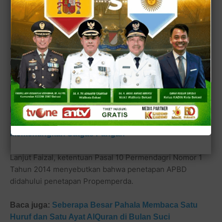
Silakan klik gambar di atas ini untuk ikut memilih siapa Calon Bupati Bekasi 2024
mendatang? (Polling by Pollie of Bekasi-Online.com)
"DPRD Jabar akan bekerja cepat menyusun dan
menetapkan Propemperda tahun 2023, Insya Allah
rancangannya ditetapkan akhir bulan Oktober ini," ujar
politisi PKS asal Kabupaten Bekasi ini.
Baca juga:
Faizal Hafan Farid, Bacaleg PKS Provinsi
Jabar ini, Anjurkan Pemda Kabupaten untuk Lebih
Mementingkan Satgas Pangan
Lanjut Faizal, ketentuan Pasal 10 Permendagri Nomor 1
Tahun 2014 menyebutkan bahwa penetapan APBD
didahului penetapan Propemperda.
Baca juga:
Seberapa Besar Pahala Membaca Satu
Huruf dan Satu Ayat AlQuran di Bulan Suci