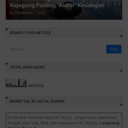
Kejagung Pasang “Alarm” Keuangan
by
ChiefEditor
-
21.53
SEARCH THIS ARTICLE
TOTAL PAGEVIEWS
4
8
3
7
3
3
MURATTAL 30 JUZ AL-QUR'AN
Ini dia link murottal Alqur'an 30 juz, tanpa harus
download
,
tinggal
play
saja. Bisa
play
walaupun HP ditutup.
Langsung