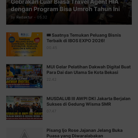
Gebrakan Luar Biasa Travel Agent HIA
Juz 11 ⇨
http://j.mp/2bHf80y
dengan Program Bisa Umroh Tahun Ini
Juz 12 ⇨
http://j.mp/2bWnTby
by
Redaktur
-
05.32
Juz 13 ⇨
http://j.mp/2bFTiKQ
🎟️ Saatnya Temukan Peluang Bisnis
Juz 14 ⇨
http://j.mp/2b8SUTA
Terbaik di IBOS EXPO 2026!
00.45
Juz 15 ⇨
http://j.mp/2bFRQIM
Juz 16 ⇨
http://j.mp/2b8SegG
MUI Gelar Pelatihan Dakwah Digital Buat
Para Dai dan Ulama Se Kota Bekasi
Juz 17 ⇨
http://j.mp/2brHsFz
22.42
Juz 18 ⇨
http://j.mp/2b8SCfc
Juz 19 ⇨
http://j.mp/2bFSq95
MUSDALUB III AWPI DKI Jakarta Berjalan
Sukses di Gedung Wisma SMR
Juz 20 ⇨
http://j.mp/2brI1zc
07.47
Juz 21 ⇨
http://j.mp/2b8VcBO
Pisang Ijo Rose Jajanan Jelang Buka
Juz 22 ⇨
http://j.mp/2bFRxNP
Puasa yang Diwaralabakan