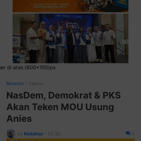
Pasang Ikla
Beranda
Capres
NasDem, Demokrat & PKS
Akan Teken MOU Usung
Anies
by
Redaktur
-
05.30
0