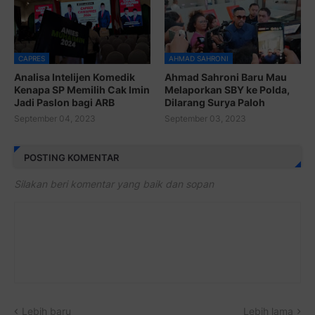
CAPRES
AHMAD SAHRONI
Analisa Intelijen Komedik
Ahmad Sahroni Baru Mau
Kenapa SP Memilih Cak Imin
Melaporkan SBY ke Polda,
Jadi Paslon bagi ARB
Dilarang Surya Paloh
September 04, 2023
September 03, 2023
POSTING KOMENTAR
Silakan beri komentar yang baik dan sopan
Lebih baru
Lebih lama