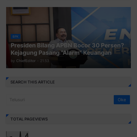
BPK
Presiden Bilang APBN Bocor 30 Persen?
Kejagung Pasang “Alarm” Keuangan
by
ChiefEditor
-
21.53
SEARCH THIS ARTICLE
TOTAL PAGEVIEWS