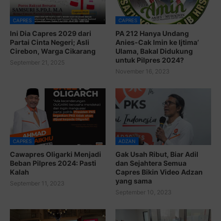
CAPRES
CAPRES
Ini Dia Capres 2029 dari
PA 212 Hanya Undang
Partai Cinta Negeri; Asli
Anies-Cak Imin ke Ijtima’
Cirebon, Warga Cikarang
Ulama, Bakal Didukung
untuk Pilpres 2024?
September 21, 2025
November 16, 2023
CAPRES
ADZAN
Cawapres Oligarki Menjadi
Gak Usah Ribut, Biar Adil
Beban Pilpres 2024: Pasti
dan Sejahtera Semua
Kalah
Capres Bikin Video Adzan
yang sama
September 11, 2023
September 10, 2023