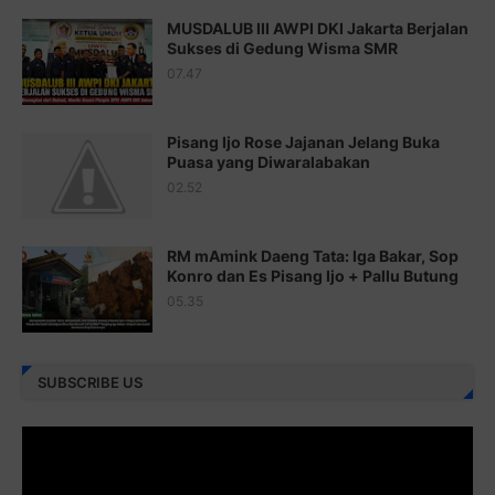
Juz 19 ⇨
http://j.mp/2bFSq95
MUSDALUB III AWPI DKI Jakarta Berjalan
Sukses di Gedung Wisma SMR
Juz 20 ⇨
http://j.mp/2brI1zc
07.47
Juz 21 ⇨
http://j.mp/2b8VcBO
Pisang Ijo Rose Jajanan Jelang Buka
Juz 22 ⇨
http://j.mp/2bFRxNP
Puasa yang Diwaralabakan
Juz 23 ⇨
http://j.mp/2brItxm
02.52
Juz 24 ⇨
http://j.mp/2brHKw5
RM mAmink Daeng Tata: Iga Bakar, Sop
Juz 25 ⇨
http://j.mp/2brImlf
Konro dan Es Pisang Ijo + Pallu Butung
05.35
Juz 26 ⇨
http://j.mp/2bFRHF2
Juz 27 ⇨
http://j.mp/2bFRXno
SUBSCRIBE US
Juz 28 ⇨
http://j.mp/2brI3ai
Juz 29 ⇨
http://j.mp/2bFRyBF
Juz 30 ⇨
http://j.mp/2bFREcc