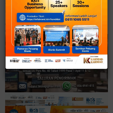
Teken Kesepakatan Usung Anies Baswedan"
selengkapnya:
https://www.detik.com/bali/berita/d-6542725/nasdem-demokrat-dan-pks-bakal-teken-
.
kesepakatan-usung-anies-baswedan