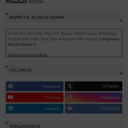
4
8
3
7
3
6
MURATTAL 30 JUZ AL-QUR'AN
Ini dia link murottal Alqur'an 30 juz, tanpa harus
download
,
tinggal
play
saja. Bisa
play
walaupun HP ditutup.
Langsung
Scroll-Down
⬇️
Semoga bermanfaat
.
Juz 1 ⇨
http://j.mp/2b8SiNO
FOLLOW US
Juz 2 ⇨
http://j.mp/2b8RJmQ
Facebook
X-Twitter
Juz 3 ⇨
http://j.mp/2bFSrtF
YouTube
Instagram
Juz 4 ⇨
http://j.mp/2b8SXi3
LinkedIn
VKontakte
Juz 5 ⇨
http://j.mp/2b8RZm3
Juz 6 ⇨
http://j.mp/28MBohs
POPULAR POSTS