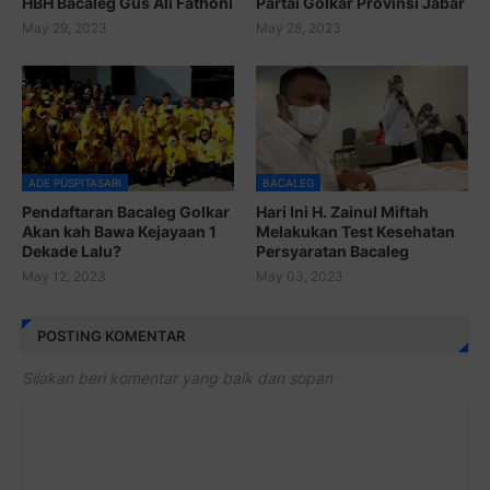
HBH Bacaleg Gus Ali Fathoni
Partai Golkar Provinsi Jabar
May 29, 2023
May 28, 2023
ADE PUSPITASARI
BACALEG
Pendaftaran Bacaleg Golkar
Hari Ini H. Zainul Miftah
Akan kah Bawa Kejayaan 1
Melakukan Test Kesehatan
Dekade Lalu?
Persyaratan Bacaleg
May 12, 2023
May 03, 2023
POSTING KOMENTAR
Silakan beri komentar yang baik dan sopan