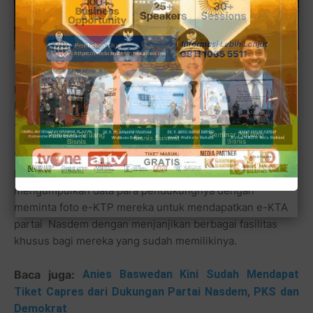
Akrab bersama warga pendukung yang kebanyakan para ibu.
Baca juga:
Laksamana Pertama Hargianto,
Purnawirawan TNI AL Ini Pilih Lanjutkan Pengabdian
Jadi Bacaleg Nasdem untuk DPRD Provinsi Sumbar
Tak kurang sigap, Ustadz Arianto pun mengambil
kesempatan ini sebagai ajang sosialisasi dirinya dan
mengumpulkan data para pendukungnya dengan
meminta foto e-KTP mereka untuk mendapatkan e-KTA
partai Nasdem dengan menjanjikan berbagai fasilitas
khusus bagi mereka yang sudah memilikinya.
Baca juga:
Anies Baswedan Kini Sudah Mendapat
Tiket Capres dari Dukungan Partai Nasdem, PKS dan
Demokrat