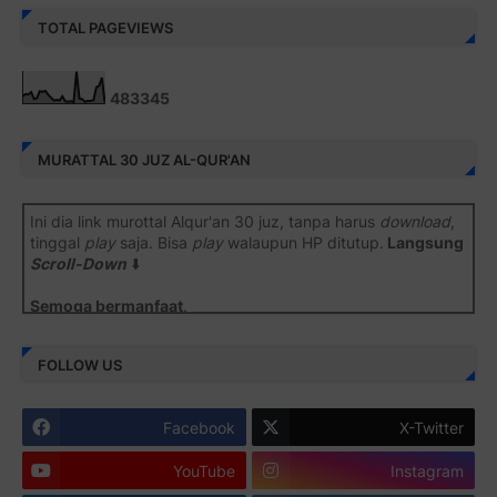
TOTAL PAGEVIEWS
4
8
3
3
4
5
MURATTAL 30 JUZ AL-QUR'AN
Ini dia link murottal Alqur'an 30 juz, tanpa harus
download
,
tinggal
play
saja. Bisa
play
walaupun HP ditutup.
Langsung
Scroll-Down
⬇️
Semoga bermanfaat
.
Juz 1 ⇨
http://j.mp/2b8SiNO
FOLLOW US
Juz 2 ⇨
http://j.mp/2b8RJmQ
Facebook
X-Twitter
Juz 3 ⇨
http://j.mp/2bFSrtF
YouTube
Instagram
Juz 4 ⇨
http://j.mp/2b8SXi3