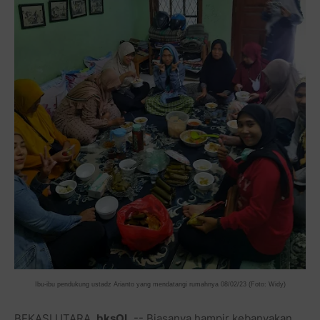
Ibu-ibu pendukung ustadz Arianto yang mendatangi rumahnya 08/02/23 (Foto: Widy)
BEKASI UTARA,
bksOL
-- Biasanya hampir kebanyakan