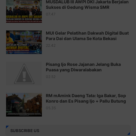
MUSDALUB III AWPI DKI Jakarta Berjalan
Sukses di Gedung Wisma SMR
Juz 17 ⇨
http://j.mp/2brHsFz
07.47
Juz 18 ⇨
http://j.mp/2b8SCfc
Juz 19 ⇨
http://j.mp/2bFSq95
MUI Gelar Pelatihan Dakwah Digital Buat
Para Dai dan Ulama Se Kota Bekasi
Juz 20 ⇨
http://j.mp/2brI1zc
22.42
Juz 21 ⇨
http://j.mp/2b8VcBO
Pisang Ijo Rose Jajanan Jelang Buka
Juz 22 ⇨
http://j.mp/2bFRxNP
Puasa yang Diwaralabakan
Juz 23 ⇨
http://j.mp/2brItxm
02.52
Juz 24 ⇨
http://j.mp/2brHKw5
RM mAmink Daeng Tata: Iga Bakar, Sop
Juz 25 ⇨
http://j.mp/2brImlf
Konro dan Es Pisang Ijo + Pallu Butung
05.35
Juz 26 ⇨
http://j.mp/2bFRHF2
Juz 27 ⇨
http://j.mp/2bFRXno
SUBSCRIBE US
Juz 28 ⇨
http://j.mp/2brI3ai