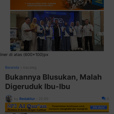
Pasa
Beranda
bacaleg
Bukannya Blusukan, Malah
Digeruduk Ibu-Ibu
by
Redaktur
-
22.00
0