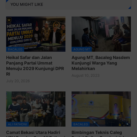
YOU MIGHT LIKE
BACALEG
AGUNG MT
Heikal Safar dan Jalan
Agung MT, Bacaleg Nasdem
Panjang Partai Ummat
Kunjungi Warga Yang
Menuju 2029 Kunjungi DPR
Melahirkan
RI
August 10, 2023
July 20, 2026
ALI FATHONI
BACALEG
Camat Bekasi Utara Hadiri
Bimbingan Teknis Caleg