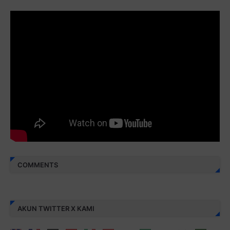
Juz 29 ⇨
http://j.mp/2bFRyBF
Juz 30 ⇨
http://j.mp/2bFREcc
Monggo disebarluaskan. Mudah-mudahan menjadi ladang
amal jariyah bagi kita semua.
Berbagi kebaikan meskipun sedikit, semoga bermanfaat,
aamiin...
COMMENTS
AKUN TWITTER X KAMI