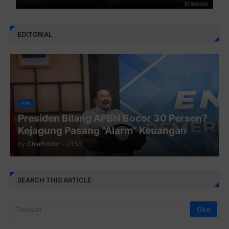
EDITORIAL
BPK
Presiden Bilang APBN Bocor 30 Persen?
Kejagung Pasang “Alarm” Keuangan
by
ChiefEditor
-
21.53
SEARCH THIS ARTICLE