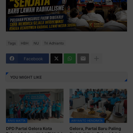
Tags
HBH
NU
Tri Adhianto
Facebook
YOU MIGHT LIKE
ANIS MATTA
ARIYANTO HENDRATA
DPD Partai Gelora Kota
Gelora, Partai Baru Paling