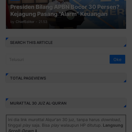
Presiden Bilang APBN Bocor 30 Persen?
Kejagung Pasang “Alarm” Keuangan
by
ChiefEditor
-
21.53
SEARCH THIS ARTICLE
TOTAL PAGEVIEWS
MURATTAL 30 JUZ AL-QUR'AN
Ini dia link murottal Alqur'an 30 juz, tanpa harus
download
,
tinggal
play
saja. Bisa
play
walaupun HP ditutup.
Langsung
Scroll-Down
⬇️