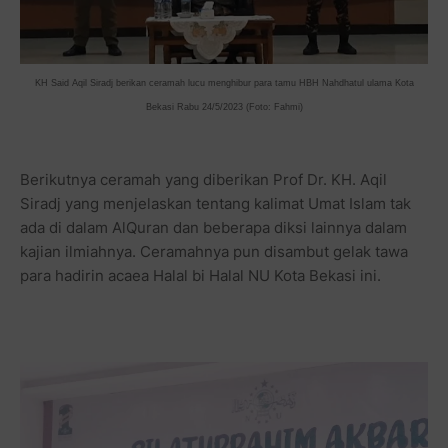
KH Said Aqil Siradj berikan ceramah lucu menghibur para tamu HBH Nahdhatul ulama Kota
Bekasi Rabu 24/5/2023 (Foto: Fahmi)
Berikutnya ceramah yang diberikan Prof Dr. KH. Aqil
Siradj yang menjelaskan tentang kalimat Umat Islam tak
ada di dalam AlQuran dan beberapa diksi lainnya dalam
kajian ilmiahnya. Ceramahnya pun disambut gelak tawa
para hadirin acaea Halal bi Halal NU Kota Bekasi ini.