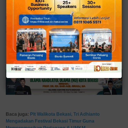
Baca juga:
Habib Alwi: Sosok Plt Walikota Bekasi, Trie
Adhianto dari PDIP ini Selalu Welcome kepada Ulama
dan Para Habaib
Baca juga:
Plt Walikota Bekasi, Tri Adhianto
Mengadakan Festival Bekasi Timur Guna
Mempromosikan Pedagang & UMKM