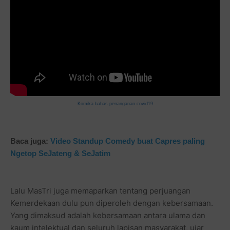
Komika bahas penanganan covid19
Baca juga:
Video Standup Comedy buat Capres paling
Ngetop SeJateng & SeJatim
Lalu MasTri juga memaparkan tentang perjuangan
Kemerdekaan dulu pun diperoleh dengan kebersamaan.
Yang dimaksud adalah kebersamaan antara ulama dan
kaum intelektual dan seluruh lapisan masyarakat, ujar