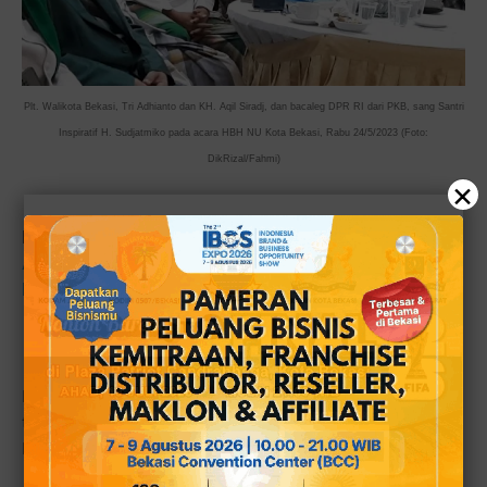
Plt. Walikota Bekasi, Tri Adhianto dan KH. Aqil Siradj, dan bacaleg DPR RI dari PKB, sang Santri
Inspiratif H. Sudjatmiko pada acara HBH NU Kota Bekasi, Rabu 24/5/2023 (Foto:
DikRizal/Fahmi)
×
Baca juga:
Makian Kasar untuk Plt Walikota Bekasi di
Asrama Haji Karena Puncak Kekesalan Warga
kepada Tri Adhianto?
Plt Walikota Tri Adhianto menyampaikan tentang betapa
toleransi muslim yang menjadi budaya NU begitu kuat di
Kota Bekasi telah terasa manfaatnya hingga kini.