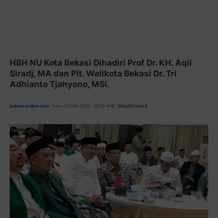
HBH NU Kota Bekasi Dihadiri Prof Dr. KH. Aqil
Siradj, MA dan Plt. Walikota Bekasi Dr. Tri
Adhianto Tjahyono, MSi.
bekasi-online.com
, Rabu 24 Mei 2023, 22:38 WIB,
WidyM/JokoS