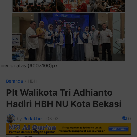
Pasang
Beranda
HBH
Plt Walikota Tri Adhianto
Hadiri HBH NU Kota Bekasi
by
Redaktur
-
08.03
0