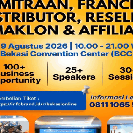
Ada birokrat, politisi, akademisi, jurnalis, aktivis, penggia
jabatan Plt Mas Tri akan berakhir pada 20 September 2023.
Baca juga:
Masa Jabatan Plt Walikota Bekasi, Trie Adhi
Bareng 15 Kepala Daerah Lainnya
Dengan gemuknya kepengurusan KONI tentunya bertujuan y
dalam hal mengembangkan dan memajukan industri olahraga. 
Bekasi, seperti sejumlah kelengkapan pendukung fasilitas ol
Namun demikian kenyataannya belum dapat digarap dengan b
Baca juga:
Makian Kasar untuk Tri Adhianto di Signage 
"Plt Walikota Bekasi Bobrok"
Terobosan tersebut perlu untuk membumikan olahraga dan 
terkait pendanaan kegiatan olahraga masing-masing Cabor t
dari pemerintah daerah (APBD).
Meski kenyataanya KONI hingga hari ini tetap menyusu APBD.