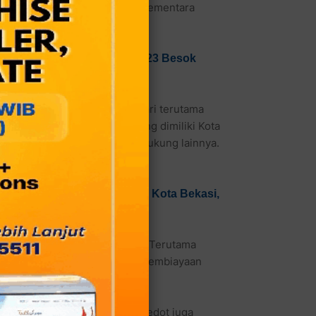
t olahraga dan pimpinan Ormas. Sementara
anto Akan Berakhir 20 Sep 2023 Besok
ang sama mendorong berdikari terutama
Mengingat potensi besar yang dimiliki Kota
ahraga, transportasi dan pendukung lainnya.
aik.
Running Text Embarkasi Haji Kota Bekasi,
mengolahragakan masyarakat. Terutama
idak terlalu bergantung pada pembiayaan
 Jumlah uang rakyat yang disedot juga