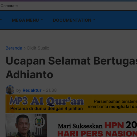
Corporate
MEGA MENU
DOCUMENTATION
Beranda
Didit Susilo
Ucapan Selamat Bertugas
Adhianto
by
Redaktur
-
21.38