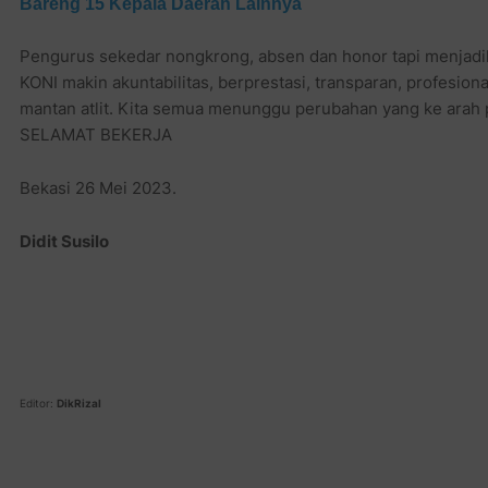
Bareng 15 Kepala Daerah Lainnya
Pengurus sekedar nongkrong, absen dan honor tapi menjad
KONI makin akuntabilitas, berprestasi, transparan, profesion
mantan atlit. Kita semua menunggu perubahan yang ke arah p
SELAMAT BEKERJA
Bekasi 26 Mei 2023.
Didit Susilo
Editor:
DikRizal