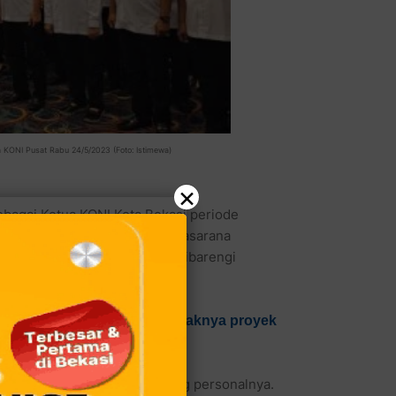
ua KONI Pusat Rabu 24/5/2023 (Foto: Istimewa)
×
 sebagai Ketua KONI Kota Bekasi periode
k membangun gedung sarana prasarana
 Tentunya niat baik itu harus dibarengi
asi yang lebih baik.
gera selesaikan kasus mangkraknya proyek
engan berbagai latar belakang personalnya.