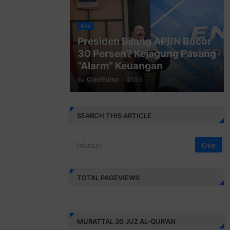
BPK
Presiden Bilang APBN Bocor
30 Persen? Kejagung Pasang
“Alarm” Keuangan
by
ChiefEditor
-
21.53
SEARCH THIS ARTICLE
TOTAL PAGEVIEWS
MURATTAL 30 JUZ AL-QUR'AN