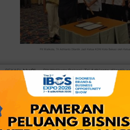
Plt Walikota, Tri Adhianto Dilantik Jadi Ketua KONI Kota Bekasi oleh Ket
BEKASI,
bksOL
-- Plt Walikota Bekasi, Tri Adhianto dilantik
2023- 2027 Selasa 23 Mei 2023. Janji yang fantastis untu
olahraga dalam satu sentral 6 lantai di area GOR Kota Bekasi.
berbagai terobosan dan program unggulan keolahragaan prest
Baca juga:
Tri Adhianto, selaku Plt Walikota diminta se
revitalisasi Pasar Kranji Baru
Saat ini dalam pengurusan KONI yang baru terbilang gemuk d