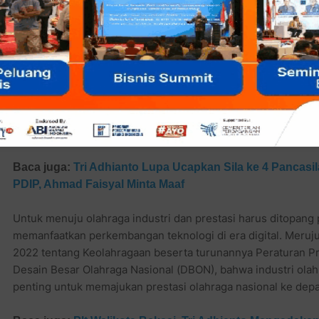
cukup besar kisaran 20 hingga 30 milyar per tahun tergantu
Baca juga:
Plt Walikota Bekasi
Tri Adhianto Resmikan Ja
Nonon Sonthanie KodePos 17111
Prestasi olahraga Kota Bekasi cukup menggembirakan meski
Bekasi. Kali ini Ketua KONI langsung dijabat Kepala Daerah,
mendatang. Setidaknya mulai saat ini dari pengusulan anggar
Baca juga:
Tri Adhianto Lupa Ucapkan Sila ke 4 Pancasil
PDIP, Ahmad Faisyal Minta Maaf
Untuk menuju olahraga industri dan prestasi harus ditopang
memanfaatkan perkembangan teknologi di era digital. Mer
2022 tentang Keolahragaan beserta turunannya Peraturan P
Desain Besar Olahraga Nasional (DBON), bahwa industri ola
penting untuk memajukan prestasi olahraga nasional ke dep