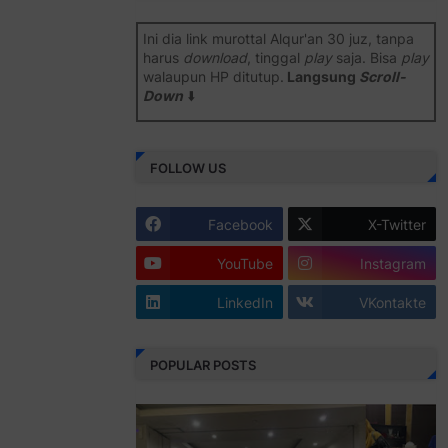
Ini dia link murottal Alqur'an 30 juz, tanpa
harus
download
, tinggal
play
saja. Bisa
play
walaupun HP ditutup.
Langsung
Scroll-
Down
⬇️
Semoga bermanfaat
.
FOLLOW US
Juz 1 ⇨
http://j.mp/2b8SiNO
Juz 2 ⇨
http://j.mp/2b8RJmQ
Facebook
X-Twitter
Juz 3 ⇨
http://j.mp/2bFSrtF
YouTube
Instagram
Juz 4 ⇨
http://j.mp/2b8SXi3
LinkedIn
VKontakte
Juz 5 ⇨
http://j.mp/2b8RZm3
Juz 6 ⇨
http://j.mp/28MBohs
POPULAR POSTS
Juz 7 ⇨
http://j.mp/2bFRIZC
Juz 8 ⇨
http://j.mp/2bufF7o