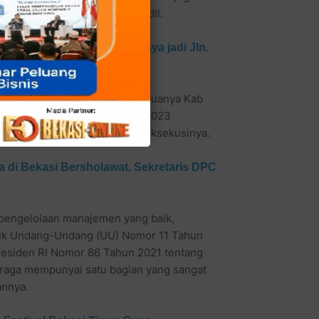
ng ada momen Porda/Porprov dll.
lan Baru Underpass Durenjaya jadi Jln.
 masih kalah dengan saudara tuanya Kab
 meski berakhir 20 September 2023
an tidak berbelit begitu juga eksekusinya.
a di Bekasi Bersholawat, Sekretaris DPC
 pengelolaan manajemen yang baik,
ujuk Undang-Undang (UU) Nomor 11 Tahun
residen RI Nomor 86 Tahun 2021 tentang
hraga mempunyai satu bagian yang sangat
annya.