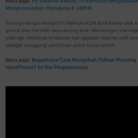
Baca juga:
Plt Walikota Bekasi, Tri Adhianto Mengadaka
Mempromosikan Pedagang & UMKM
Semoga dengan kendali Plt Walikota KONI Kota Bekasi efek k
gemuk bisa memiliki daya dorong kuat. Membangun olahraga
olahraga. Membuat terobosan dan gagasan visioner untk kem
sebagai 'panggung' pencitraan untuk tujuan politik.
Baca juga:
Bagaimana Cara Mengubah Tulisan Running 
HandPhone? Ini Dia Penjelasannya