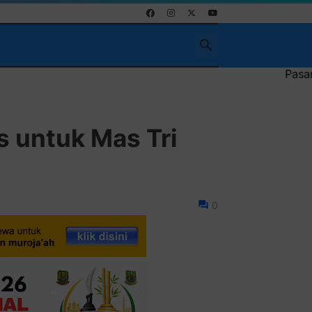
Pasang Iklan Running Text 
 untuk Mas Tri
0