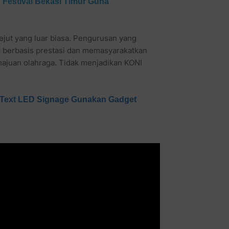
n Festival Bekasi Timur Guna
ejut yang luar biasa. Pengurusan yang
 berbasis prestasi dan memasyarakatkan
ajuan olahraga. Tidak menjadikan KONI
Text LED Signage Gunakan Gadget