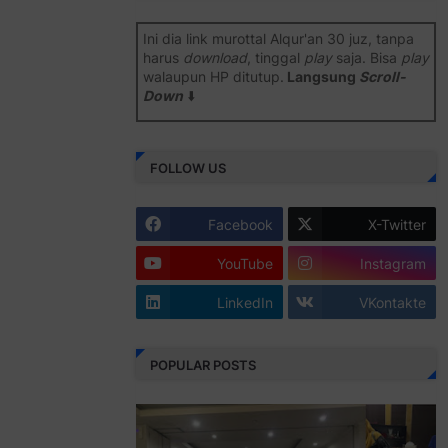
Ini dia link murottal Alqur'an 30 juz, tanpa
harus
download
, tinggal
play
saja. Bisa
play
walaupun HP ditutup.
Langsung
Scroll-
Down
⬇️
Semoga bermanfaat
.
FOLLOW US
Juz 1 ⇨
http://j.mp/2b8SiNO
Juz 2 ⇨
http://j.mp/2b8RJmQ
Facebook
X-Twitter
Juz 3 ⇨
http://j.mp/2bFSrtF
YouTube
Instagram
Juz 4 ⇨
http://j.mp/2b8SXi3
LinkedIn
VKontakte
Juz 5 ⇨
http://j.mp/2b8RZm3
Juz 6 ⇨
http://j.mp/28MBohs
POPULAR POSTS
Juz 7 ⇨
http://j.mp/2bFRIZC
Juz 8 ⇨
http://j.mp/2bufF7o