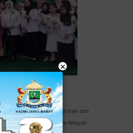
×
 Soesatyo (Bamsoet).
a Heikal Safar, menyambut baik dan
 bersama Dewan UKM Komite Wilayah