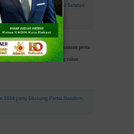
Bekasi Kota & Polsek Bekasi Selatan
MPR Bamsoet berharap, pelaksanaan pesta
 para pendukung masing-masing calon
en 2024 yang Diusung Partai Nasdem,