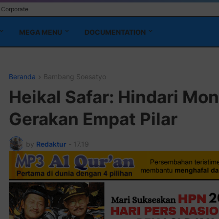
Corporate
MEGA MENU
DOCUMENTATION
Beranda
Bambang Soesatyo
Heikal Safar: Hindari Mo
Gerakan Empat Pilar
by
Redaktur
-
17.19