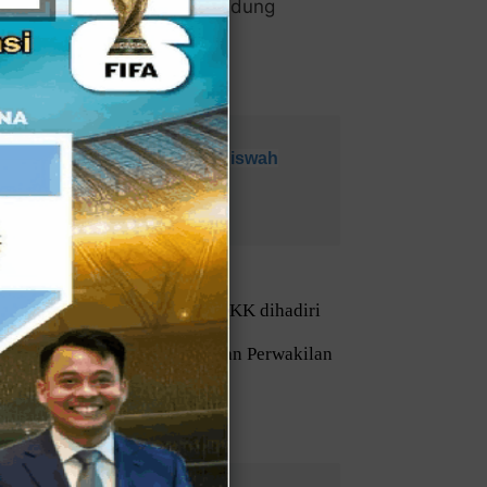
 Keluarga (PKK) DKI di Gedung
Pusat, Selasa (6/6/2023).
Ajak Warga Hindari Dosa Riswah
sama UKM dan Tim Penggerak PKK dihadiri
yudin Tuanaya, anggota Dewan Perwakilan
n Nasional, Mien Uno.