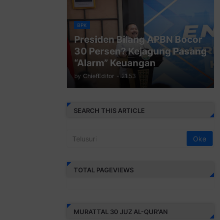
BPK
Presiden Bilang APBN Bocor
30 Persen? Kejagung Pasang
“Alarm” Keuangan
by
ChiefEditor
-
21.53
SEARCH THIS ARTICLE
TOTAL PAGEVIEWS
MURATTAL 30 JUZ AL-QUR'AN