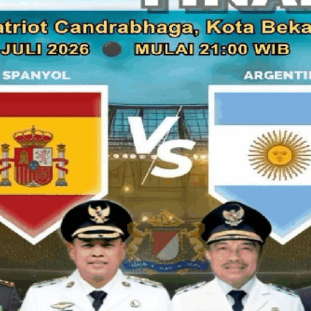
DKI dan Tim Penggerak Pemberdayaan Kesejahteraan
Nusantara IV, Kompleks Parlemen, Senayan, Jakarta 
Baca juga:
Ketua DPD GARPU Kota Bekasi, Agung MT 
(Suap) pada Pemilu & Pilpres 2024
Menurut Heikal, sosialisasi Gerakan Empat Pilar MPR ber
oleh Ketua Dewan UKM Komite Wilayah DKI Jakarta, Imlah
Daerah (DPD) asal Jakarta Fahira Idris dan Tokoh Perempua