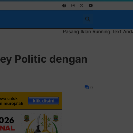
Pasang Iklan Running Text Anda di sini atau bisa j
ney Politic dengan
0