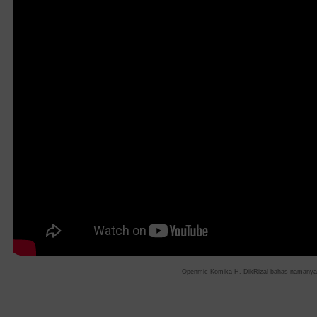
Openmic
Komika H. DikRizal bahas namanya 