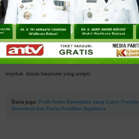
Baca juga:
Ketua DPD GARPU Apresiasi Polres Metro 
Menjaga Anies Kunjungi Kota Bekasi
Heikal mengungkapkan, dalam arahan dan pesannya, Ketua 
demokrasi 2024, tidak berujung pembelahan bangsa akibat
terjebak dalam fanatisme yang sempit.
Baca juga:
Profil Anies Baswedan sang Calon Presid
Demokrat dan Partai Keadilan Sejahtera