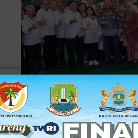
Acara dipimpin langsung Ketua MPR RI Bambang
JAKARTA, bksOL -- Sekretaris Umum UKM DKI Jakart
mendukung sosialisasi Gerakan Empat Pilar MPR RI