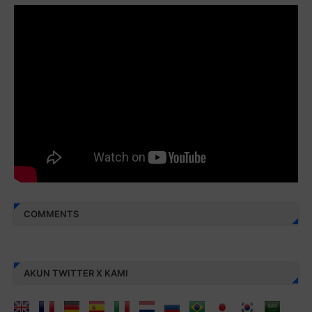
Juz 29 ⇨
http://j.mp/2bFRyBF
Juz 30 ⇨
http://j.mp/2bFREcc
Monggo disebarluaskan. Mudah-mudahan menjadi ladang
amal jariyah bagi kita semua.
Berbagi kebaikan meskipun sedikit, semoga bermanfaat,
aamiin...
COMMENTS
AKUN TWITTER X KAMI