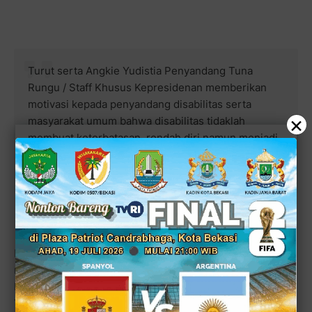
Turut serta Angkie Yudistia Penyandang Tuna
Rungu / Staff Khusus Kepresidenan memberikan
motivasi kepada penyandang disabilitas serta
×
masyarakat umum bahwa disabilitas tidaklah
membuat keterbatasan, rendah diri namun menjadi
sebuah kekuatan menjadi orang yang berguna bagi
nusa bangsa, masyarakat, keluarga dan diri sendiri.
Dalam kesempatan ini anak anak penyandang disabilitas
menampilkan performance, fun game, Fashion Show
Disabilitas, Demo Robotic serta Demo Menghias Kue
Taart, Blvup Cake, Cookie juga Ice Cream didampingi