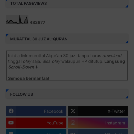
TOTAL PAGEVIEWS
4
8
3
8
7
7
MURATTAL 30 JUZ AL-QUR'AN
Ini dia link murottal Alqur'an 30 juz, tanpa harus
download
,
tinggal
play
saja. Bisa
play
walaupun HP ditutup.
Langsung
Scroll-Down
⬇️
Semoga bermanfaat
.
Juz 1 ⇨
http://j.mp/2b8SiNO
FOLLOW US
Juz 2 ⇨
http://j.mp/2b8RJmQ
Facebook
X-Twitter
Juz 3 ⇨
http://j.mp/2bFSrtF
YouTube
Instagram
Juz 4 ⇨
http://j.mp/2b8SXi3