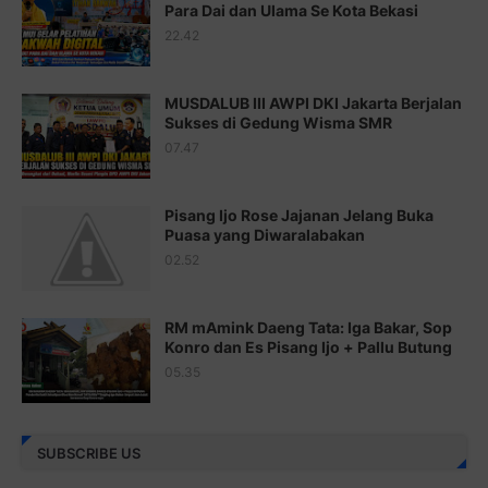
Para Dai dan Ulama Se Kota Bekasi
Juz 17 ⇨
http://j.mp/2brHsFz
22.42
Juz 18 ⇨
http://j.mp/2b8SCfc
Juz 19 ⇨
http://j.mp/2bFSq95
MUSDALUB III AWPI DKI Jakarta Berjalan
Sukses di Gedung Wisma SMR
Juz 20 ⇨
http://j.mp/2brI1zc
07.47
Juz 21 ⇨
http://j.mp/2b8VcBO
Pisang Ijo Rose Jajanan Jelang Buka
Juz 22 ⇨
http://j.mp/2bFRxNP
Puasa yang Diwaralabakan
Juz 23 ⇨
http://j.mp/2brItxm
02.52
Juz 24 ⇨
http://j.mp/2brHKw5
RM mAmink Daeng Tata: Iga Bakar, Sop
Juz 25 ⇨
http://j.mp/2brImlf
Konro dan Es Pisang Ijo + Pallu Butung
05.35
Juz 26 ⇨
http://j.mp/2bFRHF2
Juz 27 ⇨
http://j.mp/2bFRXno
SUBSCRIBE US
Juz 28 ⇨
http://j.mp/2brI3ai