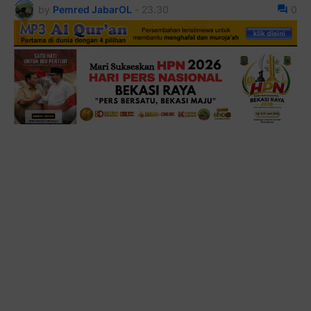
by
Pemred JabarOL
-
23.30
0