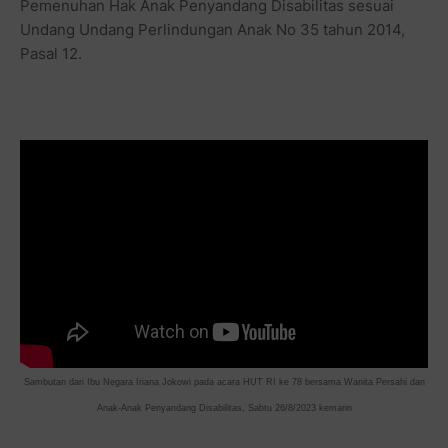
Pemenuhan Hak Anak Penyandang Disabilitas sesuai
Undang Undang Perlindungan Anak No 35 tahun 2014,
Pasal 12.
Sambutan dari Ibu Negara Iriana Jokowi pada acara HUT RI ke 78 bersama Wanita Persahi dan
Anak-Anak Penyandang Disabilitas, Sabtu 26/8/2023 kemarin