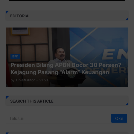
EDITORIAL
BPK
Presiden Bilang APBN Bocor 30 Persen?
Kejagung Pasang “Alarm” Keuangan
by
ChiefEditor
-
21.53
SEARCH THIS ARTICLE