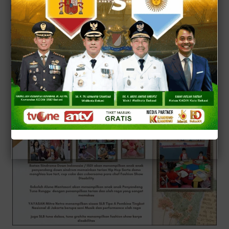
para chef bersama Anak Penyandang DownSyndrome,
Anak Penyandang TunaRungu, TunaDaksa, TunaNetra
serta Anak Anak Special Need dalam bentuk; Penampilan
Alat Musik, Menyanyi, Tarian, Olah Raga dan Lomba
Merapihkan Temmpat Tidur, Lomba Baker, lomba lomba
17 Agustusan antara lain lomba kelereng, balap karung
serta lomba makan kerupuk.