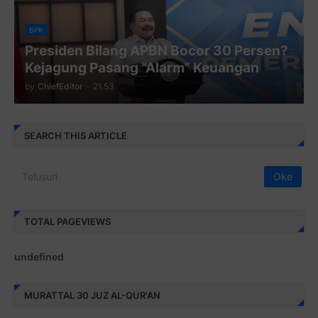
BPK
Presiden Bilang APBN Bocor 30 Persen?
Kejagung Pasang “Alarm” Keuangan
by
ChiefEditor
-
21.53
SEARCH THIS ARTICLE
TOTAL PAGEVIEWS
u
n
d
e
f
i
n
e
d
MURATTAL 30 JUZ AL-QUR'AN