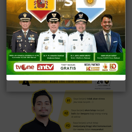
“Saya harus harus berubah secara revolusioner
dalam sudut pandang saya terhadap politik setelah
ibu bapak saya secara tidak langsung mengajarkan
saya betapa pentingnya kekuatan politik bagi setiap
anak bangsa ini, jika mau hidup yang memang
betul-betul bisa dikatakan sejahtera,” ujarnya
sepekan silam di kediaman nya di Kebon Jeruk,
Jakarta Barat.