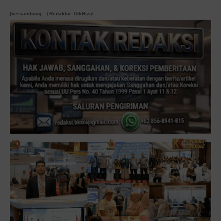
(bersambung…) Redaktur: DikRizal