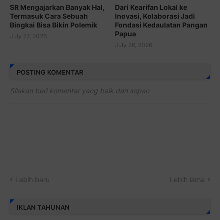
SR Mengajarkan Banyak Hal,
Dari Kearifan Lokal ke
Termasuk Cara Sebuah
Inovasi, Kolaborasi Jadi
Bingkai Bisa Bikin Polemik
Fondasi Kedaulatan Pangan
Papua
July 27, 2026
July 26, 2026
POSTING KOMENTAR
Silakan beri komentar yang baik dan sopan
Lebih baru
Lebih lama
IKLAN TAHUNAN