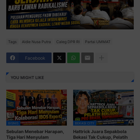
Tags
Aldie Nusa Putra
Caleg DPR RI
Partai UMMAT
Facebook
YOU MIGHT LIKE
BISNIS
BEKASI CITY
Sebulan Menebar Harapan,
Hattrick Juara Sepakbola
Tiga Hari Menyulam
Bekasi Tak Cukup, Pelatih