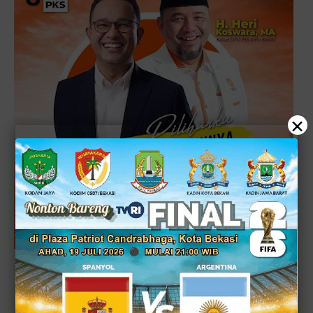
×
ads by bksOL