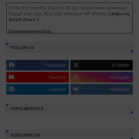
Ini dia link murottal Alqur'an 30 juz, tanpa harus
download
,
tinggal
play
saja. Bisa
play
walaupun HP ditutup.
Langsung
Scroll-Down
⬇️
Semoga bermanfaat
.
Juz 1 ⇨
http://j.mp/2b8SiNO
FOLLOW US
Juz 2 ⇨
http://j.mp/2b8RJmQ
Facebook
X-Twitter
Juz 3 ⇨
http://j.mp/2bFSrtF
YouTube
Instagram
Juz 4 ⇨
http://j.mp/2b8SXi3
LinkedIn
VKontakte
Juz 5 ⇨
http://j.mp/2b8RZm3
Juz 6 ⇨
http://j.mp/28MBohs
POPULAR POSTS
Juz 7 ⇨
http://j.mp/2bFRIZC
Juz 8 ⇨
http://j.mp/2bufF7o
SUBSCRIBE US
Juz 9 ⇨
http://j.mp/2byr1bu