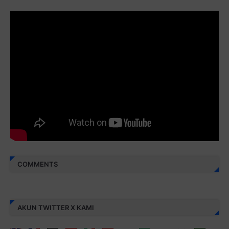
Juz 29 ⇨
http://j.mp/2bFRyBF
Juz 30 ⇨
http://j.mp/2bFREcc
Monggo disebarluaskan. Mudah-mudahan menjadi ladang
amal jariyah bagi kita semua.
Berbagi kebaikan meskipun sedikit, semoga bermanfaat,
aamiin...
COMMENTS
AKUN TWITTER X KAMI