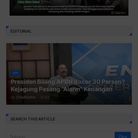
EDITORIAL
BPK
Presiden Bilang APBN Bocor 30 Persen?
Kejagung Pasang “Alarm” Keuangan
by
ChiefEditor
-
21.53
SEARCH THIS ARTICLE