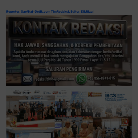
Reporter: Sao/Naf-Detik.com TimRedaksi, Editor: DikRizal