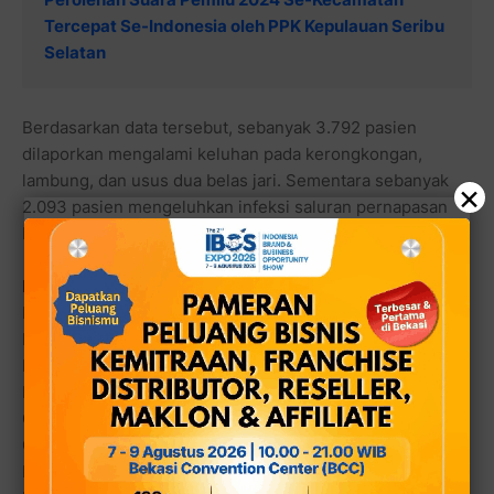
Tercepat Se-Indonesia oleh PPK Kepulauan Seribu
Selatan
Berdasarkan data tersebut, sebanyak 3.792 pasien
dilaporkan mengalami keluhan pada kerongkongan,
lambung, dan usus dua belas jari. Sementara sebanyak
×
2.093 pasien mengeluhkan infeksi saluran pernapasan
bagian atas akut.
Berikut rinciannya:
Penyakit pada kerongkongan, lambung, dan usus dua
belas jari: 3.792 kasus
Infeksi saluran pernapasan bagian atas akut: 2.093 kasus
Penyakit hipertensi: 2.087 kasus
Gangguan jaringan lunak: 1.639 kasus
Gangguan episodik dan paroksismal: 1.112 kasus
Penyakit infeksi usus: 503 kasus