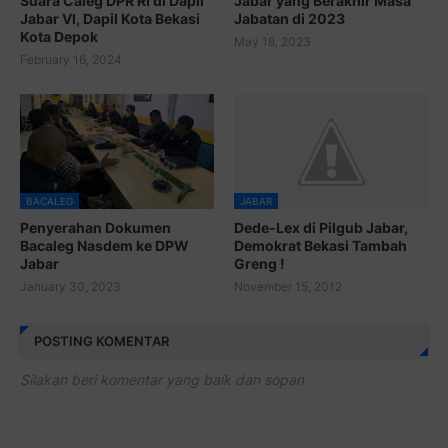
Suara Caleg DPR RI di Dapil
Jabar yang Berakhir Masa
Jabar VI, Dapil Kota Bekasi
Jabatan di 2023
Kota Depok
May 18, 2023
February 16, 2024
BACALEG
JABAR
Penyerahan Dokumen
Dede-Lex di Pilgub Jabar,
Bacaleg Nasdem ke DPW
Demokrat Bekasi Tambah
Jabar
Greng !
January 30, 2023
November 15, 2012
POSTING KOMENTAR
Silakan beri komentar yang baik dan sopan