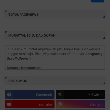
TOTAL PAGEVIEWS
MURATTAL 30 JUZ AL-QUR'AN
Ini dia link murottal Alqur'an 30 juz, tanpa harus
download
,
tinggal
play
saja. Bisa
play
walaupun HP ditutup.
Langsung
Scroll-Down
⬇️
Semoga bermanfaat
.
Juz 1 ⇨
http://j.mp/2b8SiNO
FOLLOW US
Juz 2 ⇨
http://j.mp/2b8RJmQ
Facebook
X-Twitter
Juz 3 ⇨
http://j.mp/2bFSrtF
YouTube
Instagram
Juz 4 ⇨
http://j.mp/2b8SXi3