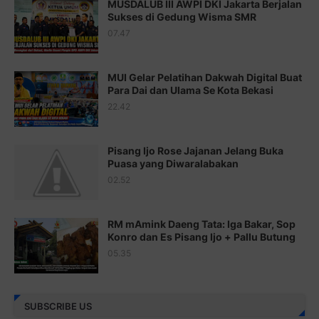
MUSDALUB III AWPI DKI Jakarta Berjalan
Sukses di Gedung Wisma SMR
Juz 17 ⇨
http://j.mp/2brHsFz
07.47
Juz 18 ⇨
http://j.mp/2b8SCfc
Juz 19 ⇨
http://j.mp/2bFSq95
MUI Gelar Pelatihan Dakwah Digital Buat
Para Dai dan Ulama Se Kota Bekasi
Juz 20 ⇨
http://j.mp/2brI1zc
22.42
Juz 21 ⇨
http://j.mp/2b8VcBO
Pisang Ijo Rose Jajanan Jelang Buka
Juz 22 ⇨
http://j.mp/2bFRxNP
Puasa yang Diwaralabakan
Juz 23 ⇨
http://j.mp/2brItxm
02.52
Juz 24 ⇨
http://j.mp/2brHKw5
RM mAmink Daeng Tata: Iga Bakar, Sop
Juz 25 ⇨
http://j.mp/2brImlf
Konro dan Es Pisang Ijo + Pallu Butung
05.35
Juz 26 ⇨
http://j.mp/2bFRHF2
Juz 27 ⇨
http://j.mp/2bFRXno
SUBSCRIBE US
Juz 28 ⇨
http://j.mp/2brI3ai