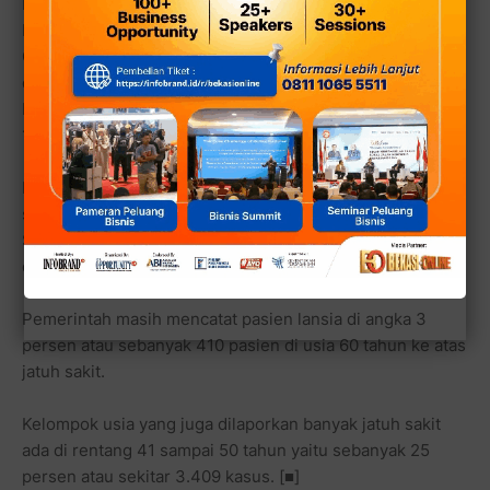
Penyakit pada telinga bagian dalam: 344 kasus
Influenza dan peradangan paru-paru: 173 kasus
Gangguan lain dan tidak spesifik pada sistem peredaran
darah: 126 kasus
Penyakit pada rongga mulut, kelenjar ludah, dan rahang:
119 kasus.
Dalam laporan Kemenkes, usia terbanyak yang sakit
sekitar 21 hingga 30 tahun sebanyak 28 persen.
Sementara 31 hingga 40 tahun menyumbang 23 persen
dari kasus kesakitan.
Pemerintah masih mencatat pasien lansia di angka 3
persen atau sebanyak 410 pasien di usia 60 tahun ke atas
jatuh sakit.
Kelompok usia yang juga dilaporkan banyak jatuh sakit
ada di rentang 41 sampai 50 tahun yaitu sebanyak 25
persen atau sekitar 3.409 kasus. [■]