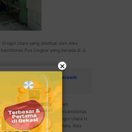
rogol Utara yang diketuai oleh Alex
amtibmas Pos Lingkar yang berada di Jl.
×
 Pemkot Bekasi Giat Tarling, Tarawih
 secara simbolis dilakukan oleh
ikara bersama Penasihat Pokdarkamtibmas
ua Forum RW se Kelurahan Grogol Utara H.
angkara Sub Sektor Grogol Utara, Alex