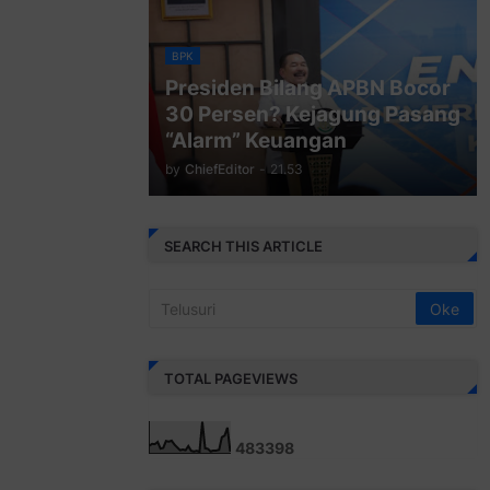
BPK
Presiden Bilang APBN Bocor
30 Persen? Kejagung Pasang
“Alarm” Keuangan
by
ChiefEditor
-
21.53
SEARCH THIS ARTICLE
TOTAL PAGEVIEWS
4
8
3
3
9
8