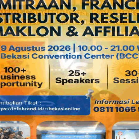
Widodo dan para Ketua RW.
Baca juga:
Ini Dia Daftar Caleg DPRD Kota Bekasi dan Cal
Rekap 13/Mar/2024 KPU kota Bekasi dengan Banyak An