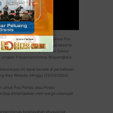
ra, Alex Widodo mengatakan bahwa Pos
RW, atas kesepakatan dari Ketua beserta
darkamtibmas Bhayangkara Sub Sektor
s Lingkar Pokdarkamtibmas Bhayangkara.
arena pos ini tepat berada di perbatasan
ang Alex Widodo, Minggu (24/03/2024).
n untuk Pos Pantau atau Posko
a bisa dimanfaatkan oleh warga setempat
 Harkamtibmas kewilayahan khususnya