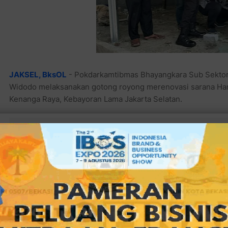
JAKSEL, BksOL
- Pokdarkamtibmas Bhayangkara Sub Sektor G
Widodo melaksanakan gotong royong merenovasi sarana Hark
Kenanga Raya, Kebayoran Lama Jakarta Selatan.
Baca juga:
Pj. Wali Kota Bekasi bersama Jajaran Pejabat
Keliling di Bekasi Barat
Renovasi Pos Lingkar Pokdarkamtibmas Bhayangkara tersebut
Bhabinkamtibmas Kelurahan Grogol Utara, AIPTU Nurdin Ad
Bhayangkara Sub Sektor Grogol Utara yang juga sebagai Ket
Arief Afdhal dengan didampingi Ketua Pokdarkamtibmas Bhay