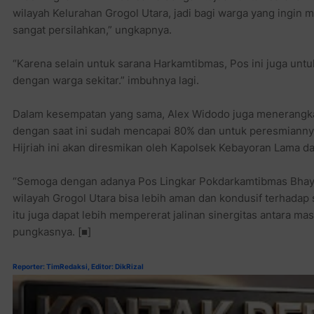
wilayah Kelurahan Grogol Utara, jadi bagi warga yang ingin
sangat persilahkan,” ungkapnya.
“Karena selain untuk sarana Harkamtibmas, Pos ini juga unt
dengan warga sekitar.” imbuhnya lagi.
Dalam kesempatan yang sama, Alex Widodo juga menerangka
dengan saat ini sudah mencapai 80% dan untuk peresmiannya n
Hijriah ini akan diresmikan oleh Kapolsek Kebayoran Lama d
“Semoga dengan adanya Pos Lingkar Pokdarkamtibmas Bhaya
wilayah Grogol Utara bisa lebih aman dan kondusif terhadap
itu juga dapat lebih mempererat jalinan sinergitas antara ma
pungkasnya. [■]
Reporter: TimRedaksi, Editor: DikRizal