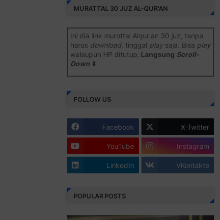
MURATTAL 30 JUZ AL-QUR'AN
Ini dia link murottal Alqur'an 30 juz, tanpa
harus
download
, tinggal
play
saja. Bisa
play
walaupun HP ditutup.
Langsung
Scroll-
Down
⬇️
Semoga bermanfaat
.
FOLLOW US
Juz 1 ⇨
http://j.mp/2b8SiNO
Juz 2 ⇨
http://j.mp/2b8RJmQ
Facebook
X-Twitter
Juz 3 ⇨
http://j.mp/2bFSrtF
YouTube
Instagram
Juz 4 ⇨
http://j.mp/2b8SXi3
LinkedIn
VKontakte
Juz 5 ⇨
http://j.mp/2b8RZm3
Juz 6 ⇨
http://j.mp/28MBohs
POPULAR POSTS
Juz 7 ⇨
http://j.mp/2bFRIZC