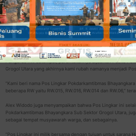
Ketua Pokdarkamtibmas Bhayangkara Sub Sektor Grogol Uta
Lingkar yang sebelumnya sebagai Pos Satkamling milik satu 
Pengurus RW setempat, peruntukannya dijadikan Posko Pok
Grogol Utara yang akhirnya kami rubah namanya menjadi Po
“Kami beri nama Pos Lingkar Pokdarkamtibmas Bhayangkara k
beberapa RW yaitu RW.015, RW.016, RW.014 dan RW.06,” ter
Alex Widodo juga menyampaikan bahwa Pos Lingkar ini selai
Pokdarkamtibmas Bhayangkara Sub Sektor Grogol Utara, jug
sebagai tempat musyawarah warga, dan sebagainya.
“Pos Lingkar ini milik bersama dengan tujuan untuk sarana