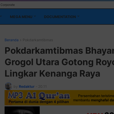
Corporate
MEGA MENU
DOCUMENTATION
Beranda
Pokdarkamtibmas
Pokdarkamtibmas Bhayan
Grogol Utara Gotong Roy
Lingkar Kenanga Raya
by
Redaktur
-
20.11