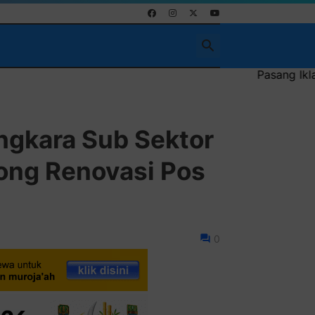
Pasang Iklan Running Text Anda di si
gkara Sub Sektor
ong Renovasi Pos
0