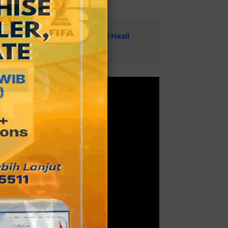
eg DPRD Provinsi Terpilih dari Hasil
omali