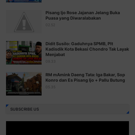
Juz 19 ⇨
http://j.mp/2bFSq95
Pisang Ijo Rose Jajanan Jelang Buka
Puasa yang Diwaralabakan
Juz 20 ⇨
http://j.mp/2brI1zc
02.52
Juz 21 ⇨
http://j.mp/2b8VcBO
Didit Susilo: Gaduhnya SPMB, Plt
Juz 22 ⇨
http://j.mp/2bFRxNP
Kadisdik Kota Bekasi Chondro Tak Layak
Menjabat
Juz 23 ⇨
http://j.mp/2brItxm
09.33
Juz 24 ⇨
http://j.mp/2brHKw5
RM mAmink Daeng Tata: Iga Bakar, Sop
Juz 25 ⇨
http://j.mp/2brImlf
Konro dan Es Pisang Ijo + Pallu Butung
05.35
Juz 26 ⇨
http://j.mp/2bFRHF2
Juz 27 ⇨
http://j.mp/2bFRXno
SUBSCRIBE US
Juz 28 ⇨
http://j.mp/2brI3ai
Juz 29 ⇨
http://j.mp/2bFRyBF