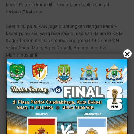
kursi. Potensi kami dilirik untuk berkoalisi sangat
terbuka," kata dia.
Selain itu pula, PAN juga diuntungkan dengan kader-
kader potensial yang bisa saja dimajukan dalam Pilkada.
Kader tersebut salah satunya anggota DPRD dari PAN
yakni Abdul Muin, Agus Rohadi, Aminah dan Evi
×
Mafriningsianti.
"Kami punya kader-kader potensial yang saat ini duduk
dan kembali terpilih sebagai anggota DPRD Kota Bekasi.
Di samping itu ada juga Pasha Ungu yang juga banyak
diminta untuk mencalonkan diri di Kota Bekasi," ujarnya
mengakhiri pembicaraan. [■]
Reporter: Leny Kurniawati/Editor: Mosita
, Senior
Editor: DikRiz