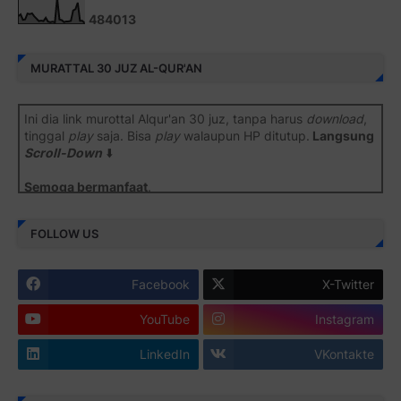
4
8
4
0
1
3
MURATTAL 30 JUZ AL-QUR'AN
Ini dia link murottal Alqur'an 30 juz, tanpa harus
download
,
tinggal
play
saja. Bisa
play
walaupun HP ditutup.
Langsung
Scroll-Down
⬇️
Semoga bermanfaat
.
Juz 1 ⇨
http://j.mp/2b8SiNO
FOLLOW US
Juz 2 ⇨
http://j.mp/2b8RJmQ
Facebook
X-Twitter
Juz 3 ⇨
http://j.mp/2bFSrtF
YouTube
Instagram
Juz 4 ⇨
http://j.mp/2b8SXi3
LinkedIn
VKontakte
Juz 5 ⇨
http://j.mp/2b8RZm3
Juz 6 ⇨
http://j.mp/28MBohs