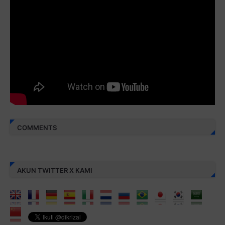
Juz 30 ⇨
http://j.mp/2bFREcc
Monggo disebarluaskan. Mudah-mudahan menjadi ladang
amal jariyah bagi kita semua.
Berbagi kebaikan meskipun sedikit, semoga bermanfaat,
aamiin...
COMMENTS
AKUN TWITTER X KAMI