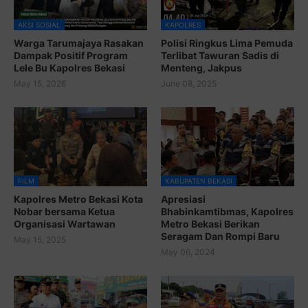
AKSI SOSIAL
KAPOLRES
Warga Tarumajaya Rasakan
Polisi Ringkus Lima Pemuda
Dampak Positif Program
Terlibat Tawuran Sadis di
Lele Bu Kapolres Bekasi
Menteng, Jakpus
May 15, 2026
June 08, 2025
FILM
KABUPATEN BEKASI
Kapolres Metro Bekasi Kota
Apresiasi
Nobar bersama Ketua
Bhabinkamtibmas, Kapolres
Organisasi Wartawan
Metro Bekasi Berikan
Seragam Dan Rompi Baru
May 15, 2025
May 06, 2024