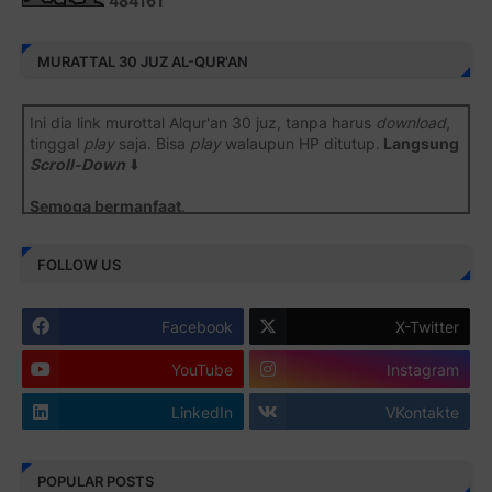
4
8
4
1
6
1
MURATTAL 30 JUZ AL-QUR'AN
Ini dia link murottal Alqur'an 30 juz, tanpa harus
download
,
tinggal
play
saja. Bisa
play
walaupun HP ditutup.
Langsung
Scroll-Down
⬇️
Semoga bermanfaat
.
Juz 1 ⇨
http://j.mp/2b8SiNO
FOLLOW US
Juz 2 ⇨
http://j.mp/2b8RJmQ
Facebook
X-Twitter
Juz 3 ⇨
http://j.mp/2bFSrtF
YouTube
Instagram
Juz 4 ⇨
http://j.mp/2b8SXi3
LinkedIn
VKontakte
Juz 5 ⇨
http://j.mp/2b8RZm3
Juz 6 ⇨
http://j.mp/28MBohs
POPULAR POSTS