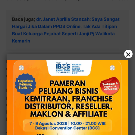
Baca juga;
dr. Janet Aprilia Stanzah: Saya Sangat
Hargai Jika Dalam PPDB Online, Tak Ada Titipan
Buat Keluarga Pejabat Seperti Janji Pj Walikota
Kemarin
×
Personil yang akan melaksanakan pengamanan juga
dibagi menjadi pengamanan terbuka dan tertutup,
utamanya pengamanan jalur/rute yang akan dilintasi.
Pengamanan dilakukan guna mengantisipasi segala
potensi kemacetan yang dapat terjadi, mengingat ratusan
masyarakat akan ikut memeriahkan, sehingga rombongan
Lari Marathon Api Mrapen DPP PDIP dapat berjalan
lancar.
“Antisipasi segala bentuk gangguan Kamtibmas yang