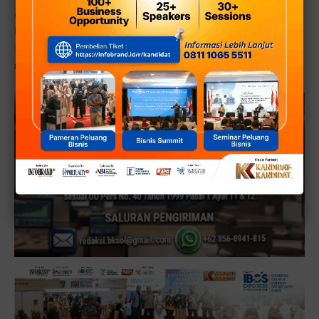
dapat muncul, mari bersama Kita amankan jalannya Lari
Marathon Api Mrapen DPP PDIP ini,” pungkas Kapolres.
[■]
Reporter:
TimRedaksi
,
Editor: DikRizal