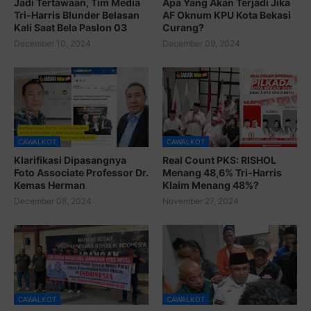
Jadi Tertawaan, Tim Media
Apa Yang Akan Terjadi Jika
Tri-Harris Blunder Belasan
AF Oknum KPU Kota Bekasi
Kali Saat Bela Paslon 03
Curang?
December 10, 2024
December 09, 2024
CAWALKOT
CAWALKOT
Klarifikasi Dipasangnya
Real Count PKS: RISHOL
Foto Associate Professor Dr.
Menang 48,6% Tri-Harris
Kemas Herman
Klaim Menang 48%?
December 08, 2024
November 27, 2024
CAWALKOT
CAWALKOT