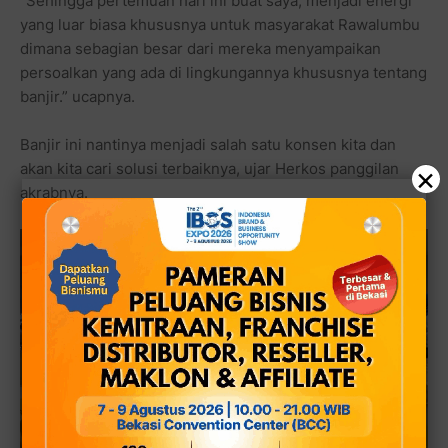
“Sehingga pertemuan hari ini buat saya, menjadi energi
yang luar biasa khususnya untuk masyarakat Rawalumbu
dimana sebagian besar dari mereka menyampaikan
persoalkan yang ada di lingkungannya khususnya tentang
banjir.” ucapnya.
Banjir ini nantinya menjadi salah satu konsen kita dan
akan kita cari solusi terbaiknya, ujar Herkos panggilan
×
akrabnya.