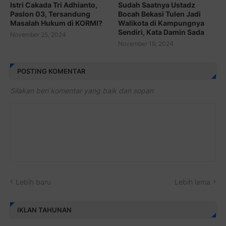
Istri Cakada Tri Adhianto,
Sudah Saatnya Ustadz
Paslon 03, Tersandung
Bocah Bekasi Tulen Jadi
Masalah Hukum di KORMI?
Walikota di Kampungnya
Sendiri, Kata Damin Sada
November 25, 2024
November 19, 2024
POSTING KOMENTAR
Silakan beri komentar yang baik dan sopan
Lebih baru
Lebih lama
IKLAN TAHUNAN