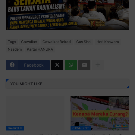
Tags
Cawalkot
Cawalkot Bekasi
Gus Shol
Heri Koswara
Nasdem
Partai HANURA
Facebook
YOU MIGHT LIKE
BAWASLU
CAWALKOT