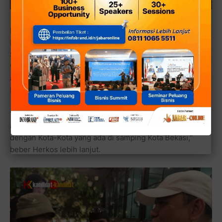
Lelaki yang juga Ketua DPD PKS Kota Bekasi dan anggota
DPRD Provinsi Jawa Barat terpilih dari Partai Keadilan
Sejahtera ini menjelaskan perihal banjir di beberapa
wilayah Kota Bekasi seperti Rawalumbu. Perlu diketahui
asal nama wilayah Rawalumbu sendiri, memang dulunya
berasal dari tanah berawa-rawa.
“Banjir itu ada dua yaitu ada banjir yang sifatnya lokal dan
ada banjir yang memang harus kita lakukan kerja sama
dengan Kota-Kota yang ada di samping Kota Bekasi,”
beber Herkos lebih lanjut.