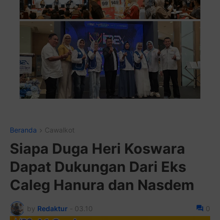
Pasang Iklan Running Text Anda di sini a
Beranda
Cawalkot
Siapa Duga Heri Koswara
Dapat Dukungan Dari Eks
Caleg Hanura dan Nasdem
by
Redaktur
-
03.10
0