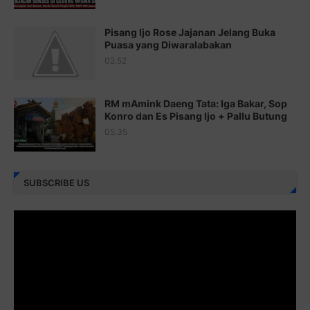
Juz 21 ⇨
http://j.mp/2b8VcBO
Pisang Ijo Rose Jajanan Jelang Buka
Juz 22 ⇨
http://j.mp/2bFRxNP
Puasa yang Diwaralabakan
Juz 23 ⇨
http://j.mp/2brItxm
02.52
Juz 24 ⇨
http://j.mp/2brHKw5
RM mAmink Daeng Tata: Iga Bakar, Sop
Juz 25 ⇨
http://j.mp/2brImlf
Konro dan Es Pisang Ijo + Pallu Butung
05.35
Juz 26 ⇨
http://j.mp/2bFRHF2
Juz 27 ⇨
http://j.mp/2bFRXno
SUBSCRIBE US
Juz 28 ⇨
http://j.mp/2brI3ai
Juz 29 ⇨
http://j.mp/2bFRyBF
Juz 30 ⇨
http://j.mp/2bFREcc
Monggo disebarluaskan. Mudah-mudahan menjadi ladang
amal jariyah bagi kita semua.