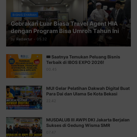
Juz 9 ⇨
http://j.mp/2byr1bu
Juz 10 ⇨
http://j.mp/2bHfyUH
BISNIS SYARIAH
Gebrakan Luar Biasa Travel Agent HIA
Juz 11 ⇨
http://j.mp/2bHf80y
dengan Program Bisa Umroh Tahun Ini
Juz 12 ⇨
http://j.mp/2bWnTby
by
Redaktur
-
05.32
Juz 13 ⇨
http://j.mp/2bFTiKQ
🎟️ Saatnya Temukan Peluang Bisnis
Juz 14 ⇨
http://j.mp/2b8SUTA
Terbaik di IBOS EXPO 2026!
00.45
Juz 15 ⇨
http://j.mp/2bFRQIM
Juz 16 ⇨
http://j.mp/2b8SegG
MUI Gelar Pelatihan Dakwah Digital Buat
Para Dai dan Ulama Se Kota Bekasi
Juz 17 ⇨
http://j.mp/2brHsFz
22.42
Juz 18 ⇨
http://j.mp/2b8SCfc
Juz 19 ⇨
http://j.mp/2bFSq95
MUSDALUB III AWPI DKI Jakarta Berjalan
Sukses di Gedung Wisma SMR
Juz 20 ⇨
http://j.mp/2brI1zc
07.47