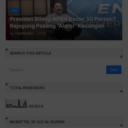
BPK
Presiden Bilang APBN Bocor 30 Persen?
Kejagung Pasang “Alarm” Keuangan
by
ChiefEditor
-
21.53
SEARCH THIS ARTICLE
TOTAL PAGEVIEWS
4
8
3
6
1
4
MURATTAL 30 JUZ AL-QUR'AN