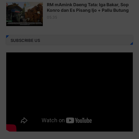
RM mAmink Daeng Tata: Iga Bakar, Sop
Juz 25 ⇨
http://j.mp/2brImlf
Konro dan Es Pisang Ijo + Pallu Butung
05.35
Juz 26 ⇨
http://j.mp/2bFRHF2
Juz 27 ⇨
http://j.mp/2bFRXno
SUBSCRIBE US
Juz 28 ⇨
http://j.mp/2brI3ai
Juz 29 ⇨
http://j.mp/2bFRyBF
Juz 30 ⇨
http://j.mp/2bFREcc
Monggo disebarluaskan. Mudah-mudahan menjadi ladang
amal jariyah bagi kita semua.
Berbagi kebaikan meskipun sedikit, semoga bermanfaat,
aamiin...