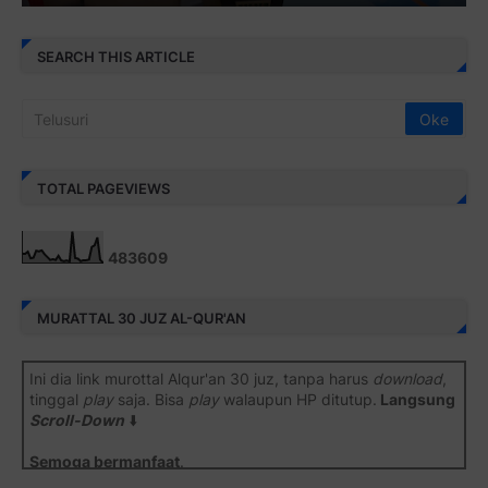
SEARCH THIS ARTICLE
TOTAL PAGEVIEWS
4
8
3
6
0
9
MURATTAL 30 JUZ AL-QUR'AN
Ini dia link murottal Alqur'an 30 juz, tanpa harus
download
,
tinggal
play
saja. Bisa
play
walaupun HP ditutup.
Langsung
Scroll-Down
⬇️
Semoga bermanfaat
.