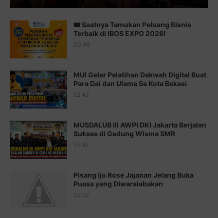
Juz 13 ⇨
http://j.mp/2bFTiKQ
🎟️ Saatnya Temukan Peluang Bisnis
Juz 14 ⇨
http://j.mp/2b8SUTA
Terbaik di IBOS EXPO 2026!
00.45
Juz 15 ⇨
http://j.mp/2bFRQIM
Juz 16 ⇨
http://j.mp/2b8SegG
MUI Gelar Pelatihan Dakwah Digital Buat
Para Dai dan Ulama Se Kota Bekasi
Juz 17 ⇨
http://j.mp/2brHsFz
22.42
Juz 18 ⇨
http://j.mp/2b8SCfc
Juz 19 ⇨
http://j.mp/2bFSq95
MUSDALUB III AWPI DKI Jakarta Berjalan
Sukses di Gedung Wisma SMR
Juz 20 ⇨
http://j.mp/2brI1zc
07.47
Juz 21 ⇨
http://j.mp/2b8VcBO
Pisang Ijo Rose Jajanan Jelang Buka
Juz 22 ⇨
http://j.mp/2bFRxNP
Puasa yang Diwaralabakan
Juz 23 ⇨
http://j.mp/2brItxm
02.52
Juz 24 ⇨
http://j.mp/2brHKw5