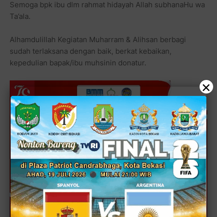
Semoga bpk ibu dlm rahmat hidayah Allah subhanaHu wa
Ta’ala.
Alhamdulillah Kegiatan Muharram & Alihsan berbagi
sudah terlaksana dengan baik, berkat kebaikan,
kepedulian bapak/ibu muhsinin donatur.
×