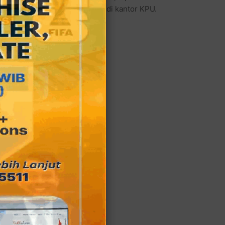
di Rudy Hadisuwarno, apalagi di kantor KPU.