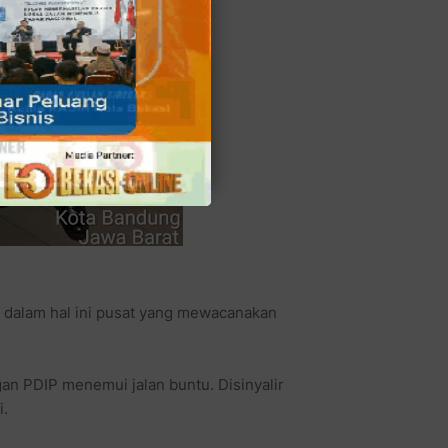
P dalam hal ini pusat yang mewacanakan
an PDIP menemui jalan buntu. Disinyalir
i.