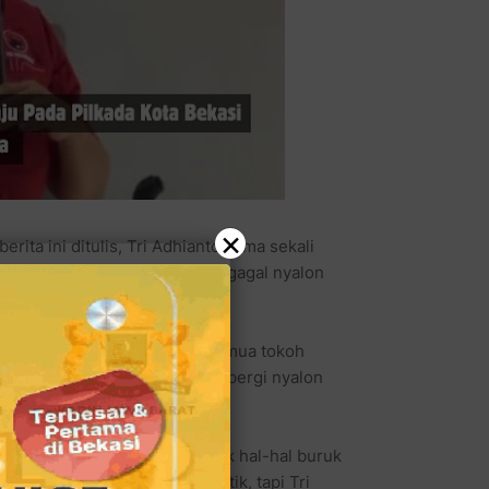
×
rita ini ditulis, Tri Adhianto sama sekali
rtinya Tri Adhianto terancam gagal nyalon
lihan kepala daerah), maka semua tokoh
blik, oleh sebab itu dia akan pergi nyalon
rnama kantor KPU.
ang mencuat ke tengah publik hal-hal buruk
an walikota jadi kurang cantik, tapi Tri