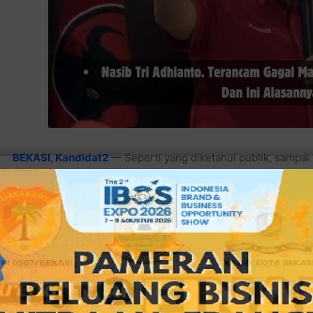
BEKASI, Kandidat2
— Seperti yang diketahui publik, sampai be
belum menyatakan siapa calon wakil walikota pasangannya. A
di Pilkada Kota Bekasi 2024.
Padahal setiap menjelang pendaftaran peserta pilkada (pemi
yang akan ikut kontestasi akan mempercantik diri di tengah pu
(ke salon) di tempat pameran segala kecantikan diri yang be
Namun sayangnya, Tri Adhianto meskipun ada beberapa hal y
baik yang diangkat maupun tidak membuat dirinya sebagai mant