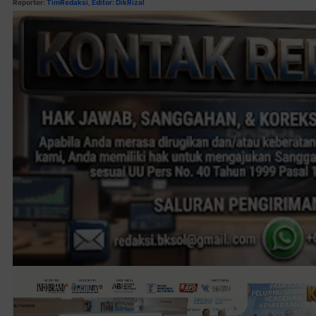
Reporter:
TimRedaksi
,
Editor: DikRizal