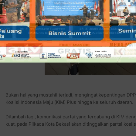
Bukan hal yang mustahil terjadi, mengingat kepentingan DP
Koalisi Indonesia Maju (KIM) Plus hingga ke seluruh daerah.
Ditambah lagi, komunikasi partai yang tergabung di KIM deng
kuat, pada Pilkada Kota Bekasi akan ditinggalkan partai koalis