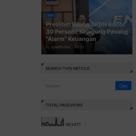
BPK
Presiden Bilang APBN Bocor
30 Persen? Kejagung Pasang
“Alarm” Keuangan
by
ChiefEditor
-
21.53
SEARCH THIS ARTICLE
TOTAL PAGEVIEWS
4
8
3
4
7
1