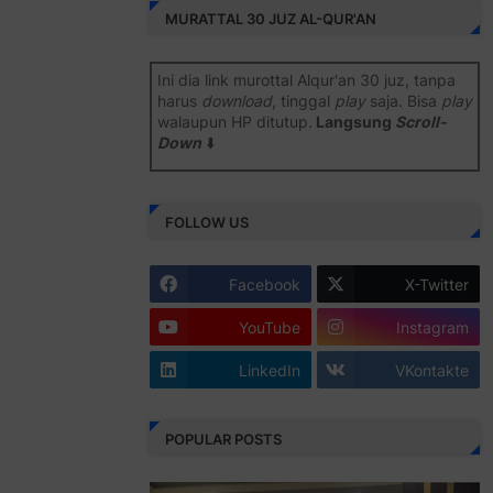
MURATTAL 30 JUZ AL-QUR'AN
Ini dia link murottal Alqur'an 30 juz, tanpa
harus
download
, tinggal
play
saja. Bisa
play
walaupun HP ditutup.
Langsung
Scroll-
Down
⬇️
Semoga bermanfaat
.
FOLLOW US
Juz 1 ⇨
http://j.mp/2b8SiNO
Juz 2 ⇨
http://j.mp/2b8RJmQ
Facebook
X-Twitter
Juz 3 ⇨
http://j.mp/2bFSrtF
YouTube
Instagram
Juz 4 ⇨
http://j.mp/2b8SXi3
LinkedIn
VKontakte
Juz 5 ⇨
http://j.mp/2b8RZm3
Juz 6 ⇨
http://j.mp/28MBohs
POPULAR POSTS
Juz 7 ⇨
http://j.mp/2bFRIZC