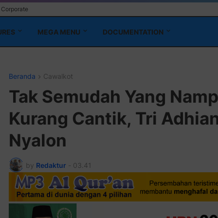
Corporate
URES
MEGA MENU
DOCUMENTATION
Beranda
Cawalkot
Tak Semudah Yang Namp
Kurang Cantik, Tri Adhia
Nyalon
by
Redaktur
-
03.41