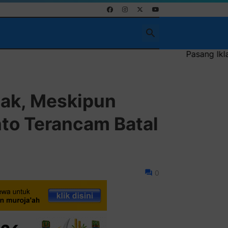
Pasang Iklan Running Text Anda di 
ak, Meskipun
nto Terancam Batal
0