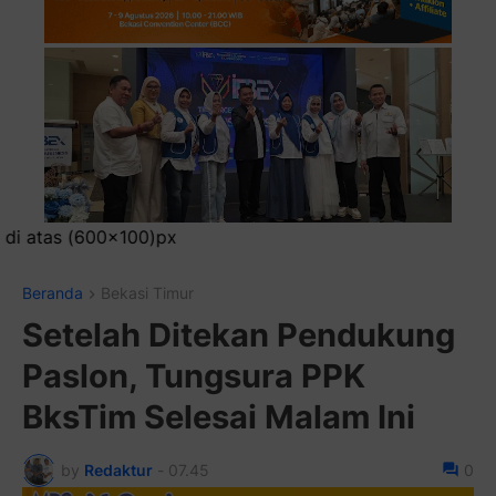
Pasang I
Beranda
Bekasi Timur
Setelah Ditekan Pendukung
Paslon, Tungsura PPK
BksTim Selesai Malam Ini
by
Redaktur
-
07.45
0