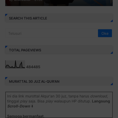
SEARCH THIS ARTICLE
TOTAL PAGEVIEWS
4
8
4
4
8
5
MURATTAL 30 JUZ AL-QUR'AN
Ini dia link murottal Alqur'an 30 juz, tanpa harus
download
,
tinggal
play
saja. Bisa
play
walaupun HP ditutup.
Langsung
Scroll-Down
⬇️
Semoga bermanfaat
.