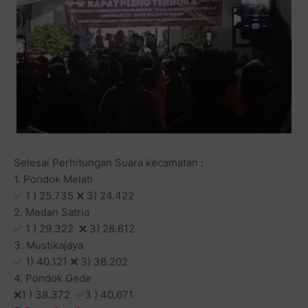
Selesai Perhitungan Suara kecamatan :
1. Pondok Melati
✅ 1 ) 25.735 ❌ 3) 24.422
2. ⁠Medan Satria
✅ 1 ) 29.322 ❌ 3) 28.612
3. ⁠Mustikajaya
✅ 1) 40.121 ❌ 3) 38.202
4. ⁠Pondok Gede
❌1 ) 38.372 ✅3 ) 40.671