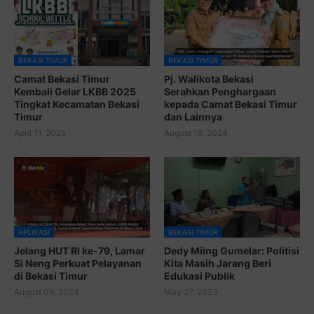
BEKASI TIMUR
BEKASI TIMUR
Camat Bekasi Timur
Pj. Walikota Bekasi
Kembali Gelar LKBB 2025
Serahkan Penghargaan
Tingkat Kecamatan Bekasi
kepada Camat Bekasi Timur
Timur
dan Lainnya
April 11, 2025
August 19, 2024
APLIKASI
BEKASI TIMUR
Jelang HUT RI ke-79, Lamar
Dedy Miing Gumelar: Politisi
Si Neng Perkuat Pelayanan
Kita Masih Jarang Beri
di Bekasi Timur
Edukasi Publik
August 09, 2024
May 27, 2023