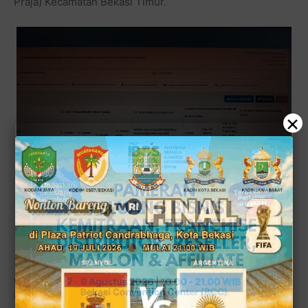
Praja) Kecamatan Bekasi Timur.
×
Tampak pendampingan dan pengawalan dihadiri pula
oleh beberapa struktur parpol seperti PAC PDI
Perjuangan Bekasi Jaya, lalu struktut pengurus Golkar