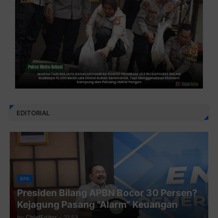
EDITORIAL
BPK
Presiden Bilang APBN Bocor 30 Persen?
Kejagung Pasang “Alarm” Keuangan
by
ChiefEditor
-
21.53