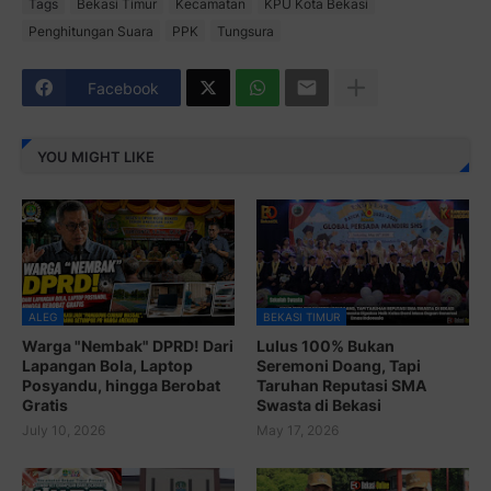
Tags
Bekasi Timur
Kecamatan
KPU Kota Bekasi
Penghitungan Suara
PPK
Tungsura
Facebook
YOU MIGHT LIKE
ALEG
BEKASI TIMUR
Warga "Nembak" DPRD! Dari
Lulus 100% Bukan
Lapangan Bola, Laptop
Seremoni Doang, Tapi
Posyandu, hingga Berobat
Taruhan Reputasi SMA
Gratis
Swasta di Bekasi
July 10, 2026
May 17, 2026