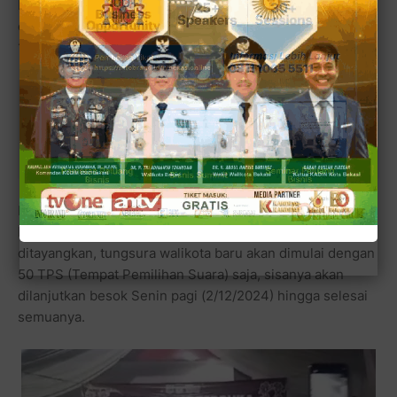
Bekasi Timur, Partai Gerindra, dan tak ketinggalan unsur
ormas (organisasi massa) FBR dari Gardu 100 dan Gardu
183 Korwil Kota Bekasi.
Baca juga:
Faktanya Kebalikan Paslon 03 Tri Harris
Hanya Unggul di 5 Kecamatan, Dan Paslon 01 Heri
Sholihin Unggul di 7 Kecamatan
Berikut akumulasi tungsura yang akan dirapat-plenokan
besok Senin, khusus Bekasi Timur sampai berita ini
ditayangkan, tungsura walikota baru akan dimulai dengan
50 TPS (Tempat Pemilihan Suara) saja, sisanya akan
dilanjutkan besok Senin pagi (2/12/2024) hingga selesai
semuanya.