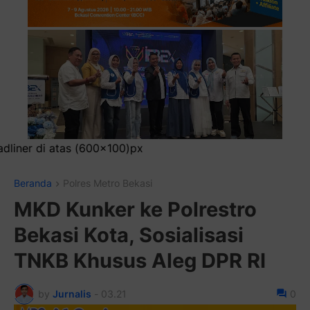
Pasang Ikl
Beranda
Polres Metro Bekasi
MKD Kunker ke Polrestro
Bekasi Kota, Sosialisasi
TNKB Khusus Aleg DPR RI
by
Jurnalis
-
03.21
0