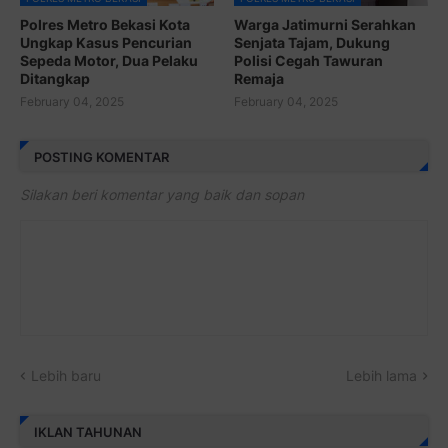
Polres Metro Bekasi Kota
Warga Jatimurni Serahkan
Ungkap Kasus Pencurian
Senjata Tajam, Dukung
Sepeda Motor, Dua Pelaku
Polisi Cegah Tawuran
Ditangkap
Remaja
February 04, 2025
February 04, 2025
POSTING KOMENTAR
Silakan beri komentar yang baik dan sopan
Lebih baru
Lebih lama
IKLAN TAHUNAN