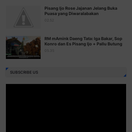
Pisang Ijo Rose Jajanan Jelang Buka
Juz 22 ⇨
http://j.mp/2bFRxNP
Puasa yang Diwaralabakan
Juz 23 ⇨
http://j.mp/2brItxm
02.52
Juz 24 ⇨
http://j.mp/2brHKw5
RM mAmink Daeng Tata: Iga Bakar, Sop
Juz 25 ⇨
http://j.mp/2brImlf
Konro dan Es Pisang Ijo + Pallu Butung
05.35
Juz 26 ⇨
http://j.mp/2bFRHF2
Juz 27 ⇨
http://j.mp/2bFRXno
SUBSCRIBE US
Juz 28 ⇨
http://j.mp/2brI3ai
Juz 29 ⇨
http://j.mp/2bFRyBF
Juz 30 ⇨
http://j.mp/2bFREcc
Monggo disebarluaskan. Mudah-mudahan menjadi ladang
amal jariyah bagi kita semua.
Berbagi kebaikan meskipun sedikit, semoga bermanfaat,