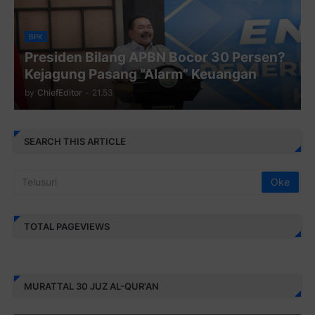
BPK
Presiden Bilang APBN Bocor 30 Persen?
Kejagung Pasang “Alarm” Keuangan
by
ChiefEditor
-
21.53
SEARCH THIS ARTICLE
TOTAL PAGEVIEWS
MURATTAL 30 JUZ AL-QUR'AN