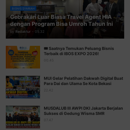
Juz 10 ⇨
http://j.mp/2bHfyUH
BISNIS SYARIAH
Gebrakan Luar Biasa Travel Agent HIA
Juz 11 ⇨
http://j.mp/2bHf80y
dengan Program Bisa Umroh Tahun Ini
Juz 12 ⇨
http://j.mp/2bWnTby
by
Redaktur
-
05.32
Juz 13 ⇨
http://j.mp/2bFTiKQ
🎟️ Saatnya Temukan Peluang Bisnis
Juz 14 ⇨
http://j.mp/2b8SUTA
Terbaik di IBOS EXPO 2026!
00.45
Juz 15 ⇨
http://j.mp/2bFRQIM
Juz 16 ⇨
http://j.mp/2b8SegG
MUI Gelar Pelatihan Dakwah Digital Buat
Para Dai dan Ulama Se Kota Bekasi
Juz 17 ⇨
http://j.mp/2brHsFz
22.42
Juz 18 ⇨
http://j.mp/2b8SCfc
Juz 19 ⇨
http://j.mp/2bFSq95
MUSDALUB III AWPI DKI Jakarta Berjalan
Sukses di Gedung Wisma SMR
Juz 20 ⇨
http://j.mp/2brI1zc
07.47
Juz 21 ⇨
http://j.mp/2b8VcBO