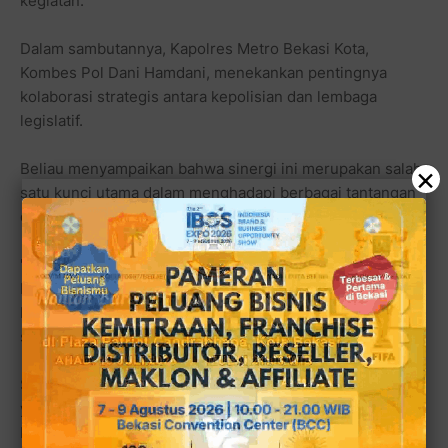
kegiatan.
Dalam sambutannya, Kapolres Metro Bekasi Kota,
Kombes Pol Dani Hamdani, menekankan pentingnya
kolaborasi strategis antara kepolisian dan lembaga
legislatif.
Beliau menyampaikan bahwa sinergi ini merupakan salah
×
satu kunci utama dalam menghadapi berbagai tantangan
di tengah dinamika masyarakat.
"Kami percaya, hubungan kerja yang baik antara Polri dan
MKD DPR-RI akan semakin memperkokoh upaya kita
bersama dalam menjaga keamanan, ketertiban, dan
supremasi hukum di Indonesia," ujarnya.
Salah satu inti dari kunjungan kerja ini adalah sosialisasi
yang disampaikan langsung oleh Wakil Ketua MKD DPR-
RI, Agung Widyantoro, S.H., M.Si.