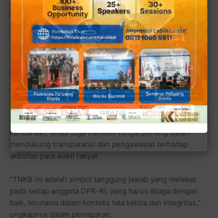
Dalam presentasinya, beliau menjelaskan secara
mendalam mengenai berbagai hal yang berkaitan dengan
tugas dan fungsi MKD, khususnya yang berkaitan dengan
anggota DPR-RI.
Beliau menyampaikan pentingnya pemahaman mengenai
Tanda Nomor Kendaraan Bermotor (TNKB) khusus bagi
anggota DPR-RI.
TNKB ini, menurutnya, bukan sekadar identitas
kendaraan, tetapi juga memiliki fungsi penting dalam
mendukung transparansi dan pengawasan terhadap
aktivitas para wakil rakyat.
"TNKB ini adalah simbol tanggung jawab yang melekat
pada setiap anggota DPR-RI, yang harus dijaga dengan
baik, terutama dalam konteks tata kelola dan integritas,"
ungkapnya dalam pemaparan.