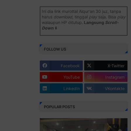
Ini dia link murottal Alqur'an 30 juz, tanpa
harus
download
, tinggal
play
saja. Bisa
play
walaupun HP ditutup.
Langsung
Scroll-
Down
⬇️
Semoga bermanfaat
.
FOLLOW US
Juz 1 ⇨
http://j.mp/2b8SiNO
Juz 2 ⇨
http://j.mp/2b8RJmQ
Facebook
X-Twitter
Juz 3 ⇨
http://j.mp/2bFSrtF
YouTube
Instagram
Juz 4 ⇨
http://j.mp/2b8SXi3
LinkedIn
VKontakte
Juz 5 ⇨
http://j.mp/2b8RZm3
Juz 6 ⇨
http://j.mp/28MBohs
POPULAR POSTS
Juz 7 ⇨
http://j.mp/2bFRIZC
Juz 8 ⇨
http://j.mp/2bufF7o