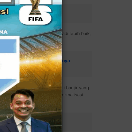
ng ke Pengemis & Pengamen
, agar Kota Bekasi bisa menjadi lebih baik,
 Metode Pemerintah Mengatasinya
a Bekasi dapat menanggulangi banjir yang
 Jatiasih dengan melakukan Normalisasi
ana Dengan Deputi BNPB