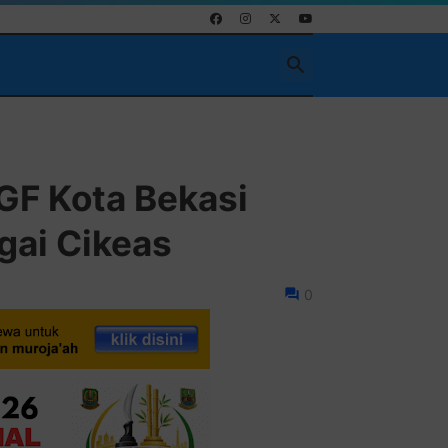
Pasang Ikla
GF Kota Bekasi
gai Cikeas
0