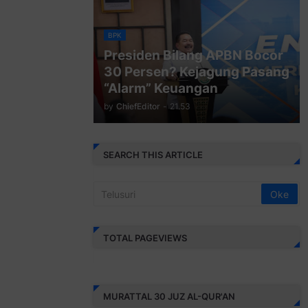
BPK
Presiden Bilang APBN Bocor
30 Persen? Kejagung Pasang
“Alarm” Keuangan
by
ChiefEditor
-
21.53
SEARCH THIS ARTICLE
TOTAL PAGEVIEWS
MURATTAL 30 JUZ AL-QUR'AN