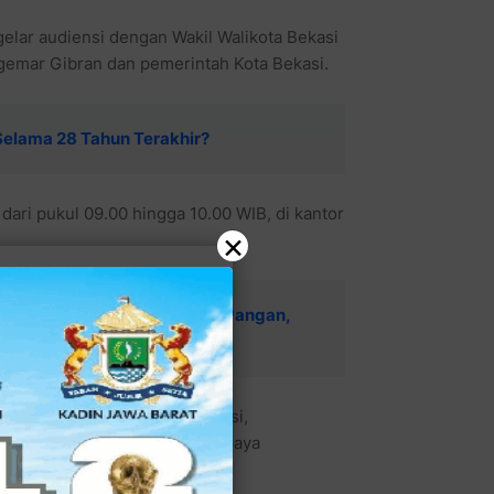
lar audiensi dengan Wakil Walikota Bekasi
emar Gibran dan pemerintah Kota Bekasi.
Selama 28 Tahun Terakhir?
dari pukul 09.00 hingga 10.00 WIB, di kantor
×
ahu Karet, Bantuan Logistik Pangan,
ua DPD Gibran Fans Kota Bekasi,
erintah kota Bekasi dalam upaya