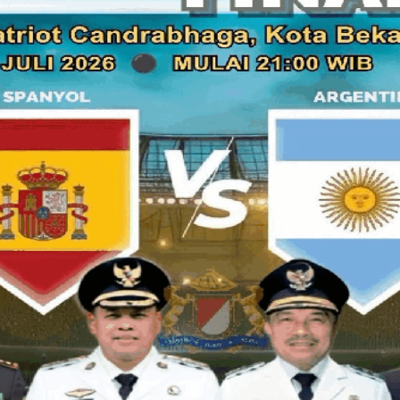
Baca juga:
Videotron Imbauan Dinsos Agar Tak Beri Ua
Menurutnya, melalui sinergi antara pemerintah dan masyarakat
maju dan semakin keren.
Baca juga:
Ini Riwayat Bekasi Tenggelam Oleh Banjir &
Selama Beberapa Rezim
Tak Hanya itu, H. Rochmani berharap Semoga Pemerintah Kot
sering melanda di wilayah Kota Bekasi khususnya Kecamatan
sungai Cikeas." kata H. Rochmani.
Baca juga:
Wawali Bekasi : Pemkot Intens Tangani Benc