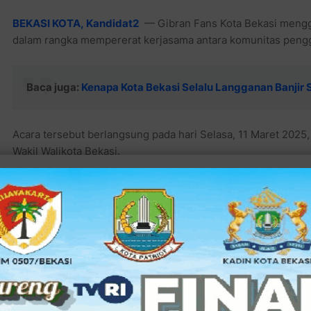
BEKASI KOTA,
Kandidat2
— Gibran Fans Kota Bekasi mengge
dalam rangka mempererat kerjasama antara komunitas pengg
Baca juga:
Kenapa Kota Bekasi Selalu Langganan Banjir 
Acara tersebut berlangsung pada hari Selasa, 11 Maret 2025, 
Wakil Walikota Bekasi.
Baca juga:
Harris Bobihoe: Kita Dapatkan Bantuan 72 Per
Popok Bayi, Selimut & Sandang
Dalam audiensi tersebut, Haji Rochmani SH., MH., CMe., Ket
menyampaikan komitmennya untuk bekerja sama dengan pem
pembangunan dan kemajuan Kota Bekasi.