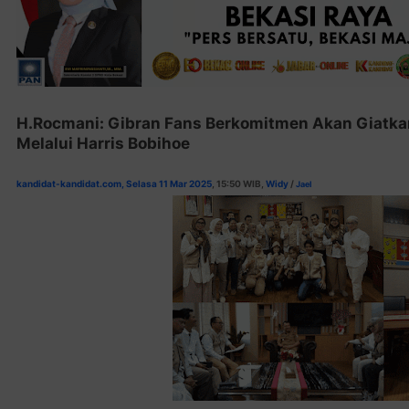
H.Rocmani: Gibran Fans Berkomitmen Akan Giatka
Melalui Harris Bobihoe
kandidat-kandidat.com, Selasa 11 Mar 2025
, 15:50
WIB,
Widy
/
Jael