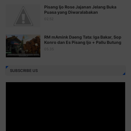
Pisang Ijo Rose Jajanan Jelang Buka
Juz 22 ⇨
http://j.mp/2bFRxNP
Puasa yang Diwaralabakan
Juz 23 ⇨
http://j.mp/2brItxm
02.52
Juz 24 ⇨
http://j.mp/2brHKw5
RM mAmink Daeng Tata: Iga Bakar, Sop
Juz 25 ⇨
http://j.mp/2brImlf
Konro dan Es Pisang Ijo + Pallu Butung
05.35
Juz 26 ⇨
http://j.mp/2bFRHF2
Juz 27 ⇨
http://j.mp/2bFRXno
SUBSCRIBE US
Juz 28 ⇨
http://j.mp/2brI3ai
Juz 29 ⇨
http://j.mp/2bFRyBF
Juz 30 ⇨
http://j.mp/2bFREcc
Monggo disebarluaskan. Mudah-mudahan menjadi ladang
amal jariyah bagi kita semua.
Berbagi kebaikan meskipun sedikit, semoga bermanfaat,
aamiin...