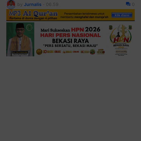
by
Jurnalis
-
06.59
0