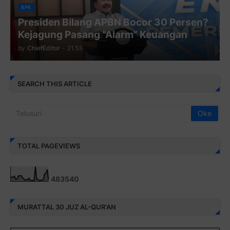
BPK
Presiden Bilang APBN Bocor 30 Persen?
Kejagung Pasang “Alarm” Keuangan
by
ChiefEditor
-
21.53
SEARCH THIS ARTICLE
TOTAL PAGEVIEWS
4
8
3
5
4
0
MURATTAL 30 JUZ AL-QUR'AN