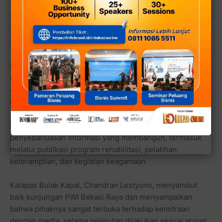
Baca juga:
Kapan Sedot WC Gratis Pasca Banjir?
BLUD UPTD Kota Bekasi Menjawab
Dalam audiensi tersebut, PWI Bekasi Raya juga
memberikan apresiasi atas berbagai program pembinaan
dan pemberdayaan warga binaan yang telah dilakukan
oleh pihak Lapas.
PWI menegaskan komitmennya untuk mendukung
penyebarluasan informasi yang membangun, termasuk
melalui publikasi program rehabilitasi, pelatihan
keterampilan, dan kegiatan keagamaan.
Kalapas Bulak Kapal, Chandran Lestyono, menyambut
baik kunjungan PWI Bekasi Raya dan menyampaikan
bahwa pihaknya sangat terbuka terhadap kemitraan
dengan media, selama peliputan dilakukan sesuai aturan