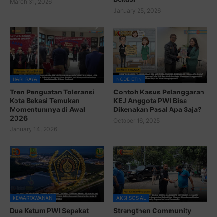
March 31, 2026
January 25, 2026
HARI RAYA
KODE ETIK
Tren Penguatan Toleransi
Contoh Kasus Pelanggaran
Kota Bekasi Temukan
KEJ Anggota PWI Bisa
Momentumnya di Awal
Dikenakan Pasal Apa Saja?
2026
October 16, 2025
January 14, 2026
KEWARTAWANAN
AKSI SOSIAL
Dua Ketum PWI Sepakat
Strengthen Community