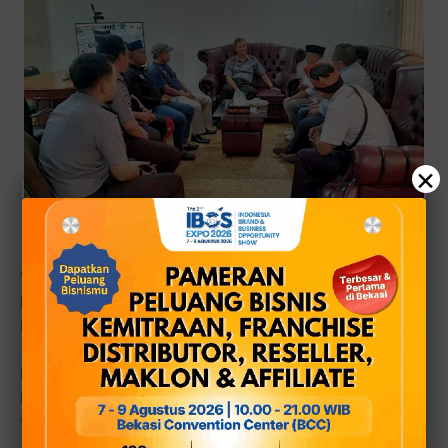
×
“PWI Bekasi Raya ingin membangun hubungan yang
konstruktif dengan seluruh institusi, termasuk Lapas
Bulak Kapal.
Media memiliki peran penting dalam menyampaikan
informasi yang berimbang, sekaligus mendorong
transparansi dan akuntabilitas,” kata Ade.