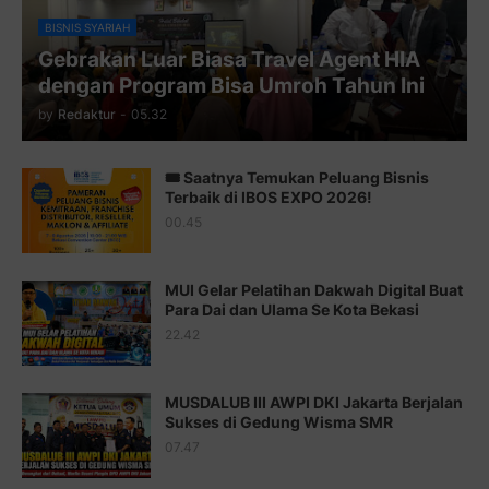
Juz 10 ⇨
http://j.mp/2bHfyUH
BISNIS SYARIAH
Gebrakan Luar Biasa Travel Agent HIA
Juz 11 ⇨
http://j.mp/2bHf80y
dengan Program Bisa Umroh Tahun Ini
Juz 12 ⇨
http://j.mp/2bWnTby
by
Redaktur
-
05.32
Juz 13 ⇨
http://j.mp/2bFTiKQ
🎟️ Saatnya Temukan Peluang Bisnis
Juz 14 ⇨
http://j.mp/2b8SUTA
Terbaik di IBOS EXPO 2026!
00.45
Juz 15 ⇨
http://j.mp/2bFRQIM
Juz 16 ⇨
http://j.mp/2b8SegG
MUI Gelar Pelatihan Dakwah Digital Buat
Para Dai dan Ulama Se Kota Bekasi
Juz 17 ⇨
http://j.mp/2brHsFz
22.42
Juz 18 ⇨
http://j.mp/2b8SCfc
Juz 19 ⇨
http://j.mp/2bFSq95
MUSDALUB III AWPI DKI Jakarta Berjalan
Sukses di Gedung Wisma SMR
Juz 20 ⇨
http://j.mp/2brI1zc
07.47
Juz 21 ⇨
http://j.mp/2b8VcBO