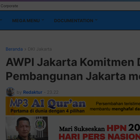
Corporate
MEGA MENU
DOCUMENTATION
Beranda
DKI Jakarta
AWPI Jakarta Komitmen
Pembangunan Jakarta me
by
Redaktur
-
23.22