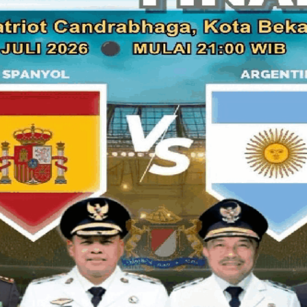
Kegiatan ini menghadirkan tiga narasumber putama dari unsu
Jakarta, Inggard Joshua, SE.,
Eksekutif Ketua Bidang Komunikasi Sosial dan Publik Staf Kh
Hakim, dan Institusi hukum Kepala Seksi Intelijen Kejaksaan T
Ketua Subkelompok Organisasi Kemasyarakatan Eliazer Huta
Organisasi Masyarakat, Andi.