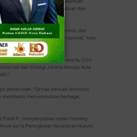
karta, Inggard Joshua, SE menekankan
komitmen dalam menjaga persatuan dan
ai religiusitas, kejujuran, toleransi, dan
kuat pembangunan sosial dan nasional," kata
af Khusus Gubernur Provinsi Jakarta, Cyril
laborasi dan Sinergi Jakarta Menuju Kota
45."
gis pemerintah. "Ormas menjadi jembatan
an membantu menyelesaikan berbagai
ns Fismi P., menyampaikan materi tentang
 Umum serta Peningkatan Kesadaran Hukum.