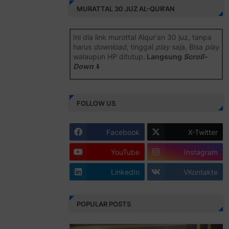
MURATTAL 30 JUZ AL-QUR'AN
Ini dia link murottal Alqur'an 30 juz, tanpa
harus
download
, tinggal
play
saja. Bisa
play
walaupun HP ditutup.
Langsung
Scroll-
Down
⬇️
Semoga bermanfaat
.
FOLLOW US
Juz 1 ⇨
http://j.mp/2b8SiNO
Juz 2 ⇨
http://j.mp/2b8RJmQ
Facebook
X-Twitter
Juz 3 ⇨
http://j.mp/2bFSrtF
YouTube
Instagram
Juz 4 ⇨
http://j.mp/2b8SXi3
LinkedIn
VKontakte
Juz 5 ⇨
http://j.mp/2b8RZm3
Juz 6 ⇨
http://j.mp/28MBohs
POPULAR POSTS
Juz 7 ⇨
http://j.mp/2bFRIZC