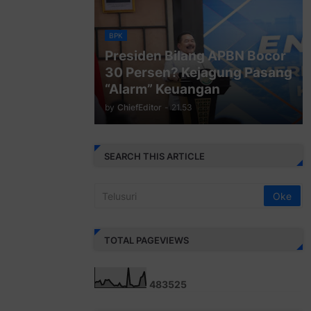
BPK
Presiden Bilang APBN Bocor
30 Persen? Kejagung Pasang
“Alarm” Keuangan
by
ChiefEditor
-
21.53
SEARCH THIS ARTICLE
TOTAL PAGEVIEWS
4
8
3
5
2
5