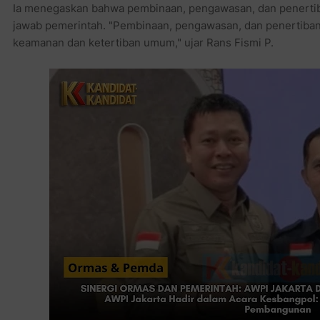
Ia menegaskan bahwa pembinaan, pengawasan, dan penertib
jawab pemerintah. "Pembinaan, pengawasan, dan penertiban
keamanan dan ketertiban umum," ujar Rans Fismi P.