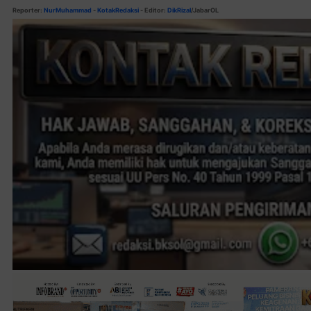
Reporter:
NurMuhammad
-
Kotak
Redaksi
-
Editor:
DikRizal
/JabarOL