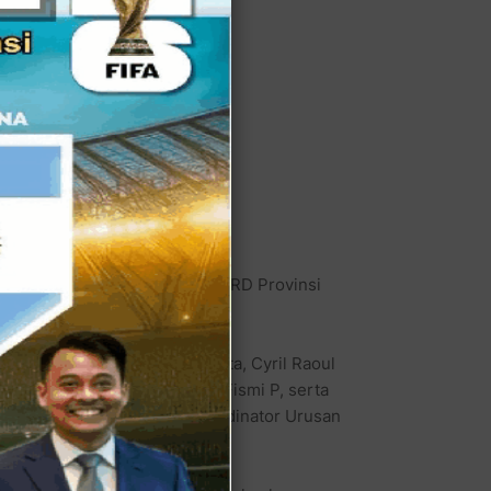
r Legislatif Ketua Komisi A DPRD Provinsi
usus Gubernur Provinsi Jakarta, Cyril Raoul
inggi Provinsi Jakarta, Rans Fismi P, serta
pea, didampingi Staf Subkoordinator Urusan