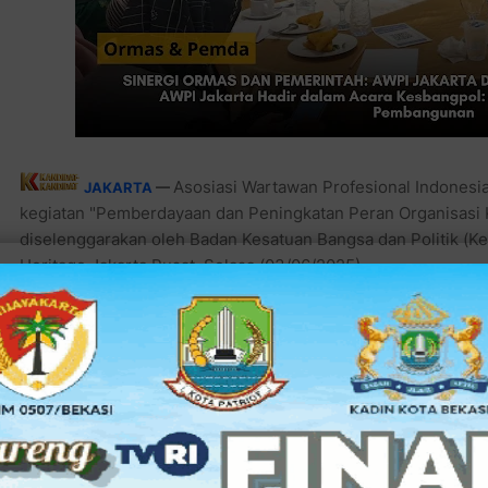
Asosiasi Wartawan Profesional Indonesia 
JAKARTA
—
kegiatan "Pemberdayaan dan Peningkatan Peran Organisas
diselenggarakan oleh Badan Kesatuan Bangsa dan Politik (Kes
Heritage Jakarta Pusat, Selasa (03/06/2025).
Baca juga:
Sinergi Ormas dan Pemerintah: AWPI Jakar
Acara ini dihadiri oleh 106 peserta dari berbagai organisasi
Jakarta, termasuk organisasi profesi wartawan yaitu, AWPI.