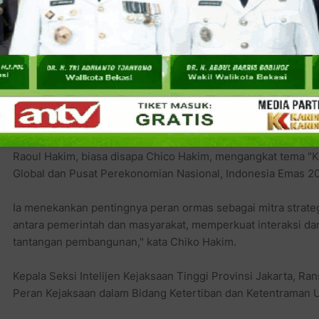
Pada kesempatan tersebut Ketua Komisi A DPRD Provinsi Ja
pentingnya pembangunan karakter ormas yang kuat dan ber
kesatuan bangsa," ujarnya.
Lanjut, ia mengatakan, "Karakter ormas harus dibangun dari nil
kerja keras. Sinergi antara ormas dan pemerintahan memper
Inggard Joshua politisi partai Gerindra.
Sementara itu, Ketua Bidang Komunikasi Sosial dan Publik St
Raoul Hakim, biasa disapa Chico Hakim, mengangkat tema "Ko
Global dan Pusat Perekonomian Nasional, Indonesia Emas 20
Ia menekankan pentingnya peran ormas sebagai mitra strate
antara pemerintah dan masyarakat, memperkuat interaksi d
tantangan pembangunan," kata Chiko Hakim.
Kepala Seksi Intelijen Kejaksaan Tinggi Provinsi Jakarta, Ra
Peran Kejaksaan dalam Bidang Ketertiban dan Ketentraman