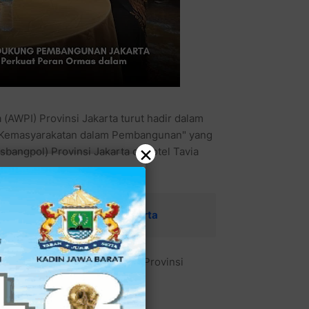
(AWPI) Provinsi Jakarta turut hadir dalam
i Kemasyarakatan dalam Pembangunan" yang
×
bangpol) Provinsi Jakarta di Hotel Tavia
ta Dukung Pembangunan Jakarta
 kemasyarakatan masyarakat di Provinsi