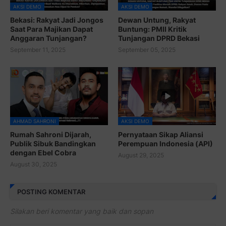
AKSI DEMO
AKSI DEMO
Bekasi: Rakyat Jadi Jongos
Dewan Untung, Rakyat
Saat Para Majikan Dapat
Buntung: PMII Kritik
Anggaran Tunjangan?
Tunjangan DPRD Bekasi
September 11, 2025
September 05, 2025
AHMAD SAHRONI
AKSI DEMO
Rumah Sahroni Dijarah,
Pernyataan Sikap Aliansi
Publik Sibuk Bandingkan
Perempuan Indonesia (API)
dengan Ebel Cobra
August 29, 2025
August 30, 2025
POSTING KOMENTAR
Silakan beri komentar yang baik dan sopan