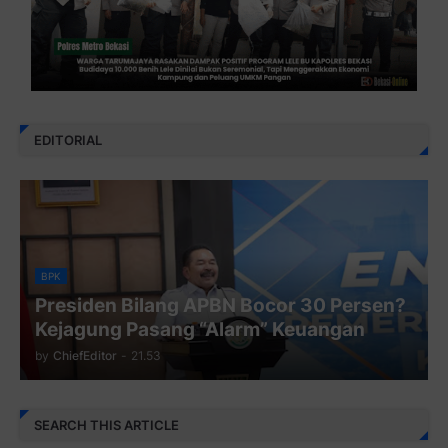
EDITORIAL
BPK
Presiden Bilang APBN Bocor 30 Persen?
Kejagung Pasang “Alarm” Keuangan
by
ChiefEditor
-
21.53
SEARCH THIS ARTICLE