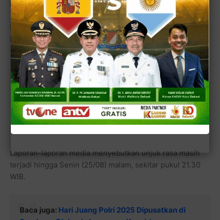
itu, akhirnya berlangsung ricuh.
Pengunjuk rasa memprotes gaji dan tunjangan anggota
DPR yang melebihi Rp100 juta.
Baca juga:
Operasi Pasar Bagi Warga Bekasi di
Kejari Sambut HUT RI ke 80 & Peringatan Hari Lahir
Adhyaksa ke 80
Polisi dilaporkan sempat menahan belasan pendemo.
Laporan-laporan media menyebutkan unjuk rasa masih
terjadi hingga Senin (25/08) malam, sekitar pukul 21.30
WIB.
Baca juga:
Hari Juang Polri 2025 Dipusatkan di