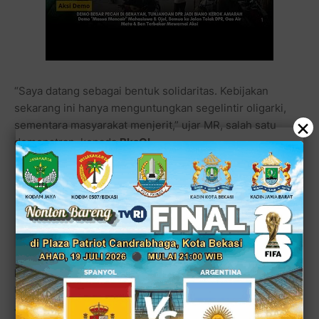
“Saya datang sebagai bentuk solidaritas. Kebijakan
sekarang ini hanya menguntungkan segelintir oligarki,
×
sementara masyarakat menjerit,” ujar MR, salah satu
demonstran, kepada
BksOL
.
Lihat juga:
Oknum Polisi Aniaya Wartawan Tempo
Jamal Abdul Naser Saat Peringatan Mayday,
Begini Kronologisnya
Demo ricuh, belasan pendemo ditangkap
Unjuk rasa sekelompok orang di sekitar gedung DPR,
Jakarta, yang berlangsung hingga Senin (25/08) malam