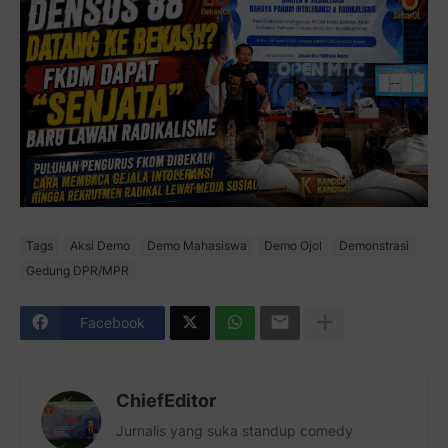
Tags
Aksi Demo
Demo Mahasiswa
Demo Ojol
Demonstrasi
Gedung DPR/MPR
Facebook
ChiefEditor
Jurnalis yang suka standup comedy