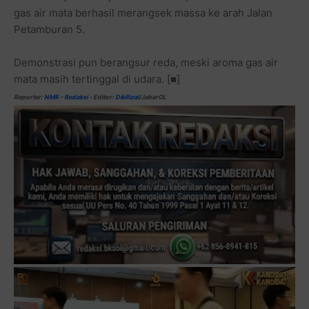
gas air mata berhasil merangsek massa ke arah Jalan
Petamburan 5.
Demonstrasi pun berangsur reda, meski aroma gas air
mata masih tertinggal di udara.
[■]
Reporter:
NMR
-
Redaksi
-
Editor:
DikRizal
/JabarOL