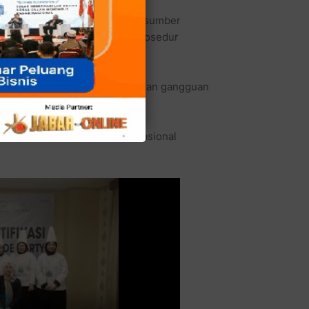
enggot yang berisiko menjadi sumber
pelindung diri wajib, serta prosedur
lin.
encegahan kontaminasi silang dan gangguan
i secara nasional oleh Badan Nasional