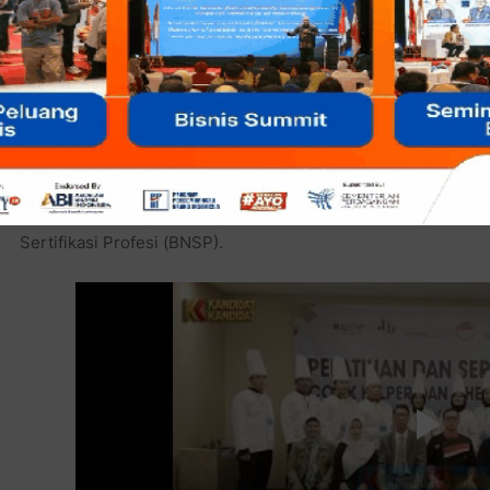
Petugas dapur tidak diperkenankan memelihara kumis atau j
kontaminasi, kuku harus pendek dan bersih, penggunaan alat 
sanitasi personal dan lingkungan dapur harus dijalankan disip
Standar ini bukan formalitas, melainkan benteng pertama p
kesehatan.
Di sinilah pentingnya program sertifikasi profesi yang diaku
Sertifikasi Profesi (BNSP).