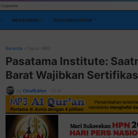
Corporate
MEGA MENU
DOCUMENTATION
Pasang 
Beranda
Dapur MBG
Pasatama Institute: Saa
Barat Wajibkan Sertifika
by
ChiefEditor
-
01.41