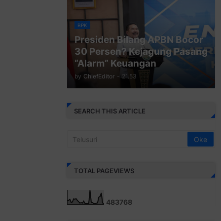
BPK
Presiden Bilang APBN Bocor
30 Persen? Kejagung Pasang
“Alarm” Keuangan
by
ChiefEditor
-
21.53
SEARCH THIS ARTICLE
TOTAL PAGEVIEWS
4
8
3
7
6
8