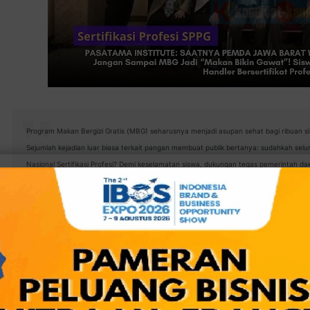
Program Makan Bergizi Gratis (MBG) seharusnya menjadi asupan sehat bagi ribuan s
Sejumlah kejadian luar biasa terkait pangan membuat publik bertanya: sudahkah selur
Nasional Sertifikasi Profesi? Demi keselamatan siswa, dukungan tegas pemerintah daer
Di balik sepaket nampan makanan dar
KOTA DEPOK
|
—
jutaan harapan siswa sekolah yang menggantungkan kesehat
pangan yang mereka konsumsi setiap hari.
Baca juga:
Pasatama Institute: Saatnya Pemda Jawa Bar