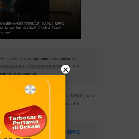
iswa di Jawa Barat, bukan sumber kekhawatiran baru.
×
uh petugas dapur SPPG tersertifikasi resmi oleh Badan
ah kini dinilai mendesak.
i Program Makan Bergizi Gratis (MBG), ada
an dan masa depannya pada kualitas
at Wajibkan Sertifikasi Dapur SPPG