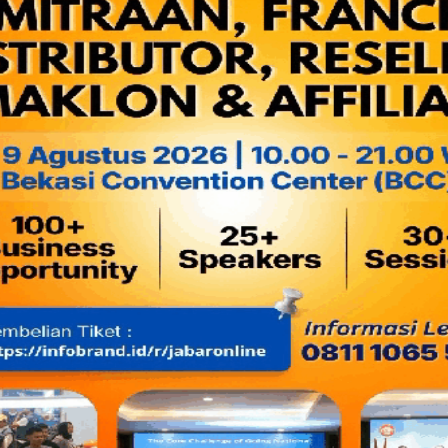
Namun, sejumlah kejadian luar biasa (KLB) seperti dugaan 
menjadi
alarm keras
: keamanan pangan tidak bisa lagi ditawa
Dari sudut pandang para siswa sebagai penerima manfaat, pe
rasa.
Ini soal keselamatan
.
Soal jaminan bahwa makanan yang masuk ke tubuh mereka di
benar-benar memahami standar higienitas dan keamanan pa
Sertifikasi Profesi Jadi Kebutuhan Mendesak
Sejumlah penelusuran media menunjukkan bahwa persoalan se
dapur
Satuan Pelayanan Pemenuhan Gizi
(SPPG).
Ujung tombak penyajian makanan —
mulai dari Chef, Cook H
makanan)
— belum seluruhnya memenuhi standar profesi yan
Padahal, dalam sistem dapur profesional, detail kecil sanga