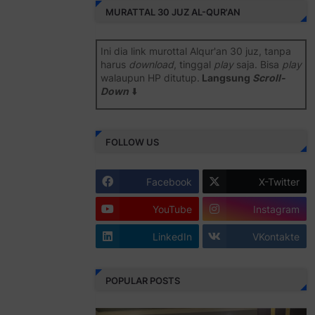
MURATTAL 30 JUZ AL-QUR'AN
Ini dia link murottal Alqur'an 30 juz, tanpa
harus
download
, tinggal
play
saja. Bisa
play
walaupun HP ditutup.
Langsung
Scroll-
Down
⬇️
Semoga bermanfaat
.
FOLLOW US
Juz 1 ⇨
http://j.mp/2b8SiNO
Juz 2 ⇨
http://j.mp/2b8RJmQ
Facebook
X-Twitter
Juz 3 ⇨
http://j.mp/2bFSrtF
YouTube
Instagram
Juz 4 ⇨
http://j.mp/2b8SXi3
LinkedIn
VKontakte
Juz 5 ⇨
http://j.mp/2b8RZm3
Juz 6 ⇨
http://j.mp/28MBohs
POPULAR POSTS
Juz 7 ⇨
http://j.mp/2bFRIZC