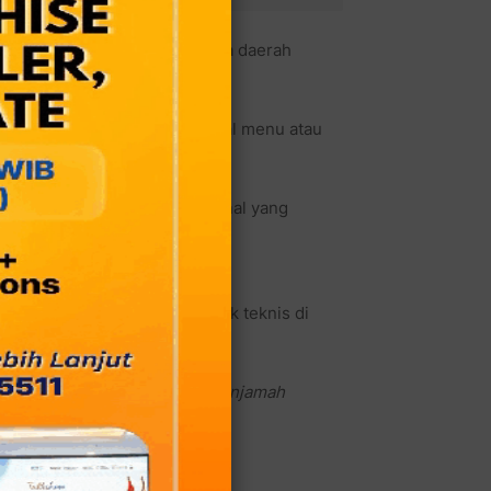
keracunan makanan di beberapa daerah
r.
rsoalan ini bukan sekadar soal menu atau
proses oleh tenaga profesional yang
ngan.
ring kali berakar pada aspek teknis di
elper, hingga food handler (penjamah
g ketat.
t menentukan.