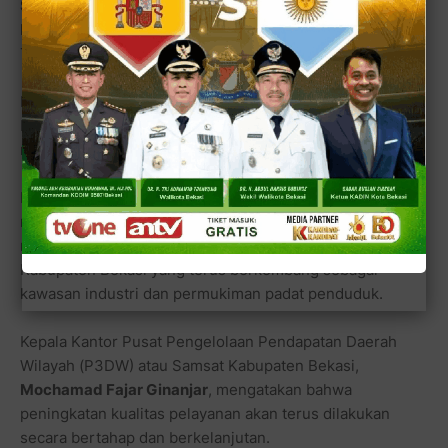
Samsat Kabupaten Bekasi
juga memperluas akses
layanan melalui outlet di kawasan Ruko Tambun City,
Tambun Selatan.
Kehadiran outlet ini dinilai membantu masyarakat yang
berada di wilayah Tambun dan sekitarnya agar tidak perlu
menempuh perjalanan lebih jauh menuju kantor induk.
Langkah tersebut sekaligus menjadi strategi
mendekatkan pelayanan kepada masyarakat, seiring
meningkatnya kebutuhan administrasi kendaraan di
Kabupaten Bekasi yang terus berkembang sebagai
kawasan industri dan permukiman padat penduduk.
Kepala Kantor Pusat Pengelolaan Pendapatan Daerah
Wilayah (P3DW) atau Samsat Kabupaten Bekasi,
Mochamad Fajar Ginanjar
, mengatakan bahwa
peningkatan kualitas pelayanan akan terus dilakukan
secara bertahap dan berkelanjutan.