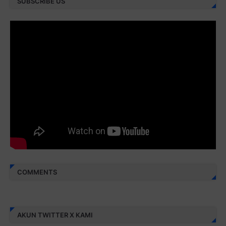
SUBSCRIBE US
Juz 28 ⇨
http://j.mp/2brI3ai
Juz 29 ⇨
http://j.mp/2bFRyBF
Juz 30 ⇨
http://j.mp/2bFREcc
Monggo disebarluaskan. Mudah-mudahan menjadi ladang
amal jariyah bagi kita semua.
Berbagi kebaikan meskipun sedikit, semoga bermanfaat,
aamiin...
COMMENTS
AKUN TWITTER X KAMI