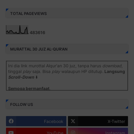
TOTAL PAGEVIEWS
4
8
3
6
1
6
MURATTAL 30 JUZ AL-QUR'AN
Ini dia link murottal Alqur'an 30 juz, tanpa harus
download
,
tinggal
play
saja. Bisa
play
walaupun HP ditutup.
Langsung
Scroll-Down
⬇️
Semoga bermanfaat
.
Juz 1 ⇨
http://j.mp/2b8SiNO
FOLLOW US
Juz 2 ⇨
http://j.mp/2b8RJmQ
Facebook
X-Twitter
Juz 3 ⇨
http://j.mp/2bFSrtF
YouTube
Instagram
Juz 4 ⇨
http://j.mp/2b8SXi3