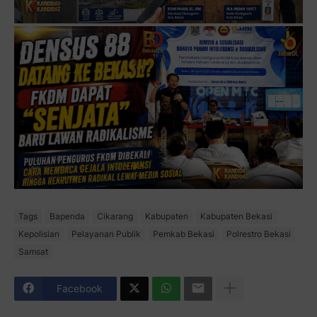
Tags
Bapenda
Cikarang
Kabupaten
Kabupaten Bekasi
Kepolisian
Pelayanan Publik
Pemkab Bekasi
Polrestro Bekasi
Samsat
Facebook