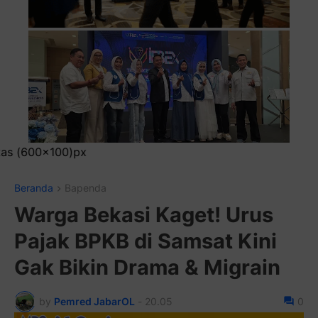
Pasang Iklan Runn
Beranda
Bapenda
Warga Bekasi Kaget! Urus
Pajak BPKB di Samsat Kini
Gak Bikin Drama & Migrain
by
Pemred JabarOL
-
20.05
0