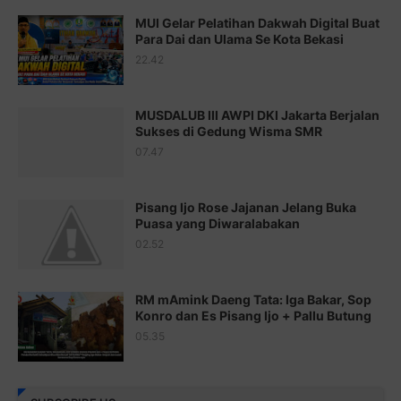
Juz 16 ⇨
http://j.mp/2b8SegG
MUI Gelar Pelatihan Dakwah Digital Buat
Para Dai dan Ulama Se Kota Bekasi
Juz 17 ⇨
http://j.mp/2brHsFz
22.42
Juz 18 ⇨
http://j.mp/2b8SCfc
Juz 19 ⇨
http://j.mp/2bFSq95
MUSDALUB III AWPI DKI Jakarta Berjalan
Sukses di Gedung Wisma SMR
Juz 20 ⇨
http://j.mp/2brI1zc
07.47
Juz 21 ⇨
http://j.mp/2b8VcBO
Pisang Ijo Rose Jajanan Jelang Buka
Juz 22 ⇨
http://j.mp/2bFRxNP
Puasa yang Diwaralabakan
Juz 23 ⇨
http://j.mp/2brItxm
02.52
Juz 24 ⇨
http://j.mp/2brHKw5
RM mAmink Daeng Tata: Iga Bakar, Sop
Juz 25 ⇨
http://j.mp/2brImlf
Konro dan Es Pisang Ijo + Pallu Butung
05.35
Juz 26 ⇨
http://j.mp/2bFRHF2
Juz 27 ⇨
http://j.mp/2bFRXno