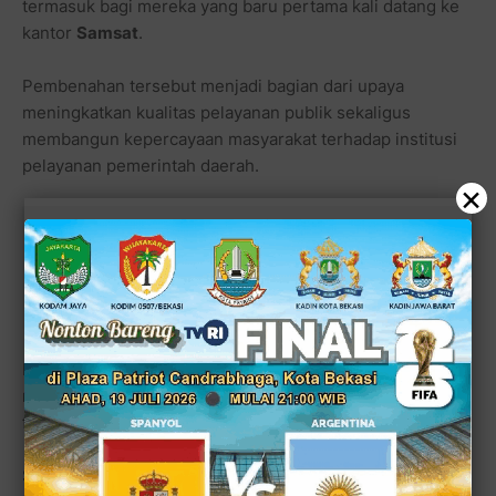
termasuk bagi mereka yang baru pertama kali datang ke
kantor
Samsat
.
Pembenahan tersebut menjadi bagian dari upaya
meningkatkan kualitas pelayanan publik sekaligus
membangun kepercayaan masyarakat terhadap institusi
pelayanan pemerintah daerah.
×
Pelayanan makin cepat, alur makin jelas, warga
Tambun sampai Cikarang mulai bilang: “Lho,
sekarang segampang ini?”
Penataan ruang pelayanan, sistem antrean yang lebih
rapi, serta dukungan petugas yang responsif menjadi
faktor yang ikut mempercepat proses administrasi.
Selain melakukan pembenahan di kantor utama Cikarang,