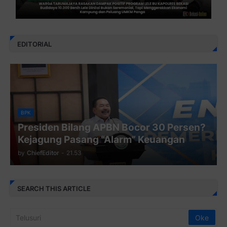
EDITORIAL
BPK
Presiden Bilang APBN Bocor 30 Persen?
Kejagung Pasang “Alarm” Keuangan
by
ChiefEditor
-
21.53
SEARCH THIS ARTICLE