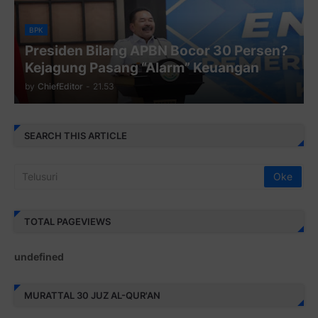
BPK
Presiden Bilang APBN Bocor 30 Persen?
Kejagung Pasang “Alarm” Keuangan
by
ChiefEditor
-
21.53
SEARCH THIS ARTICLE
TOTAL PAGEVIEWS
u
n
d
e
f
i
n
e
d
MURATTAL 30 JUZ AL-QUR'AN