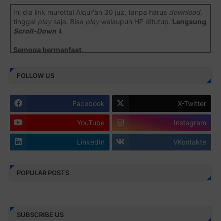
Ini dia link murottal Alqur'an 30 juz, tanpa harus
download
,
tinggal
play
saja. Bisa
play
walaupun HP ditutup.
Langsung
Scroll-Down
⬇️
Semoga bermanfaat
.
Juz 1 ⇨
http://j.mp/2b8SiNO
FOLLOW US
Juz 2 ⇨
http://j.mp/2b8RJmQ
Facebook
X-Twitter
Juz 3 ⇨
http://j.mp/2bFSrtF
YouTube
Instagram
Juz 4 ⇨
http://j.mp/2b8SXi3
LinkedIn
VKontakte
Juz 5 ⇨
http://j.mp/2b8RZm3
Juz 6 ⇨
http://j.mp/28MBohs
POPULAR POSTS
Juz 7 ⇨
http://j.mp/2bFRIZC
Juz 8 ⇨
http://j.mp/2bufF7o
SUBSCRIBE US
Juz 9 ⇨
http://j.mp/2byr1bu