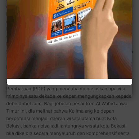
dengan Kalimalang yang terbentang mulai dari Cawang
hingga Cikarang. Sebagian besar alur Kalimalang ini
memang terletak di wilayah Bekasi dan Jakarta Timur.
Potensi wisata air yang ada di atasnya belum tergali
secari optimal oleh pemda setempat. Ironisnya, pemda
DKI Jakarta malah membuat BKT (Banjir Kanal Timur)
yang salah satu tujuan akhirnya adalah penyediaan sarana
transportasi air di samping tujuan utamanya,
penanggulangan banjir.
Adalah Daeng Syahrir AS, Ketua DPC Partai Demokrasi
Pembaruan (PDP) yang mencoba menjelaskan apa visi
mimpinya satu dekade ke depan mengungkapkan kepada
dobeldobel.com. Bagi jebolan pesantren Al Wahid Jawa
Timur ini, dia melihat bahwa Kalimalang ke depan
berpotensi menjadi daerah wisata utama buat Kota
Bekasi, bahkan bisa jadi jantungnya wisata kota Bekasi
bila dikelola secara menyeluruh dan komprehensif serta