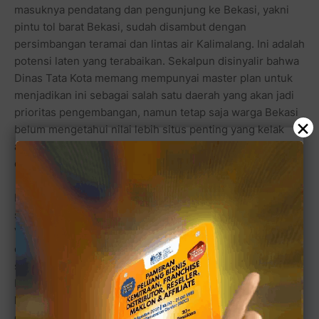
masuknya pendatang dan pengunjung ke Bekasi, yakni
pintu tol barat Bekasi, sudah disambut dengan
persimbangan teramai dan lintas air Kalimalang. Ini adalah
potensi laten yang terabaikan. Sekalpun disinyalir bahwa
Dinas Tata Kota memang mempunyai master plan untuk
menjadikan ini sebagai salah satu daerah yang akan jadi
prioritas pengembangan, namun tetap saja warga Bekasi
×
belum mengetahui nilai lebih situs penting yang kelak
akan jadi jantungnya Kota Bekasi beberapa dekade ke
depan.
Kalau kita melihat Pintu Keluar Gerbang Tol Bekasi Barat,
saya jadi teringat negara Kincir Angin, Belanda dan
Vienna. Dua daerah yang mempunyai kawasan air
dominan ini pemerintahannya bisa menjadikan wilayah itu
sebagai tempat wisata yang eksotik dan legendaris.
Hampir semua turis manca negara bila ingin berkunjung
ke Eropa pasti tak akan luput memilih kota-kota itu
dengan wisata airnya. Demikian halnya Kota Bekasi