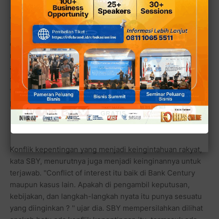
Terkait skandal Bank Century ini, SBY mengatakan
sebagai Presiden sikapnya jelas dan terang. ''Yaitu agar
dibikin terang, yang disebut kasus bank century itu. Agar
rakyat mendapatkan kejelasan sejati. Bikin terang. Apa
adanya. Sambil saya mengingatkan pada bulan itu
sesungguhnnya September - Desember 2008, dunia
teramsuk negara kita berada dalam situasi krisis
perekonomian,'' ujar dia.
Konflik kepentingan yang menjadi keingintahuan rakyat,
kata SBY, menurutnya juga menjadi keinginannya untuk
terjawab. ''Conflict of interest itu baik di Bank Century
maupun kasus lain. Apakah di pengambil keputusan,
kebijakan, dan langkah-langkah nyata itu punya sesuatu
yang diinginkan ? '' ujar dia. SBY mempersilahkan dilihat