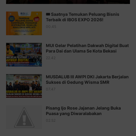
Juz 13 ⇨
http://j.mp/2bFTiKQ
🎟️ Saatnya Temukan Peluang Bisnis
Juz 14 ⇨
http://j.mp/2b8SUTA
Terbaik di IBOS EXPO 2026!
00.45
Juz 15 ⇨
http://j.mp/2bFRQIM
Juz 16 ⇨
http://j.mp/2b8SegG
MUI Gelar Pelatihan Dakwah Digital Buat
Para Dai dan Ulama Se Kota Bekasi
Juz 17 ⇨
http://j.mp/2brHsFz
22.42
Juz 18 ⇨
http://j.mp/2b8SCfc
Juz 19 ⇨
http://j.mp/2bFSq95
MUSDALUB III AWPI DKI Jakarta Berjalan
Sukses di Gedung Wisma SMR
Juz 20 ⇨
http://j.mp/2brI1zc
07.47
Juz 21 ⇨
http://j.mp/2b8VcBO
Pisang Ijo Rose Jajanan Jelang Buka
Juz 22 ⇨
http://j.mp/2bFRxNP
Puasa yang Diwaralabakan
Juz 23 ⇨
http://j.mp/2brItxm
02.52
Juz 24 ⇨
http://j.mp/2brHKw5