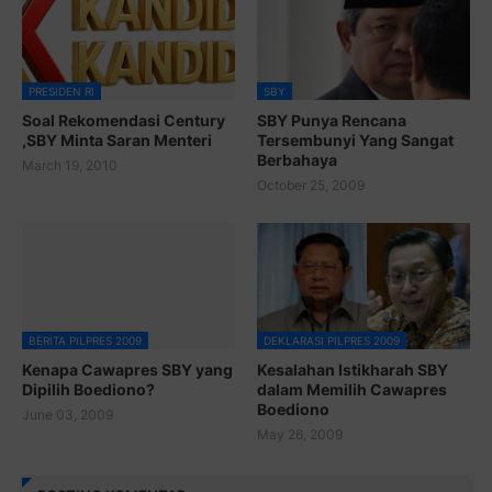
PRESIDEN RI
SBY
Soal Rekomendasi Century
SBY Punya Rencana
,SBY Minta Saran Menteri
Tersembunyi Yang Sangat
Berbahaya
March 19, 2010
October 25, 2009
BERITA PILPRES 2009
DEKLARASI PILPRES 2009
Kenapa Cawapres SBY yang
Kesalahan Istikharah SBY
Dipilih Boediono?
dalam Memilih Cawapres
Boediono
June 03, 2009
May 26, 2009