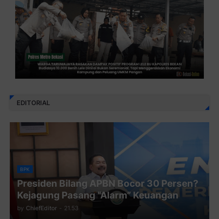
EDITORIAL
BPK
Presiden Bilang APBN Bocor 30 Persen?
Kejagung Pasang “Alarm” Keuangan
by
ChiefEditor
-
21.53