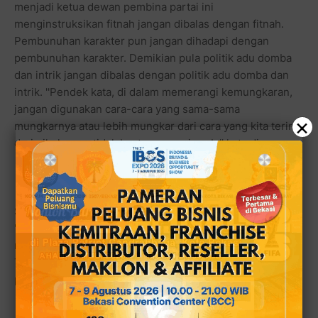
menjadi ketua dewan pembina partai ini
menginstruksikan fitnah jangan dibalas dengan fitnah.
Pembunuhan karakter pun jangan dihadapi dengan
pembunuhan karakter. Demikian pula politik adu domba
dan intrik jangan dibalas dengan politik adu domba dan
intrik. ''Pendek kata, di dalam memerangi kemungkaran,
jangan digunakan cara-cara yang sama-sama
×
mungkarnya atau lebih mungkar dari cara yang kita terima
dari pihak yang tidak bertanggung jawab,'' kata dia.
SBY mengatakan negara kita adalah negara hukum.
''Karena itu mari kita menempuh cara yang tersedia dalam
ruang hukum, untuk mendapatkan keadilan yang sejati.
Tentu pula kita juga menggunakan cara lain yang tetap
positif dan memdidik. Mari kita jauhi kekerasan,'' ujar dia.