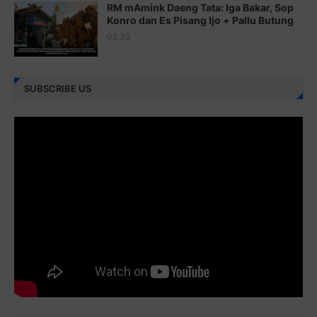
RM mAmink Daeng Tata: Iga Bakar, Sop
Juz 25 ⇨
http://j.mp/2brImlf
Konro dan Es Pisang Ijo + Pallu Butung
05.35
Juz 26 ⇨
http://j.mp/2bFRHF2
Juz 27 ⇨
http://j.mp/2bFRXno
SUBSCRIBE US
Juz 28 ⇨
http://j.mp/2brI3ai
Juz 29 ⇨
http://j.mp/2bFRyBF
Juz 30 ⇨
http://j.mp/2bFREcc
Monggo disebarluaskan. Mudah-mudahan menjadi ladang
amal jariyah bagi kita semua.
Berbagi kebaikan meskipun sedikit, semoga bermanfaat,
aamiin...