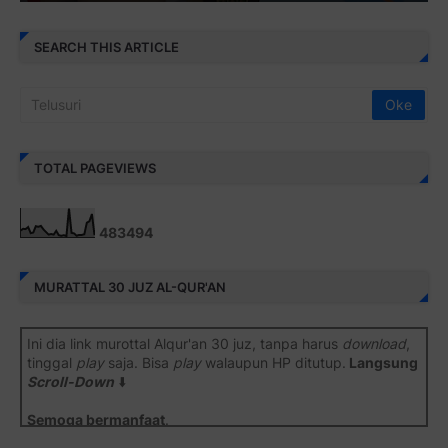
SEARCH THIS ARTICLE
TOTAL PAGEVIEWS
4
8
3
4
9
4
MURATTAL 30 JUZ AL-QUR'AN
Ini dia link murottal Alqur'an 30 juz, tanpa harus
download
,
tinggal
play
saja. Bisa
play
walaupun HP ditutup.
Langsung
Scroll-Down
⬇️
Semoga bermanfaat
.