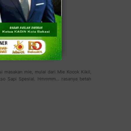
masakan mie, mulai dari Mie Kocok Kikil,
kso Sapi Spesial. Hmmmm... rasanya betah