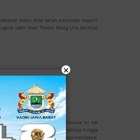
merasakan menu khas tanah pasundan seperti
gerai yakni Nasi Timbel Mang Uha ala khas
×
lidah kebanyakan orang Indonesia ini tak
.000,- kita sudah bisa menikmatinya hingga
u goreng spesial maka kita hanya membayar