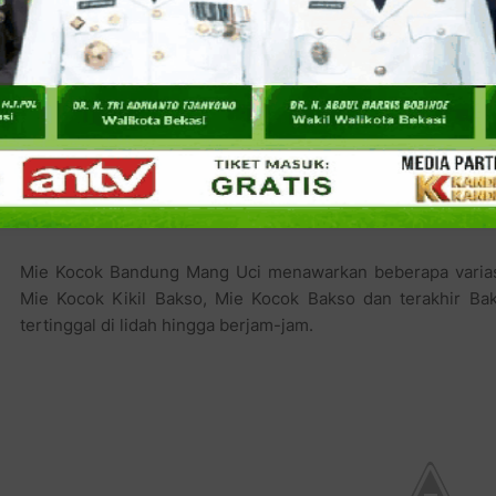
Mie Kocok Bandung Mang Uci menawarkan beberapa variasi 
Mie Kocok Kikil Bakso, Mie Kocok Bakso dan terakhir Ba
tertinggal di lidah hingga berjam-jam.