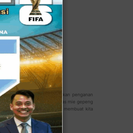
ahyangan itu? Apalagi kalau bukan penganan
UCI. Rasanya hmmmm, lezat khas mie gepeng
n bakso yang lumayan kenyal membuat kita
ap kuah yang ada.