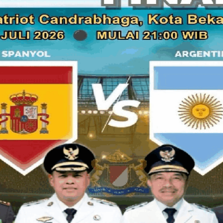
Rp.8.000,- saja. Tertarik untuk mencobanya?
Terus jajanan apalagi yang paling khas di tanah bumi par
yang terbuat dari mie, yakni Mie Kocok Bandung ala Mang 
atau bulat yang besar dengan taburan kacang goreng da
berdecak-decak dan lidah tak mau berhenti menyeruput seti