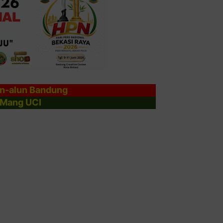
n-alun Bandung
Mang UCI