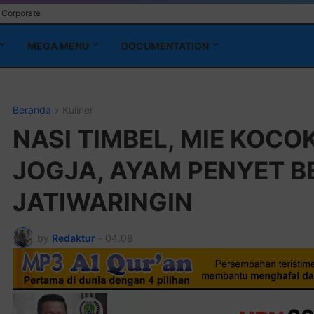
Corporate
MEGA MENU
DOCUMENTATION
Beranda
Kuliner
NASI TIMBEL, MIE KOCO
JOGJA, AYAM PENYET B
JATIWARINGIN
by
Redaktur
-
04.08