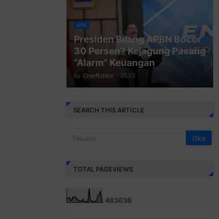
BPK
Presiden Bilang APBN Bocor
30 Persen? Kejagung Pasang
“Alarm” Keuangan
by
ChiefEditor
-
21.53
SEARCH THIS ARTICLE
TOTAL PAGEVIEWS
4
8
3
6
3
6