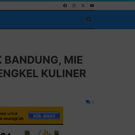
Pasang Ikla
K BANDUNG, MIE
ENGKEL KULINER
0