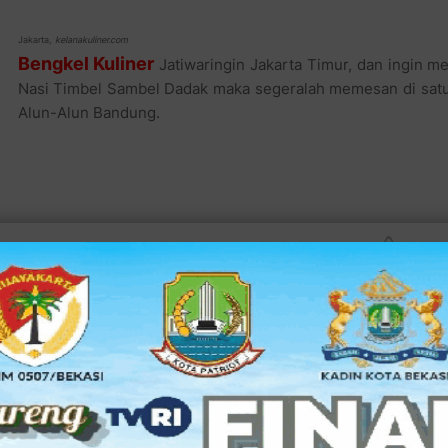
Jakarta,
kelanakuliner.com
Bengkel Kuliner
Jatiwaringin Jakarta Timur, dan ingin 
Nasi Timbel Sambel Dadak maka segeralah memesan di satu 
Alun-Alun Bandung.
Menikmati masakan tanah pasundan yang semakin akrab di 
perlu merogoh kocek dalam-dalam cukup dengan harga Rp.18
kenyang. Bila ingin menambah menu seperti tempe dan tah