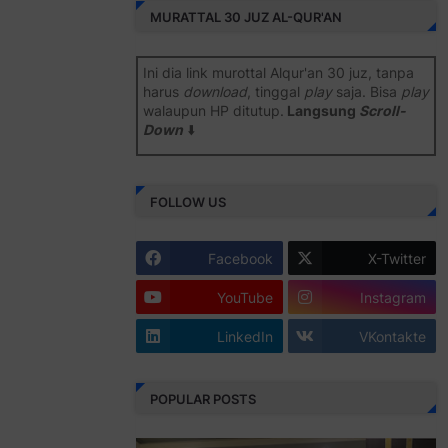
MURATTAL 30 JUZ AL-QUR'AN
Ini dia link murottal Alqur'an 30 juz, tanpa
harus
download
, tinggal
play
saja. Bisa
play
walaupun HP ditutup.
Langsung
Scroll-
Down
⬇️
Semoga bermanfaat
.
FOLLOW US
Juz 1 ⇨
http://j.mp/2b8SiNO
Juz 2 ⇨
http://j.mp/2b8RJmQ
Facebook
X-Twitter
Juz 3 ⇨
http://j.mp/2bFSrtF
YouTube
Instagram
Juz 4 ⇨
http://j.mp/2b8SXi3
LinkedIn
VKontakte
Juz 5 ⇨
http://j.mp/2b8RZm3
Juz 6 ⇨
http://j.mp/28MBohs
POPULAR POSTS
Juz 7 ⇨
http://j.mp/2bFRIZC