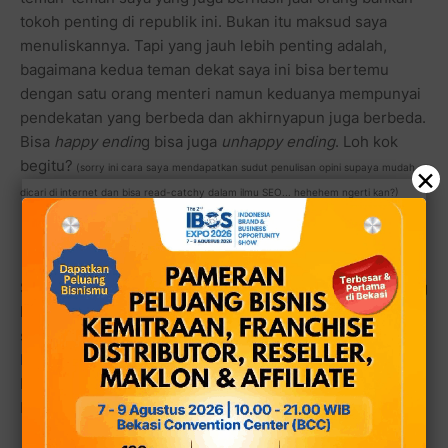
tokoh penting di republik ini. Bukan itu maksud saya
menuliskannya. Tapi yang jauh lebih penting adalah,
bagaimana kedua teman dekat saya ini bisa bertemu
dengan satu orang menteri namun keduanya mempunyai
pendekatan yang berbeda dan akhirnyapun juga berbeda.
Bisa
happy endin
g bisa juga
unhappy ending
. Loh kok
begitu?
×
(sorry ini cara saya mendapatkan sudut penulisan opini supaya mudah
dicari di internet dan bisa read-catchy dalam ilmu SEO... hehehem ngerti kan?)
Sudahlah, tak usah banyak berpusing-pusing dan panjang
kata. Kedua teman dekat saya (maaf sudah bisa disebut
sahabat kali ya? Apa justru belum?) ini adalah
Mochtar
Mohamad
dan
Rangga Umara
yang kebetulan keduanya
bertemu dan berfoto bersama dengan Menteri Negara
Koperasi dan UKM, Syarifuddin Hasan.