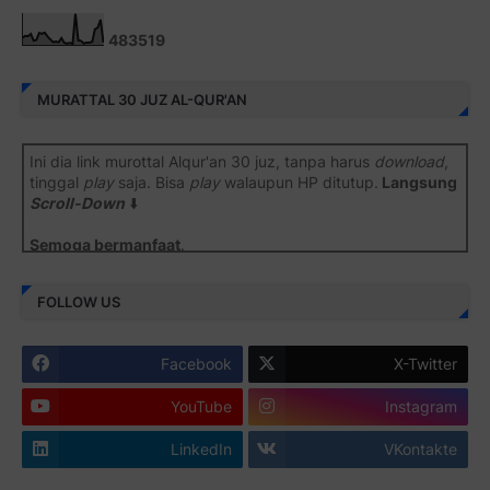
4
8
3
5
1
9
MURATTAL 30 JUZ AL-QUR'AN
Ini dia link murottal Alqur'an 30 juz, tanpa harus
download
,
tinggal
play
saja. Bisa
play
walaupun HP ditutup.
Langsung
Scroll-Down
⬇️
Semoga bermanfaat
.
Juz 1 ⇨
http://j.mp/2b8SiNO
FOLLOW US
Juz 2 ⇨
http://j.mp/2b8RJmQ
Facebook
X-Twitter
Juz 3 ⇨
http://j.mp/2bFSrtF
YouTube
Instagram
Juz 4 ⇨
http://j.mp/2b8SXi3
LinkedIn
VKontakte
Juz 5 ⇨
http://j.mp/2b8RZm3