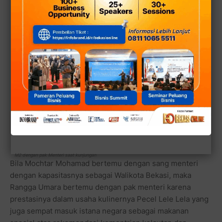
M2 dengan pak Menteri saat kunjungan
Bila Mochtar Mohamad bertemu dengan sang menteri
dengan kapasitasnya sebagai Walikota Bekasi, maka
Rangga Umara bertemu dengan pak menteri karena
prestasinya dalam usaha kulinernya Pecel Lele Lela yang
juga sempat masuk istana negara sebagai makanan