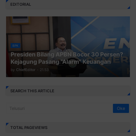
EDITORIAL
BPK
Presiden Bilang APBN Bocor 30 Persen?
Kejagung Pasang “Alarm” Keuangan
by
ChiefEditor
-
21.53
SEARCH THIS ARTICLE
TOTAL PAGEVIEWS