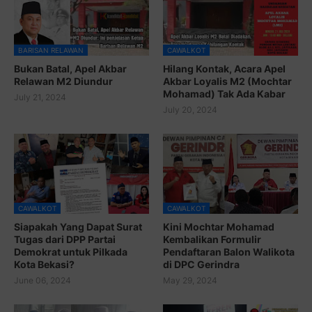
BARISAN RELAWAN
CAWALKOT
Bukan Batal, Apel Akbar
Hilang Kontak, Acara Apel
Relawan M2 Diundur
Akbar Loyalis M2 (Mochtar
Mohamad) Tak Ada Kabar
July 21, 2024
July 20, 2024
CAWALKOT
CAWALKOT
Siapakah Yang Dapat Surat
Kini Mochtar Mohamad
Tugas dari DPP Partai
Kembalikan Formulir
Demokrat untuk Pilkada
Pendaftaran Balon Walikota
Kota Bekasi?
di DPC Gerindra
June 06, 2024
May 29, 2024