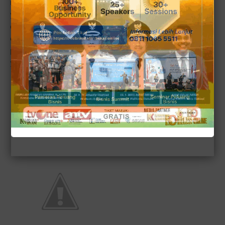
mantan pejabat di jaman Bung Karno. Mantan Pejabat
yang sudah sepuh itu meninggalkan banyak anak cucu
dan tentunya harta kekayaan yang tidak sedikit. Namun
dari sekian banyak harta bergeraknya ada beberapa yang
punya nilai cerita dan sejarah sangat tinggi. Nah inilah
yang jadi sumber mala petaka bagi keluarganya.