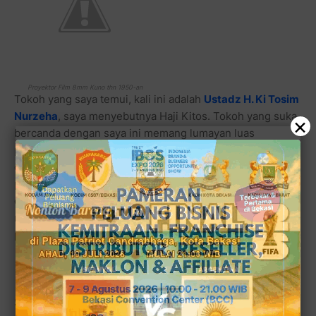
Proyektor Film 8mm Kuno thn 1950-an
Tokoh yang saya temui, kali ini adalah
Ustadz H. Ki Tosim
Nurzeha
, saya menyebutnya Haji Kitos. Tokoh yang suka
×
bercanda dengan saya ini memang lumayan luas
pergaulannya. Mulai dari orang biasa (yang masih mau
disebut rakyat jelata) hingga pejabat tinggi (yang sudah
pasti gak mau disebut rakyat biasa, tapi masih percaya
dengan paranormal, hehehehe....), sering berkunjung ke
rumahnya apabila dirinya tak melakukan gebyar
pengobatan ke daerah-daerah.
Sang Ustadz rupanya bertemu dengan satu keluarga