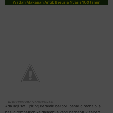
Wadah Makanan Antik Berusia Nyaris 100 tahun
Wadah keramik untuk nasi/makanan/sayur
Ada lagi satu piring keramik berpori besar dimana bila
nasi ditempatkan ke dalamnya yang berbentuk seperti