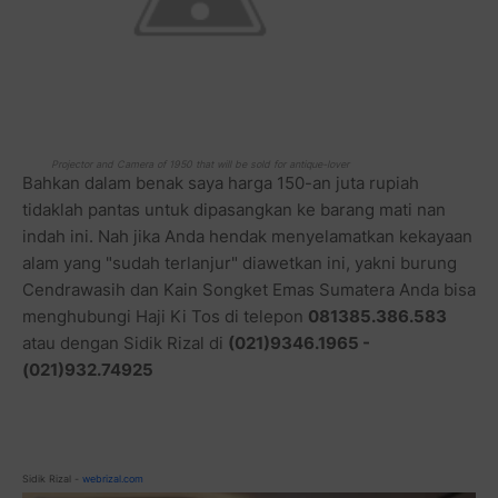
Projector and Camera of 1950 that will be sold for antique-lover
Bahkan dalam benak saya harga 150-an juta rupiah
tidaklah pantas untuk dipasangkan ke barang mati nan
indah ini. Nah jika Anda hendak menyelamatkan kekayaan
alam yang "sudah terlanjur" diawetkan ini, yakni burung
Cendrawasih dan Kain Songket Emas Sumatera Anda bisa
menghubungi Haji Ki Tos di telepon
081385.386.583
atau dengan Sidik Rizal di
(021)9346.1965 -
(021)932.74925
Sidik Rizal -
webrizal.com