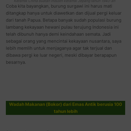
Keramik China buatan industri keramik Jepang tahun 1940-an
Coba kita bayangkan, burung surgawi ini harus mati
ditangkap hanya untuk diawetkan dan dijual pergi keluar
dari tanah Papua. Betapa banyak sudah populasi burung
lambang kekayaan hewani pulau terujung Indonesia ini
telah dibunuh hanya demi keindahaan semata. Jadi
sebagai orang yang mencintai kekayaan nusantara, saya
lebih memlih untuk menjaganya agar tak terjual dan
dibawa pergi ke luar negeri, meski dibayar berapapun
besarnya.
Wadah Makanan (Bokor) dari Emas Antik berusia 100
tahun lebih