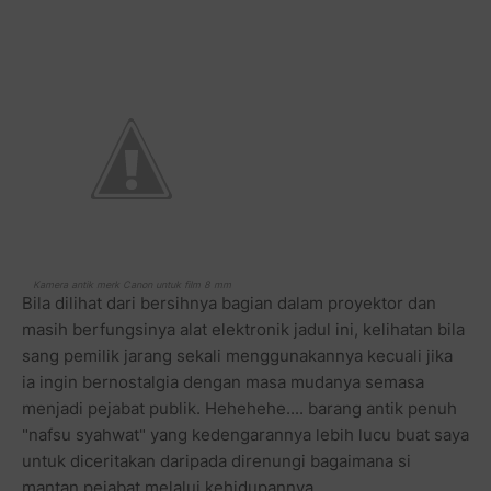
Kamera antik merk Canon untuk film 8 mm
Bila dilihat dari bersihnya bagian dalam proyektor dan
masih berfungsinya alat elektronik jadul ini, kelihatan bila
sang pemilik jarang sekali menggunakannya kecuali jika
ia ingin bernostalgia dengan masa mudanya semasa
menjadi pejabat publik. Hehehehe.... barang antik penuh
"nafsu syahwat" yang kedengarannya lebih lucu buat saya
untuk diceritakan daripada direnungi bagaimana si
mantan pejabat melalui kehidupannya.