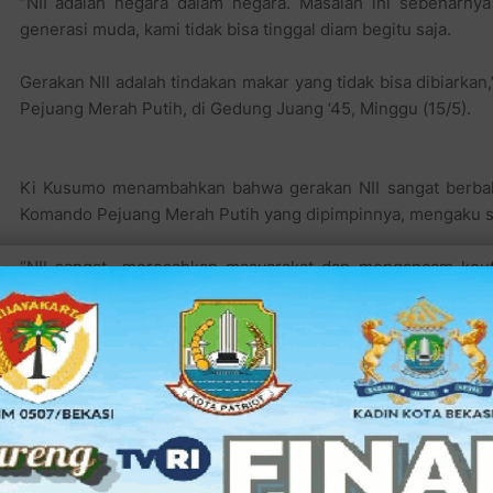
“NII adalah negara dalam negara. Masalah ini sebenarny
generasi muda, kami tidak bisa tinggal diam begitu saja.
Gerakan NII adalah tindakan makar yang tidak bisa dibiarka
Pejuang Merah Putih, di Gedung Juang ‘45, Minggu (15/5).
Ki Kusumo menambahkan bahwa gerakan NII sangat berbahay
Komando Pejuang Merah Putih yang dipimpinnya, mengaku 
“NII sangat meresahkan masyarakat dan mengancam keut
yang sudah kokoh dan harmonis.
Sesuai visi dan misi Komando Pejuang Merah Putih, kami ak
darah penghabisan, Itu artinya, kami siap memerangi NII,” 
Komando Pejuang Merah Putih sendiri, sebagai organisasi y
Markas Daerah yang tersebar di 33 Propinsi, dengan 4 pen
KH Azhari Aziz dan Habib Ali Shihab SH.