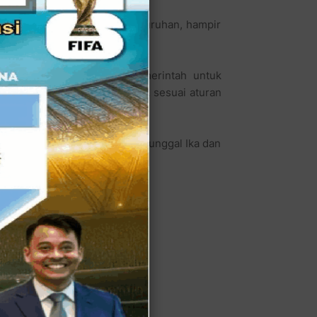
ngga ke ranting, Secara keseluruhan, hampir
 Putih telah mendesak pemerintah untuk
etegasan, kami siap bertindak sesuai aturan
ncasila, UUD 1945, Bhineka Tunggal Ika dan