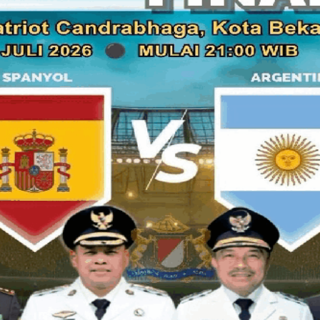
“Anggota kami tersebar di 33 propinsi yang terstruktur hi
mencapai 30 juta orang,” ujar Ki Kusumo lagi.
Salah satu bentuk komitmennya, Komando Pejuang Merah
sesegera mungkin menyelesaikan masalh NII. “Jika tak ada k
main organisasi.
Tentunya, langkah yang kami tempuh tetap berdasar pada Pa
NKRI harga mati,” pungkas Ki Kusumo.