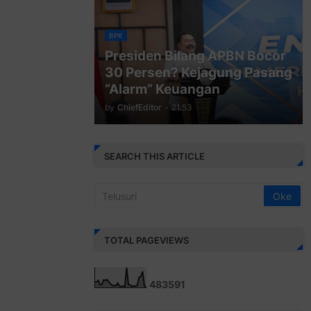
BPK
Presiden Bilang APBN Bocor
30 Persen? Kejagung Pasang
“Alarm” Keuangan
by
ChiefEditor
-
21.53
SEARCH THIS ARTICLE
TOTAL PAGEVIEWS
4
8
3
5
9
1