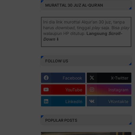
MURATTAL 30 JUZ AL-QUR'AN
Ini dia link murottal Alqur'an 30 juz, tanpa
harus
download
, tinggal
play
saja. Bisa
play
walaupun HP ditutup.
Langsung
Scroll-
Down
⬇️
Semoga bermanfaat
.
FOLLOW US
Juz 1 ⇨
http://j.mp/2b8SiNO
Juz 2 ⇨
http://j.mp/2b8RJmQ
Facebook
X-Twitter
Juz 3 ⇨
http://j.mp/2bFSrtF
YouTube
Instagram
Juz 4 ⇨
http://j.mp/2b8SXi3
LinkedIn
VKontakte
Juz 5 ⇨
http://j.mp/2b8RZm3
Juz 6 ⇨
http://j.mp/28MBohs
POPULAR POSTS
Juz 7 ⇨
http://j.mp/2bFRIZC