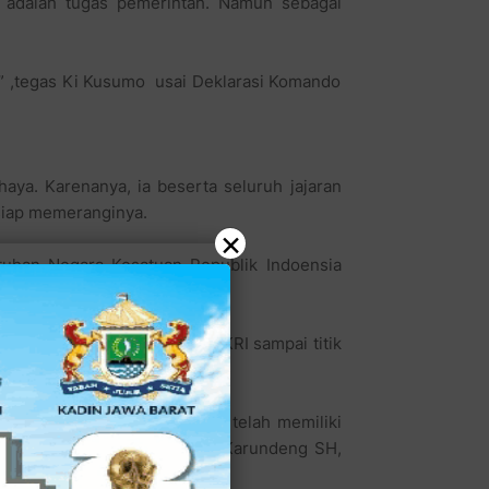
a adalah tugas pemerintah. Namun sebagai
n,” ,tegas Ki Kusumo usai Deklarasi Komando
a. Karenanya, ia beserta seluruh jajaran
siap memeranginya.
×
uhan Negara Kesatuan Republik Indoensia
an tetap menjaga keutuhan NKRI sampai titik
sambung Ki Kusumo.
ang independen, hingga kini telah memiliki
diri yaitu Ki Kusumo, Johan Karundeng SH,