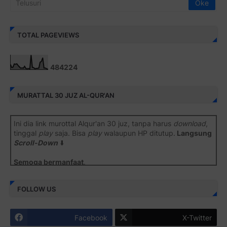
TOTAL PAGEVIEWS
4
8
4
2
2
4
MURATTAL 30 JUZ AL-QUR'AN
Ini dia link murottal Alqur'an 30 juz, tanpa harus
download
,
tinggal
play
saja. Bisa
play
walaupun HP ditutup.
Langsung
Scroll-Down
⬇️
Semoga bermanfaat
.
Juz 1 ⇨
http://j.mp/2b8SiNO
FOLLOW US
Juz 2 ⇨
http://j.mp/2b8RJmQ
Facebook
X-Twitter
Juz 3 ⇨
http://j.mp/2bFSrtF