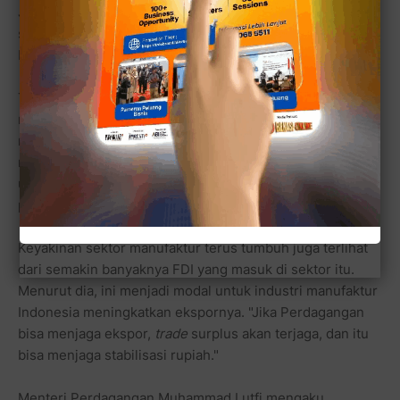
Januari. "Logikanya benar, tapi ternyata yang lebih
signifikan kontribusinya justru ekspor manufaktur," kata
Bambang.
Tingginya ekspor manufaktur disebabkan nilai tukar
rupiah yang terdepresiasi sehingga daya saingnya
membaik. Bambang meminta Kementerian Perdagangan
memastikan kekuatan ekspor manufaktur tetap berjalan
untuk menutup pengurangan pendapatan akibat
pelarangan ekspor mineral.
Keyakinan sektor manufaktur terus tumbuh juga terlihat
dari semakin banyaknya FDI yang masuk di sektor itu.
Menurut dia, ini menjadi modal untuk industri manufaktur
Indonesia meningkatkan ekspornya. "Jika Perdagangan
bisa menjaga ekspor,
trade
surplus akan terjaga, dan itu
bisa menjaga stabilisasi rupiah."
Menteri Perdagangan Muhammad Lutfi mengaku