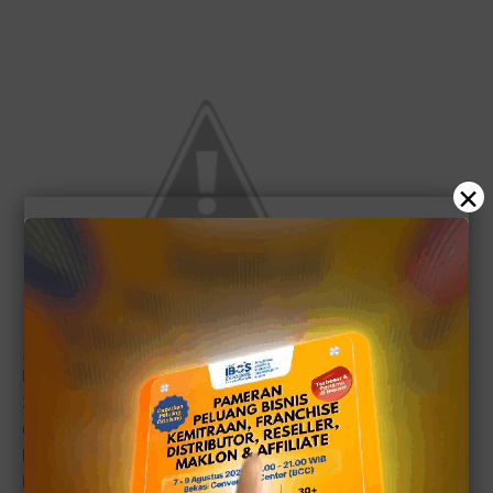
×
H.M. Pariyo Kartoutomo dgn latar belakang komoditi ekspor gunung batu zeolite
Berdasarkan catatan perdagangan pada kuartal terakhir
2013, banyak pihak mengira surplus yang terjadi
disebabkan pengusaha menggenjot ekspor mineral
karena adanya kebijakan Undang-Undang Mineral dan
Batu Bara yang melarang ekspor mineral mentah pada