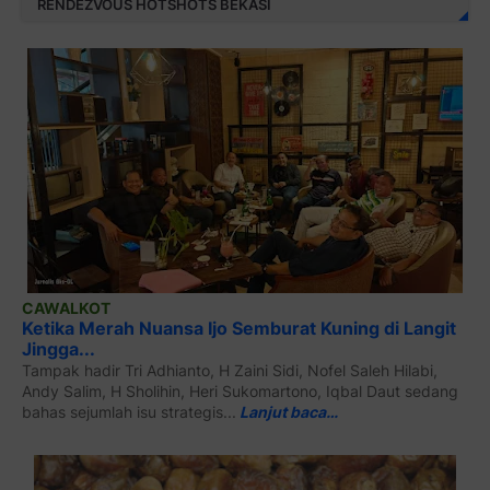
RENDEZVOUS HOTSHOTS BEKASI
CAWALKOT
Ketika Merah Nuansa Ijo Semburat Kuning di Langit
Jingga...
Tampak hadir Tri Adhianto, H Zaini Sidi, Nofel Saleh Hilabi,
Andy Salim, H Sholihin, Heri Sukomartono, Iqbal Daut sedang
bahas sejumlah isu strategis...
Lanjut baca…