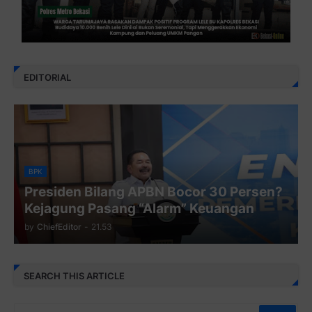
EDITORIAL
BPK
Presiden Bilang APBN Bocor 30 Persen?
Kejagung Pasang “Alarm” Keuangan
by
ChiefEditor
-
21.53
SEARCH THIS ARTICLE