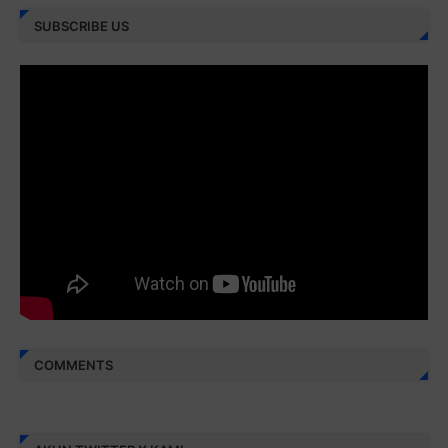
Juz 27 ⇨
http://j.mp/2bFRXno
SUBSCRIBE US
Juz 28 ⇨
http://j.mp/2brI3ai
Juz 29 ⇨
http://j.mp/2bFRyBF
Juz 30 ⇨
http://j.mp/2bFREcc
Monggo disebarluaskan. Mudah-mudahan menjadi ladang
amal jariyah bagi kita semua.
Berbagi kebaikan meskipun sedikit, semoga bermanfaat,
aamiin...
COMMENTS