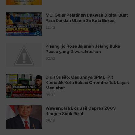
Juz 16 ⇨
http://j.mp/2b8SegG
MUI Gelar Pelatihan Dakwah Digital Buat
Para Dai dan Ulama Se Kota Bekasi
Juz 17 ⇨
http://j.mp/2brHsFz
22.42
Juz 18 ⇨
http://j.mp/2b8SCfc
Juz 19 ⇨
http://j.mp/2bFSq95
Pisang Ijo Rose Jajanan Jelang Buka
Puasa yang Diwaralabakan
Juz 20 ⇨
http://j.mp/2brI1zc
02.52
Juz 21 ⇨
http://j.mp/2b8VcBO
Didit Susilo: Gaduhnya SPMB, Plt
Juz 22 ⇨
http://j.mp/2bFRxNP
Kadisdik Kota Bekasi Chondro Tak Layak
Menjabat
Juz 23 ⇨
http://j.mp/2brItxm
09.33
Juz 24 ⇨
http://j.mp/2brHKw5
Wawancara Ekslusif Capres 2009
Juz 25 ⇨
http://j.mp/2brImlf
dengan Sidik Rizal
06.16
Juz 26 ⇨
http://j.mp/2bFRHF2