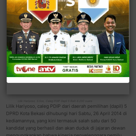
Lilik Hariyoso, S.Sos, Caleg PDIP Dapil 5 Raih 6.230 suara
Lilik Hariyoso, caleg PDIP dari daerah pemilihan (dapil) 5
DPRD Kota Bekasi dihubungi hari Sabtu, 26 April 2014 di
kediamannya, yang kini termasuk salah satu dari 50
kandidat yang berhasil dan akan duduk di jajaran dewan
mengungkapkan bahwa kinerja penyelenggara pemilu