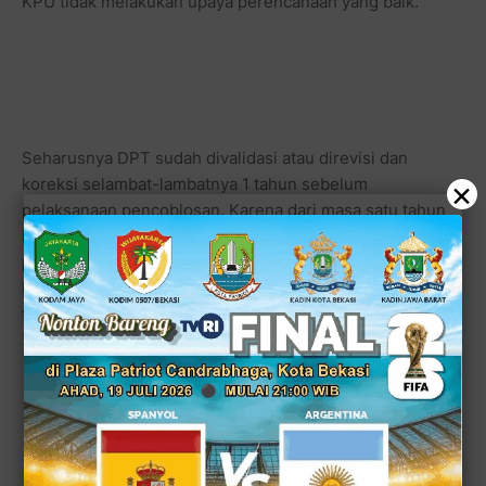
KPU tidak melakukan upaya perencanaan yang baik.
Seharusnya DPT sudah divalidasi atau direvisi dan
×
koreksi selambat-lambatnya 1 tahun sebelum
pelaksanaan pencoblosan. Karena dari masa satu tahun
itulah pihak pemerintah akan merencanakan
penganggaran untuk menggelontorkan dana kebutuhan
logistik yang jadi pekerjaan rumah KPU. Namun hal ini
tidak bisa direalisir oleh KPU.