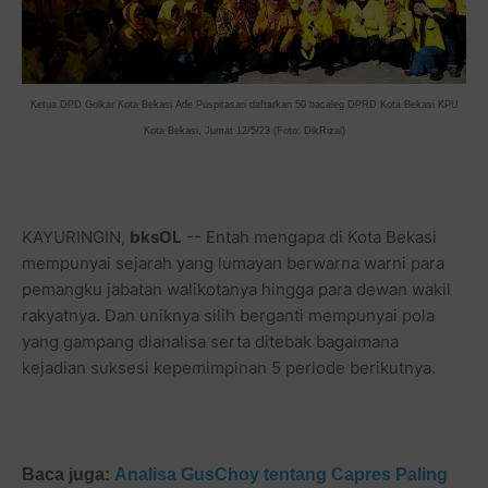
Ketua DPD Golkar Kota Bekasi Ade Puspitasari daftarkan 50 bacaleg DPRD Kota Bekasi KPU
Kota Bekasi, Jumat 12/5/23 (Foto: DikRizal)
KAYURINGIN,
bksOL
-- Entah mengapa di Kota Bekasi
mempunyai sejarah yang lumayan berwarna warni para
pemangku jabatan walikotanya hingga para dewan wakil
rakyatnya. Dan uniknya silih berganti mempunyai pola
yang gampang dianalisa serta ditebak bagaimana
kejadian suksesi kepemimpinan 5 periode berikutnya.
Baca juga:
Analisa GusChoy tentang Capres Paling