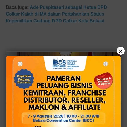
Baca juga:
Ade Puspitasari sebagai Ketua DPD
Golkar Kalah di MA dalam Pertahankan Status
Kepemilikan Gedung DPD Golkar Kota Bekasi
×
Ade Puspitasari berikan pesan kepada semua kader, fungsionaris dan bacaleg Golkar DPRD Kota
Bekasi di KPU Kota Bekasi. Jumat 12 Mei 2023 (Foto: DikRizal)