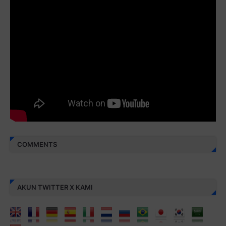
Juz 30 ⇨
http://j.mp/2bFREcc
Monggo disebarluaskan. Mudah-mudahan menjadi ladang
amal jariyah bagi kita semua.
Berbagi kebaikan meskipun sedikit, semoga bermanfaat,
aamiin...
COMMENTS
AKUN TWITTER X KAMI