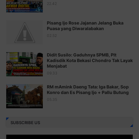
22.42
Juz 18 ⇨
http://j.mp/2b8SCfc
Juz 19 ⇨
http://j.mp/2bFSq95
Pisang Ijo Rose Jajanan Jelang Buka
Puasa yang Diwaralabakan
Juz 20 ⇨
http://j.mp/2brI1zc
02.52
Juz 21 ⇨
http://j.mp/2b8VcBO
Didit Susilo: Gaduhnya SPMB, Plt
Juz 22 ⇨
http://j.mp/2bFRxNP
Kadisdik Kota Bekasi Chondro Tak Layak
Menjabat
Juz 23 ⇨
http://j.mp/2brItxm
09.33
Juz 24 ⇨
http://j.mp/2brHKw5
RM mAmink Daeng Tata: Iga Bakar, Sop
Juz 25 ⇨
http://j.mp/2brImlf
Konro dan Es Pisang Ijo + Pallu Butung
05.35
Juz 26 ⇨
http://j.mp/2bFRHF2
Juz 27 ⇨
http://j.mp/2bFRXno
SUBSCRIBE US
Juz 28 ⇨
http://j.mp/2brI3ai
Juz 29 ⇨
http://j.mp/2bFRyBF