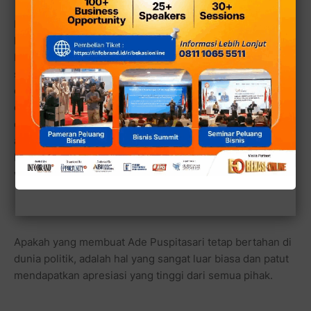
Penulis kenal dengan Bang Pepen, karena ketika masih
kampanye dengan safari Ramadhan dari masjid ke masjid,
Pepen pernah ke masjid Al Muhajirin Durenjaya dan kami
sempat berfoto. Lelaki yang tanggal lahirnya sama
dengan penulis, 3 Februari ini memang sudah akrab
dengan wartawan. Bahkan penulis pernah diundang
datang ke rumahnya di bilangan daerah Pekayon, untuk
acara syukuran setelah pelantikannya sebagai walikota
berpasangan dengan Ustadz Ahmad Syaikhu sebagai
wakil walikotanya.
Apakah yang membuat Ade Puspitasari tetap bertahan di
dunia politik, adalah hal yang sangat luar biasa dan patut
mendapatkan apresiasi yang tinggi dari semua pihak.