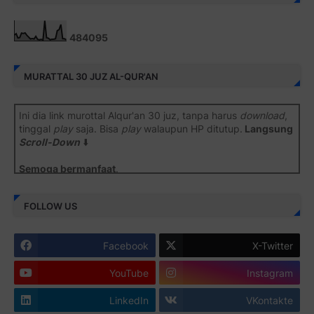
4
8
4
0
9
5
MURATTAL 30 JUZ AL-QUR'AN
Ini dia link murottal Alqur'an 30 juz, tanpa harus
download
,
tinggal
play
saja. Bisa
play
walaupun HP ditutup.
Langsung
Scroll-Down
⬇️
Semoga bermanfaat
.
Juz 1 ⇨
http://j.mp/2b8SiNO
FOLLOW US
Juz 2 ⇨
http://j.mp/2b8RJmQ
Facebook
X-Twitter
Juz 3 ⇨
http://j.mp/2bFSrtF
YouTube
Instagram
Juz 4 ⇨
http://j.mp/2b8SXi3
LinkedIn
VKontakte
Juz 5 ⇨
http://j.mp/2b8RZm3