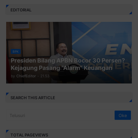
EDITORIAL
BPK
Presiden Bilang APBN Bocor 30 Persen?
Kejagung Pasang “Alarm” Keuangan
by
ChiefEditor
-
21.53
SEARCH THIS ARTICLE
TOTAL PAGEVIEWS