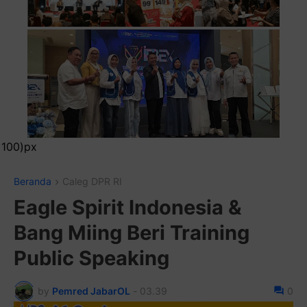
Pasang I
Beranda
Caleg DPR RI
Eagle Spirit Indonesia &
Bang Miing Beri Training
Public Speaking
by
Pemred JabarOL
-
03.39
0