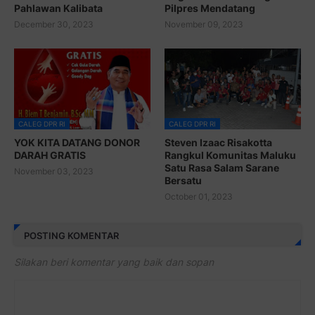
Pahlawan Kalibata
Pilpres Mendatang
December 30, 2023
November 09, 2023
CALEG DPR RI
CALEG DPR RI
YOK KITA DATANG DONOR
Steven Izaac Risakotta
DARAH GRATIS
Rangkul Komunitas Maluku
Satu Rasa Salam Sarane
November 03, 2023
Bersatu
October 01, 2023
POSTING KOMENTAR
Silakan beri komentar yang baik dan sopan