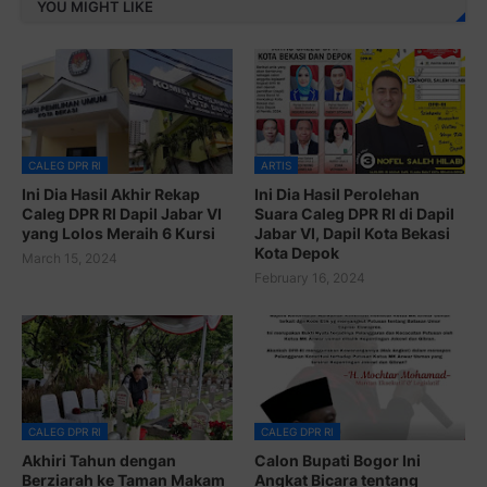
YOU MIGHT LIKE
CALEG DPR RI
ARTIS
Ini Dia Hasil Akhir Rekap
Ini Dia Hasil Perolehan
Caleg DPR RI Dapil Jabar VI
Suara Caleg DPR RI di Dapil
yang Lolos Meraih 6 Kursi
Jabar VI, Dapil Kota Bekasi
Kota Depok
March 15, 2024
February 16, 2024
CALEG DPR RI
CALEG DPR RI
Akhiri Tahun dengan
Calon Bupati Bogor Ini
Berziarah ke Taman Makam
Angkat Bicara tentang