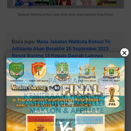
Tentukan Walikota pilihan yang Anda kenal untuk kebaikan Kota Bekasi
Baca juga:
Masa Jabatan Walikota Bekasi Tri
Adhianto Akan Berakhir 20 September 2023
×
Besok Bareng 15 Kepala Daerah Lainnya
Bersama komedian top yang juga mantan anggota
legislator DPR RI periode 2009-2014, Tb. Dedy Miing
Gumelar memberikan pelatihan praktis ilmu Public
Speaking kepada para progesional bisnis di Kota Bekasi
di Dapoer Bang Miing, Grand Galaxy City, Kamis petang, 7
September 2023.