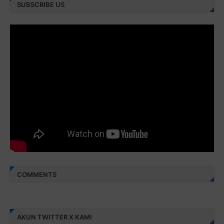
SUBSCRIBE US
Juz 28 ⇨
http://j.mp/2brI3ai
Juz 29 ⇨
http://j.mp/2bFRyBF
Juz 30 ⇨
http://j.mp/2bFREcc
Monggo disebarluaskan. Mudah-mudahan menjadi ladang
amal jariyah bagi kita semua.
Berbagi kebaikan meskipun sedikit, semoga bermanfaat,
aamiin...
COMMENTS
AKUN TWITTER X KAMI