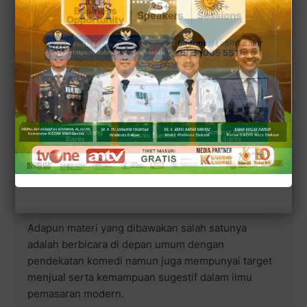
Baca juga:
Ini Dia 6 Orang Kandidat Calon Bupati
Bogor Yang Berpotensi Menang di Pilkda 2024
Adapun materi yang dibawakan salah satunya
adalah berbicara di depan umum dengan
pendekatan komedi namun juga mempunyai target
menjual serta kemampuan sugestif dalam ilmu
pemasaran modern.