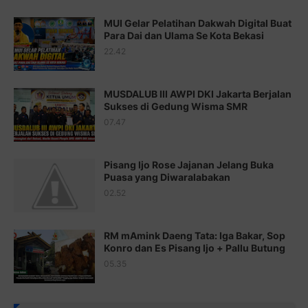
Juz 16 ⇨
http://j.mp/2b8SegG
MUI Gelar Pelatihan Dakwah Digital Buat
Para Dai dan Ulama Se Kota Bekasi
Juz 17 ⇨
http://j.mp/2brHsFz
22.42
Juz 18 ⇨
http://j.mp/2b8SCfc
Juz 19 ⇨
http://j.mp/2bFSq95
MUSDALUB III AWPI DKI Jakarta Berjalan
Sukses di Gedung Wisma SMR
Juz 20 ⇨
http://j.mp/2brI1zc
07.47
Juz 21 ⇨
http://j.mp/2b8VcBO
Pisang Ijo Rose Jajanan Jelang Buka
Juz 22 ⇨
http://j.mp/2bFRxNP
Puasa yang Diwaralabakan
Juz 23 ⇨
http://j.mp/2brItxm
02.52
Juz 24 ⇨
http://j.mp/2brHKw5
RM mAmink Daeng Tata: Iga Bakar, Sop
Juz 25 ⇨
http://j.mp/2brImlf
Konro dan Es Pisang Ijo + Pallu Butung
05.35
Juz 26 ⇨
http://j.mp/2bFRHF2
Juz 27 ⇨
http://j.mp/2bFRXno