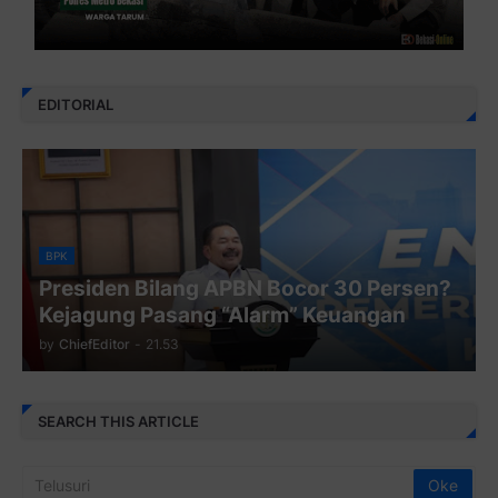
EDITORIAL
BPK
Presiden Bilang APBN Bocor 30 Persen?
Kejagung Pasang “Alarm” Keuangan
by
ChiefEditor
-
21.53
SEARCH THIS ARTICLE