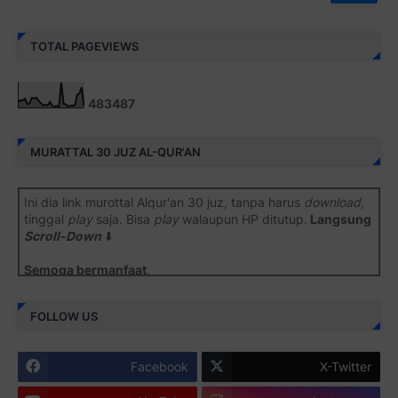
TOTAL PAGEVIEWS
4
8
3
4
8
7
MURATTAL 30 JUZ AL-QUR'AN
Ini dia link murottal Alqur'an 30 juz, tanpa harus
download
,
tinggal
play
saja. Bisa
play
walaupun HP ditutup.
Langsung
Scroll-Down
⬇️
Semoga bermanfaat
.
Juz 1 ⇨
http://j.mp/2b8SiNO
FOLLOW US
Juz 2 ⇨
http://j.mp/2b8RJmQ
Facebook
X-Twitter
Juz 3 ⇨
http://j.mp/2bFSrtF