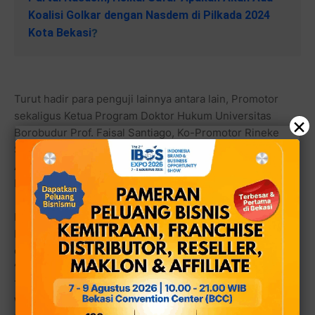
Koalisi Golkar dengan Nasdem di Pilkada 2024
Kota Bekasi
?
Turut hadir para penguji lainnya antara lain, Promotor
sekaligus Ketua Program Doktor Hukum Universitas
×
Borobudur Prof. Faisal Santiago, Ko-Promotor Rineke
Sara, penguji internal Prof. Rudi Bratamanggala dan
Ahmad Redi, serta penguji eksternal Prof. Zainal Arifin
Husein.
Ketua DPR RI ke-20 dan mantan Ketua Komisi III DPR RI
bidang Hukum, HAM, dan Keamanan ini menjelaskan,
disertasi Agus Sutarman membahas tentang
‘Perlindungan Hukum Terhadap Tenaga Medis dan
Tenaga Kesehatan Dalam Kejadian Luar Biasa Pada
Wabah Penyakit Menular di Indonesia’. Sangat relevan