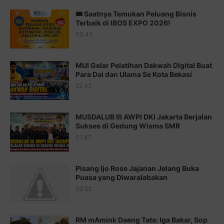
🎟️ Saatnya Temukan Peluang Bisnis
Juz 14 ⇨
http://j.mp/2b8SUTA
Terbaik di IBOS EXPO 2026!
00.45
Juz 15 ⇨
http://j.mp/2bFRQIM
Juz 16 ⇨
http://j.mp/2b8SegG
MUI Gelar Pelatihan Dakwah Digital Buat
Para Dai dan Ulama Se Kota Bekasi
Juz 17 ⇨
http://j.mp/2brHsFz
22.42
Juz 18 ⇨
http://j.mp/2b8SCfc
Juz 19 ⇨
http://j.mp/2bFSq95
MUSDALUB III AWPI DKI Jakarta Berjalan
Sukses di Gedung Wisma SMR
Juz 20 ⇨
http://j.mp/2brI1zc
07.47
Juz 21 ⇨
http://j.mp/2b8VcBO
Pisang Ijo Rose Jajanan Jelang Buka
Juz 22 ⇨
http://j.mp/2bFRxNP
Puasa yang Diwaralabakan
Juz 23 ⇨
http://j.mp/2brItxm
02.52
Juz 24 ⇨
http://j.mp/2brHKw5
RM mAmink Daeng Tata: Iga Bakar, Sop