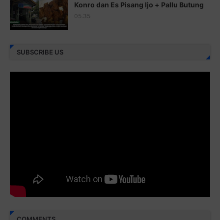
Juz 25 ⇨
http://j.mp/2brImlf
Konro dan Es Pisang Ijo + Pallu Butung
05.35
Juz 26 ⇨
http://j.mp/2bFRHF2
Juz 27 ⇨
http://j.mp/2bFRXno
SUBSCRIBE US
Juz 28 ⇨
http://j.mp/2brI3ai
Juz 29 ⇨
http://j.mp/2bFRyBF
Juz 30 ⇨
http://j.mp/2bFREcc
Monggo disebarluaskan. Mudah-mudahan menjadi ladang
amal jariyah bagi kita semua.
Berbagi kebaikan meskipun sedikit, semoga bermanfaat,
aamiin...
COMMENTS