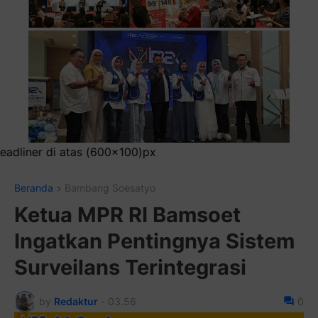
Pas
Beranda
Bambang Soesatyo
Ketua MPR RI Bamsoet
Ingatkan Pentingnya Sistem
Surveilans Terintegrasi
by
Redaktur
-
03.56
0