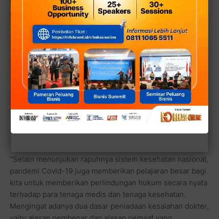
bagi Indonesia dalam menyiapkan sistem surveilans
terintegrasi.
Gubernur Ridwan Kamil Diganti,
Baca juga:
Sesumbar Jargon Jabar Juara Tinggal
Kenangan, kata Aleg PKS DPRD Prov Jabar,
Harusnya Jangan Sesumbar, Sejabar Aja Cukup
“Selain menunjukan rapuhnya sistem kesehatan nasional,
pandemi Covid-19 juga memberikan pelajaran besar bagi
kita untuk memberikan perlindungan hukum secara nyata
terhadap para tenaga medis dan tenaga kesehatan.
Mengingat adanya dua dasar peniadaan kesalahan dokter,
yaitu alasan pembenar dan alasan pemaaf yang