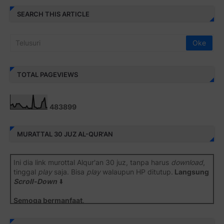
SEARCH THIS ARTICLE
TOTAL PAGEVIEWS
4
8
3
8
9
9
MURATTAL 30 JUZ AL-QUR'AN
Ini dia link murottal Alqur'an 30 juz, tanpa harus
download
,
tinggal
play
saja. Bisa
play
walaupun HP ditutup.
Langsung
Scroll-Down
⬇️
Semoga bermanfaat
.
Juz 1 ⇨
http://j.mp/2b8SiNO