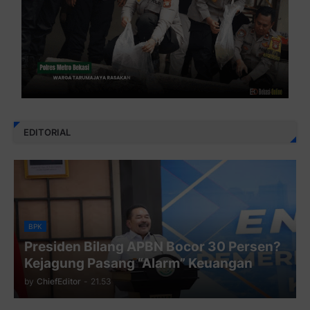
EDITORIAL
BPK
Presiden Bilang APBN Bocor 30 Persen?
Kejagung Pasang “Alarm” Keuangan
by
ChiefEditor
-
21.53