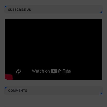
Juz 27 ⇨
http://j.mp/2bFRXno
SUBSCRIBE US
Juz 28 ⇨
http://j.mp/2brI3ai
Juz 29 ⇨
http://j.mp/2bFRyBF
Juz 30 ⇨
http://j.mp/2bFREcc
Monggo disebarluaskan. Mudah-mudahan menjadi ladang
amal jariyah bagi kita semua.
Berbagi kebaikan meskipun sedikit, semoga bermanfaat,
aamiin...
COMMENTS