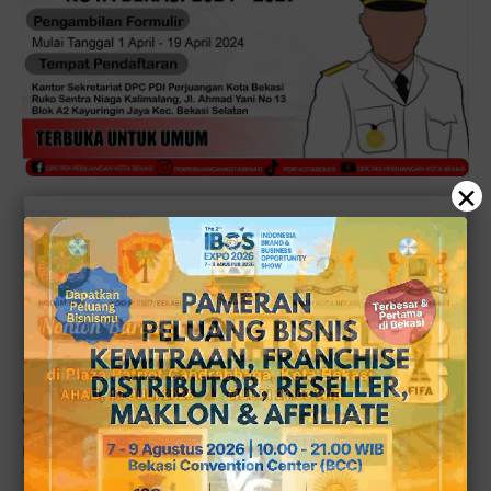
×
Baca juga:
Warga & Tokoh Bekasi Tolak Kaesang
jadi Walikota Bekasi seperti Ditolaknya Jadi
Kandidat Cawalkot Depok juga Kandidat Cagub
DKI Jakarta
Pendaftaran Penjaring Bakal Calon Walikota dan Wakil
Walikoya Bekasi bertempat dikantor DPC PDI Perjuangan
Kota Bekasi, Ruko Sentra Niaga Kalimalang Jl.Ahmad
Yani, Bekasi Selatan Kota Bekasi.