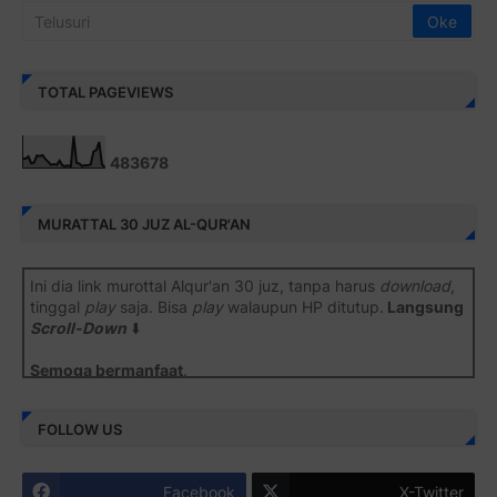
TOTAL PAGEVIEWS
4
8
3
6
7
8
MURATTAL 30 JUZ AL-QUR'AN
Ini dia link murottal Alqur'an 30 juz, tanpa harus
download
,
tinggal
play
saja. Bisa
play
walaupun HP ditutup.
Langsung
Scroll-Down
⬇️
Semoga bermanfaat
.
Juz 1 ⇨
http://j.mp/2b8SiNO
FOLLOW US
Juz 2 ⇨
http://j.mp/2b8RJmQ
Facebook
X-Twitter
Juz 3 ⇨
http://j.mp/2bFSrtF