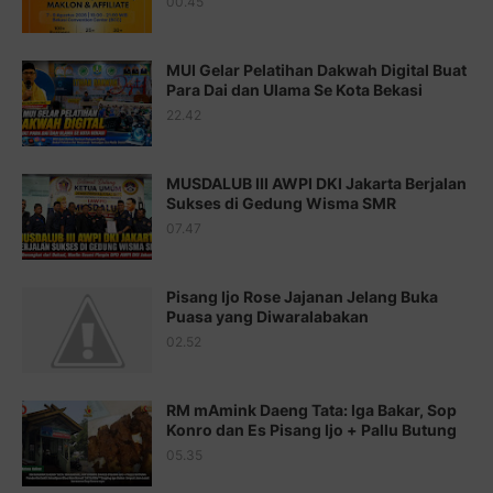
00.45
Juz 15 ⇨
http://j.mp/2bFRQIM
Juz 16 ⇨
http://j.mp/2b8SegG
MUI Gelar Pelatihan Dakwah Digital Buat
Para Dai dan Ulama Se Kota Bekasi
Juz 17 ⇨
http://j.mp/2brHsFz
22.42
Juz 18 ⇨
http://j.mp/2b8SCfc
Juz 19 ⇨
http://j.mp/2bFSq95
MUSDALUB III AWPI DKI Jakarta Berjalan
Sukses di Gedung Wisma SMR
Juz 20 ⇨
http://j.mp/2brI1zc
07.47
Juz 21 ⇨
http://j.mp/2b8VcBO
Pisang Ijo Rose Jajanan Jelang Buka
Juz 22 ⇨
http://j.mp/2bFRxNP
Puasa yang Diwaralabakan
Juz 23 ⇨
http://j.mp/2brItxm
02.52
Juz 24 ⇨
http://j.mp/2brHKw5
RM mAmink Daeng Tata: Iga Bakar, Sop
Juz 25 ⇨
http://j.mp/2brImlf
Konro dan Es Pisang Ijo + Pallu Butung
05.35
Juz 26 ⇨
http://j.mp/2bFRHF2