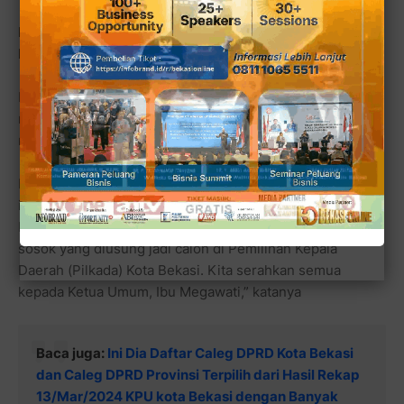
Hasto : PDIP Buka Peluang Usung Non Kader Maju Pada
Pilkada Kota Bekasi
Ketua DPD PDI Perjuangan Jawa Barat, Ono Surono
mengatakan semua kader punya peluang mendapatkan
rekomendasi maju Pada Pilkada Kota Bekasi 2024.
Bahkan, PDIP membuka peluang untuk non kader yang
ingin menggunakan kendaraan partai berlambang
banteng moncong putih itu.”Belum ada penilaian terkait
sosok yang diusung jadi calon di Pemilihan Kepala
Daerah (Pilkada) Kota Bekasi. Kita serahkan semua
kepada Ketua Umum, Ibu Megawati,” katanya
Baca juga:
Ini Dia Daftar Caleg DPRD Kota Bekasi
dan Caleg DPRD Provinsi Terpilih dari Hasil Rekap
13/Mar/2024 KPU kota Bekasi dengan Banyak