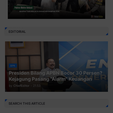
EDITORIAL
BPK
Presiden Bilang APBN Bocor 30 Persen?
Kejagung Pasang “Alarm” Keuangan
by
ChiefEditor
-
21.53
SEARCH THIS ARTICLE