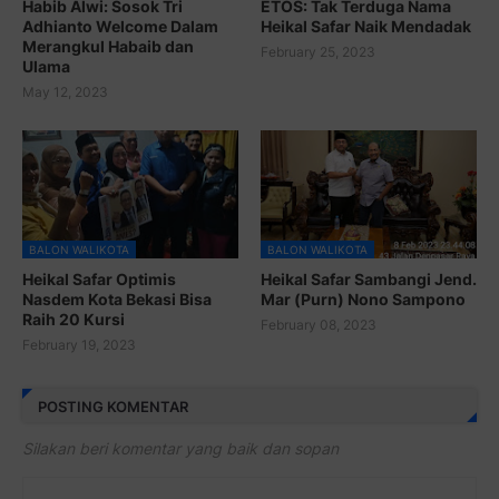
Habib Alwi: Sosok Tri
ETOS: Tak Terduga Nama
Adhianto Welcome Dalam
Heikal Safar Naik Mendadak
Merangkul Habaib dan
February 25, 2023
Ulama
May 12, 2023
BALON WALIKOTA
BALON WALIKOTA
Heikal Safar Optimis
Heikal Safar Sambangi Jend.
Nasdem Kota Bekasi Bisa
Mar (Purn) Nono Sampono
Raih 20 Kursi
February 08, 2023
February 19, 2023
POSTING KOMENTAR
Silakan beri komentar yang baik dan sopan