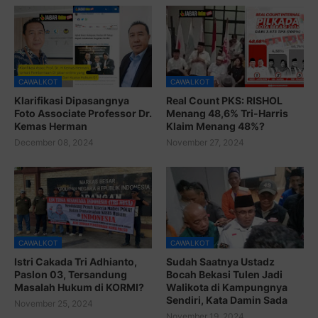
CAWALKOT
CAWALKOT
Klarifikasi Dipasangnya
Real Count PKS: RISHOL
Foto Associate Professor Dr.
Menang 48,6% Tri-Harris
Kemas Herman
Klaim Menang 48%?
December 08, 2024
November 27, 2024
CAWALKOT
CAWALKOT
Istri Cakada Tri Adhianto,
Sudah Saatnya Ustadz
Paslon 03, Tersandung
Bocah Bekasi Tulen Jadi
Masalah Hukum di KORMI?
Walikota di Kampungnya
Sendiri, Kata Damin Sada
November 25, 2024
November 19, 2024