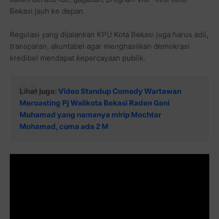
Bekasi jauh ke depan.
Regulasi yang dijalankan KPU Kota Bekasi juga harus adil,
transparan, akuntabel agar menghasilkan demokrasi
kredibel mendapat kepercayaan publik.
Lihat juga:
Video Standup Comedy Wartawan
Meroasting Pj Walikota Bekasi Raden Gani
Muhamad yang namanya mirip Mochtar
Mohamad, cuma ada 2 M