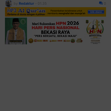
by
Redaktur
-
01.35
0