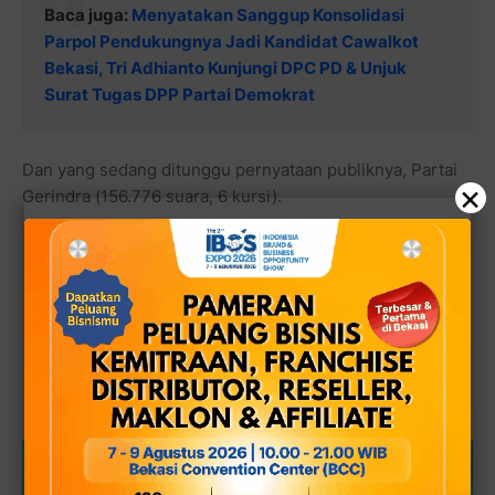
Baca juga:
Menyatakan Sanggup Konsolidasi
Parpol Pendukungnya Jadi Kandidat Cawalkot
Bekasi, Tri Adhianto Kunjungi DPC PD & Unjuk
Surat Tugas DPP Partai Demokrat
Dan yang sedang ditunggu pernyataan publiknya, Partai
×
Gerindra (156.776 suara, 6 kursi).
Baca juga:
Anggota Fraksi Golkar DPRD Kota
Bekasi, Dariyanto: Saya Dukung Ide Aksi Demo
GMBI Ke Pemkot Bekasi Demi Bela Anak-Anak
Lulusan SD Yang Tak Kebagian Jatah SMP Negeri,
Tapi Ini Solusinya