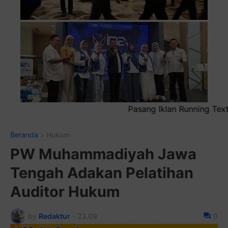
Pasang Iklan Running Text Anda di sini atau bisa juga sebag
Beranda
Hukum
PW Muhammadiyah Jawa
Tengah Adakan Pelatihan
Auditor Hukum
by
Redaktur
-
23.09
0