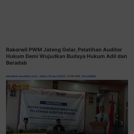
Rakorwil PWM Jateng Gelar, Pelatihan Auditor
Hukum Demi Wujudkan Budaya Hukum Adil dan
Beradab
kandidat-kandidat.com - Sabtu 14 Juni 2025
, 13:09
WIB,
One
/
SidRiz