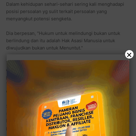
Dalam kehidupan sehari-sehari sering kali menghadapi
posisi persoalan yg sulit terkait persoalan yang
menyangkut potensi sengketa.
Dia berpesan, "Hukum untuk melindungi bukan untuk
berlindung dan itu adalah Hak Asasi Manusia untuk
diwujudkan bukan untuk Menuntut."
×
"Karena saya melihat hal-hal ini. Salah satu contoh ijazah
ditahan karena belum lunas. Kemudian lembaga
pendidikan dilaporkan ke Ombudsman seperti di
Yogyakarta, Sekolah tak bisa melaporkan balik ke
Ombudsman." imbuhnya.
Selayaknya MHH dapat memikirkan solusi tersebut
sebagai pedoman mewujudkan budaya hukum adil dan
beradab, kepada peserta untuk diikuti sebaik-baiknya,"
pungkasnya di akhir sambutan pesan untuk peserta.
[■]