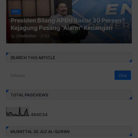
BPK
Presiden Bilang APBN Bocor 30 Persen?
Kejagung Pasang “Alarm” Keuangan
by
ChiefEditor
-
21.53
SEARCH THIS ARTICLE
TOTAL PAGEVIEWS
4
8
4
0
3
4
MURATTAL 30 JUZ AL-QUR'AN