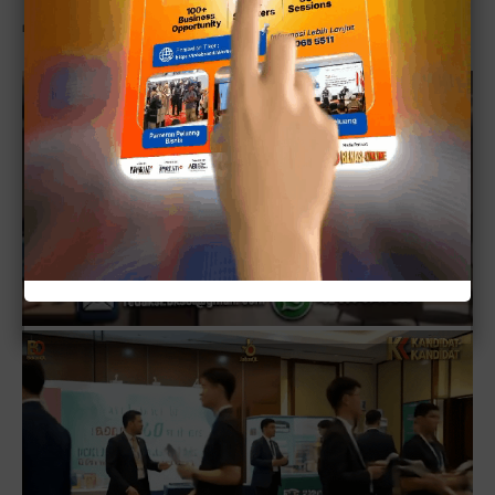
Reporter:
ONE
/
NurM
-
Kotak
Redaksi
-
Editor:
DikRizal
/JabarOL