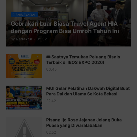
Juz 9 ⇨
http://j.mp/2byr1bu
Juz 10 ⇨
http://j.mp/2bHfyUH
BISNIS SYARIAH
Gebrakan Luar Biasa Travel Agent HIA
Juz 11 ⇨
http://j.mp/2bHf80y
dengan Program Bisa Umroh Tahun Ini
Juz 12 ⇨
http://j.mp/2bWnTby
by
Redaktur
-
05.32
Juz 13 ⇨
http://j.mp/2bFTiKQ
🎟️ Saatnya Temukan Peluang Bisnis
Juz 14 ⇨
http://j.mp/2b8SUTA
Terbaik di IBOS EXPO 2026!
00.45
Juz 15 ⇨
http://j.mp/2bFRQIM
Juz 16 ⇨
http://j.mp/2b8SegG
MUI Gelar Pelatihan Dakwah Digital Buat
Para Dai dan Ulama Se Kota Bekasi
Juz 17 ⇨
http://j.mp/2brHsFz
22.42
Juz 18 ⇨
http://j.mp/2b8SCfc
Juz 19 ⇨
http://j.mp/2bFSq95
Pisang Ijo Rose Jajanan Jelang Buka
Puasa yang Diwaralabakan
Juz 20 ⇨
http://j.mp/2brI1zc
02.52