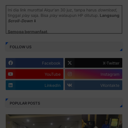
Ini dia link murottal Alqur'an 30 juz, tanpa harus
download
,
tinggal
play
saja. Bisa
play
walaupun HP ditutup.
Langsung
Scroll-Down
⬇️
Semoga bermanfaat
.
Juz 1 ⇨
http://j.mp/2b8SiNO
FOLLOW US
Juz 2 ⇨
http://j.mp/2b8RJmQ
Facebook
X-Twitter
Juz 3 ⇨
http://j.mp/2bFSrtF
YouTube
Instagram
Juz 4 ⇨
http://j.mp/2b8SXi3
LinkedIn
VKontakte
Juz 5 ⇨
http://j.mp/2b8RZm3
Juz 6 ⇨
http://j.mp/28MBohs
POPULAR POSTS
Juz 7 ⇨
http://j.mp/2bFRIZC
Juz 8 ⇨
http://j.mp/2bufF7o