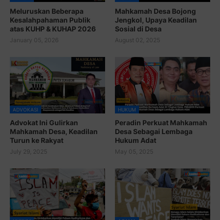
Meluruskan Beberapa
Mahkamah Desa Bojong
Kesalahpahaman Publik
Jengkol, Upaya Keadilan
atas KUHP & KUHAP 2026
Sosial di Desa
January 05, 2026
August 02, 2025
ADVOKASI
HUKUM
Advokat Ini Gulirkan
Peradin Perkuat Mahkamah
Mahkamah Desa, Keadilan
Desa Sebagai Lembaga
Turun ke Rakyat
Hukum Adat
July 29, 2025
May 05, 2025