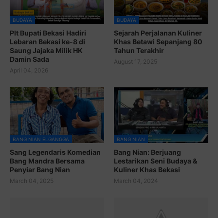
BUDAYA
BUDAYA
Plt Bupati Bekasi Hadiri
Sejarah Perjalanan Kuliner
Lebaran Bekasi ke-8 di
Khas Betawi Sepanjang 80
Saung Jajaka Milik HK
Tahun Terakhir
Damin Sada
August 17, 2025
April 04, 2026
BANG NIAN ELGANGGA
BANG NIAN
Sang Legendaris Komedian
Bang Nian: Berjuang
Bang Mandra Bersama
Lestarikan Seni Budaya &
Penyiar Bang Nian
Kuliner Khas Bekasi
March 04, 2025
March 04, 2024