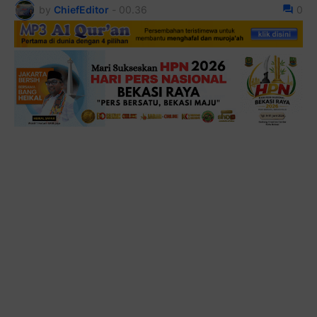
by
ChiefEditor
-
00.36
0