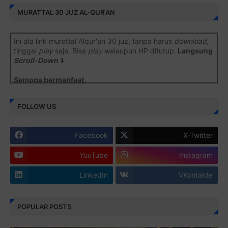
MURATTAL 30 JUZ AL-QUR'AN
Ini dia link murottal Alqur'an 30 juz, tanpa harus
download
,
tinggal
play
saja. Bisa
play
walaupun HP ditutup.
Langsung
Scroll-Down
⬇️
Semoga bermanfaat
.
Juz 1 ⇨
http://j.mp/2b8SiNO
FOLLOW US
Juz 2 ⇨
http://j.mp/2b8RJmQ
Facebook
X-Twitter
Juz 3 ⇨
http://j.mp/2bFSrtF
YouTube
Instagram
Juz 4 ⇨
http://j.mp/2b8SXi3
LinkedIn
VKontakte
Juz 5 ⇨
http://j.mp/2b8RZm3
Juz 6 ⇨
http://j.mp/28MBohs
POPULAR POSTS
Juz 7 ⇨
http://j.mp/2bFRIZC