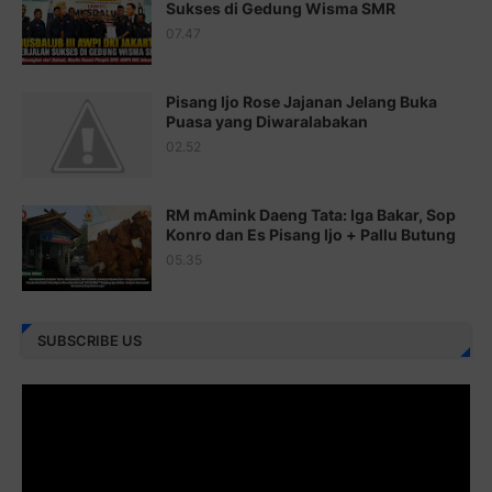
Sukses di Gedung Wisma SMR
Juz 20 ⇨
http://j.mp/2brI1zc
07.47
Juz 21 ⇨
http://j.mp/2b8VcBO
Pisang Ijo Rose Jajanan Jelang Buka
Juz 22 ⇨
http://j.mp/2bFRxNP
Puasa yang Diwaralabakan
Juz 23 ⇨
http://j.mp/2brItxm
02.52
Juz 24 ⇨
http://j.mp/2brHKw5
RM mAmink Daeng Tata: Iga Bakar, Sop
Juz 25 ⇨
http://j.mp/2brImlf
Konro dan Es Pisang Ijo + Pallu Butung
05.35
Juz 26 ⇨
http://j.mp/2bFRHF2
Juz 27 ⇨
http://j.mp/2bFRXno
SUBSCRIBE US
Juz 28 ⇨
http://j.mp/2brI3ai
Juz 29 ⇨
http://j.mp/2bFRyBF
Juz 30 ⇨
http://j.mp/2bFREcc
Monggo disebarluaskan. Mudah-mudahan menjadi ladang