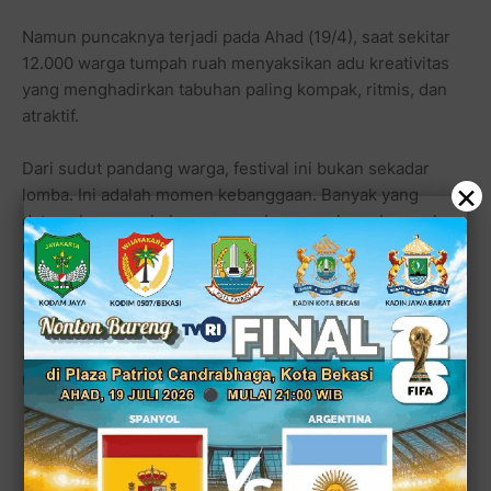
Namun puncaknya terjadi pada Ahad (19/4), saat sekitar
12.000 warga tumpah ruah menyaksikan adu kreativitas
yang menghadirkan tabuhan paling kompak, ritmis, dan
atraktif.
Dari sudut pandang warga, festival ini bukan sekadar
×
lomba. Ini adalah momen kebanggaan. Banyak yang
datang bersama keluarga, membawa anak-anak mereka
untuk mengenal budaya yang mungkin mulai jarang
mereka lihat di keseharian.
“
Kalau bukan kita yang ramaikan, siapa lagi? Ini budaya
kita,
” ujar salah satu warga yang hadir, sambil
mengabadikan momen dengan ponselnya.