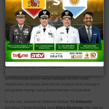
Kemeriahan acara juga tak lepas dari peran berbagai
pihak, termasuk dukungan tokoh masyarakat yang dikenal
sebagai Sultan Bekasi,
H. Zaini Sidi
, yang turut menjadi
salah satu sponsor utama kegiatan.
Kontribusinya dinilai warga sebagai bentuk nyata
kepedulian terhadap pelestarian budaya lokal sekaligus
penguatan ruang-ruang kebersamaan masyarakat.
Di sisi lain, kehadiran Walikota Bekasi
Tri Adhianto
bersama Camat Mustika Jaya
Maka Nachrowi
dan jajaran