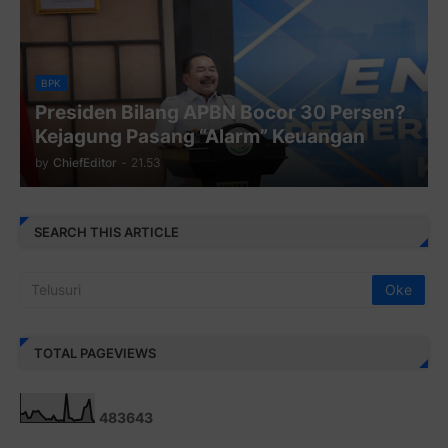
BPK
Presiden Bilang APBN Bocor 30 Persen?
Kejagung Pasang “Alarm” Keuangan
by
ChiefEditor
-
21.53
SEARCH THIS ARTICLE
TOTAL PAGEVIEWS
4
8
3
6
4
3