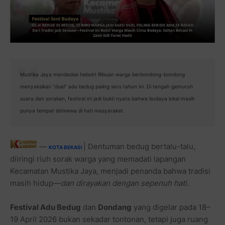
Mustika Jaya mendadak heboh! Ribuan warga berbondong-bondong
menyaksikan “duel” adu bedug paling seru tahun ini. Di tengah gemuruh
suara dan sorakan, festival ini jadi bukti nyata bahwa budaya lokal masih
punya tempat istimewa di hati masyarakat.
—
| Dentuman bedug bertalu-talu,
KOTA BEKASI
diiringi riuh sorak warga yang memadati lapangan
Kecamatan Mustika Jaya, menjadi penanda bahwa tradisi
masih hidup—
dan dirayakan dengan sepenuh hati.
Festival Adu Bedug
dan
Dondang
yang digelar pada 18–
19 April 2026 bukan sekadar tontonan, tetapi juga ruang