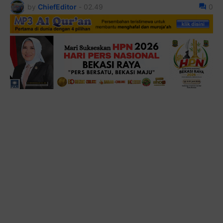
by
ChiefEditor
-
02.49
0