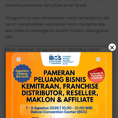
meminta penjelasan dari pihak-pihak terkait.
Hingga kini proses pemeriksaan masih berlangsung dan
belum menghasilkan kesimpulan resmi mengenai ada
atau tidaknya pelanggaran disiplin maupun pelanggaran
etik.
×
Meski demikian, hingga berita ini diterbitkan belum
terdapat penjelasan resmi dari Badan Kepegawaian dan
Pengembangan Sumber Daya Manusia (BKPSDM) Kota
Bekasi mengenai status pemeriksaan aparatur yang
bersangkutan.
Demikian pula Inspektorat Kota Bekasi belum
menyampaikan perkembangan penanganan dugaan
pelanggaran etik maupun disiplin ASN tersebut kepada
publik.