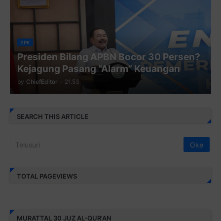
BPK
Presiden Bilang APBN Bocor 30 Persen?
Kejagung Pasang “Alarm” Keuangan
by
ChiefEditor
-
21.53
SEARCH THIS ARTICLE
TOTAL PAGEVIEWS
MURATTAL 30 JUZ AL-QUR'AN