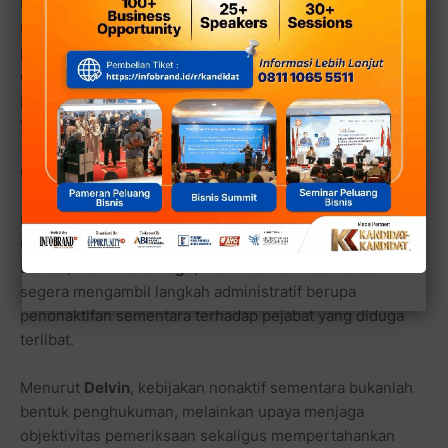
Ketiadaan informasi resmi dari dua lembaga yang
memiliki kewenangan melakukan pembinaan dan
pemeriksaan ASN itu memunculkan berbagai pertanyaan
di tengah masyarakat mengenai sejauh mana proses
penanganan kasus berjalan serta langkah administratif
yang akan diambil Pemerintah Kota Bekasi.
GMBI Desak Walikota Ambil Langkah Tegas
Menyikapi perkembangan tersebut, Wakil Ketua LSM
Gerakan Masyarakat Bawah Indonesia (GMBI) Distrik Kota
Bekasi,
Delvin Chaniago
, meminta Wali Kota Bekasi
segera mengambil langkah administratif berupa
penonaktifan sementara terhadap pejabat yang diduga
terlibat.
Menurut
Delvin
, kebijakan nonaktif sementara bukanlah
bentuk penghukuman, melainkan upaya menjaga
objektivitas pemeriksaan sekaligus mempertahankan