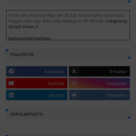
Ini dia link murottal Alqur'an 30 juz, tanpa harus
download
,
tinggal
play
saja. Bisa
play
walaupun HP ditutup.
Langsung
Scroll-Down
⬇️
Semoga bermanfaat
.
Juz 1 ⇨
http://j.mp/2b8SiNO
FOLLOW US
Juz 2 ⇨
http://j.mp/2b8RJmQ
Facebook
X-Twitter
Juz 3 ⇨
http://j.mp/2bFSrtF
YouTube
Instagram
Juz 4 ⇨
http://j.mp/2b8SXi3
LinkedIn
VKontakte
Juz 5 ⇨
http://j.mp/2b8RZm3
Juz 6 ⇨
http://j.mp/28MBohs
POPULAR POSTS
Juz 7 ⇨
http://j.mp/2bFRIZC
Juz 8 ⇨
http://j.mp/2bufF7o