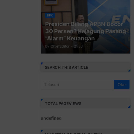
BPK
Presiden Bilang APBN Bocor
30 Persen? Kejagung Pasang
“Alarm” Keuangan
by
ChiefEditor
-
21.53
SEARCH THIS ARTICLE
TOTAL PAGEVIEWS
u
n
d
e
f
i
n
e
d