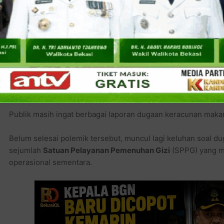
Belum sempat kursi baru terasa hangat,
Kejaksaan Agung
su
Kalau ini film, penonton pasti mulai curiga episode berikutnya
Dari Keracunan, Tunggakan, Sampai Penggeledahan
Selama beberapa bulan terakhir, nama
BGN
memang lebih se
kontroversi daripada keberhasilan program.
Publik masih ingat berbagai laporan dugaan keracunan maka
Belum selesai polemik tersebut, muncul lagi keluhan soal 
sejumlah
Satuan Pelayanan Pemenuhan Gizi
(SPPG) yang m
operasional sementara.