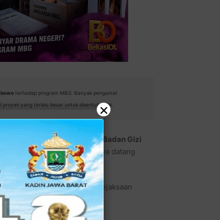
abowo
terhadap program MBG. Banyak pengamat
×
 proyek yang terlalu besar untuk disentuh kritik.
t kaget oleh pencopotan Kepala
Badan Gizi
ubianto
, kini kejutan berikutnya datang
 Pidana Khusus (Jampidsus) Kejaksaan
 Jakarta Pusat.