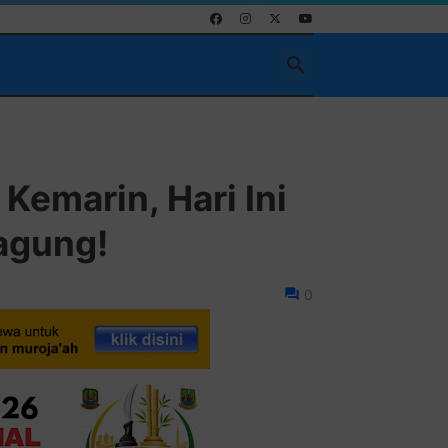
Pasang Ikla
Kemarin, Hari Ini
agung!
0