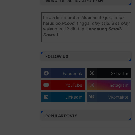
MURATTAL 30 JUZ AL-QUR'AN
Ini dia link murottal Alqur'an 30 juz, tanpa
harus
download
, tinggal
play
saja. Bisa
play
walaupun HP ditutup.
Langsung
Scroll-
Down
⬇️
Semoga bermanfaat
.
FOLLOW US
Juz 1 ⇨
http://j.mp/2b8SiNO
Juz 2 ⇨
http://j.mp/2b8RJmQ
Facebook
X-Twitter
Juz 3 ⇨
http://j.mp/2bFSrtF
YouTube
Instagram
Juz 4 ⇨
http://j.mp/2b8SXi3
LinkedIn
VKontakte
Juz 5 ⇨
http://j.mp/2b8RZm3
Juz 6 ⇨
http://j.mp/28MBohs
POPULAR POSTS
Juz 7 ⇨
http://j.mp/2bFRIZC