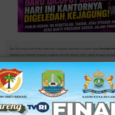
Satu hal yang mulai terlihat jelas dari rangkaian peristiwa ini adalah sikap
Presiden Pr
sebelumnya khawatir program unggulan bernilai ratusan triliun rupiah itu akan menjadi
—
| Kalau beberapa hari lalu publik dibua
KOTA BEKASI
Nasiona
l (BGN)
Dadan Hindayana
oleh Presiden
Prabowo S
tanpa trailer dan tanpa iklan jeda.
Rabu (3/6/2026), penyidik Jaksa Agung Muda Bidang Tindak
Agung mendatangi kantor Badan Gizi Nasional di Kebon Sirih,