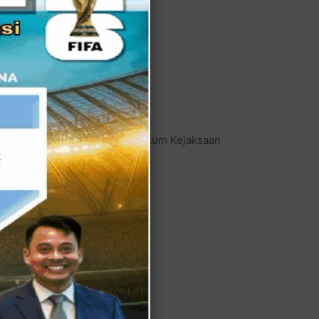
n Kepala Pusat Penerangan Hukum Kejaksaan
an penyidik di kantor BGN.
berkaitan?
"
pucuk pimpinan BGN.