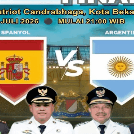
Bukan untuk makan siang gratis.
Bukan untuk sosialisasi gizi.
Dan jelas bukan untuk lomba memasak.
Melainkan untuk melakukan penggeledahan.
Kabar tersebut dikonfirmasi langsung oleh Pelaksana Haria
Agung,
Mochamad Jeffry
, yang membenarkan adanya kegiat
Sontak publik langsung bertanya-tanya.
"
Ini kebetulan atau memang rangkaian peristiwa yang saling 
Karena waktunya memang terlalu menarik untuk diabaikan.
Baru sehari sebelumnya Presiden Prabowo merombak total 