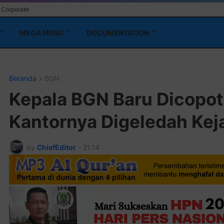
Corporate
MEGA MENU
DOCUMENTATION
Beranda
BGN
Kepala BGN Baru Dicopot 
Kantornya Digeledah Kej
by
ChiefEditor
-
21.14