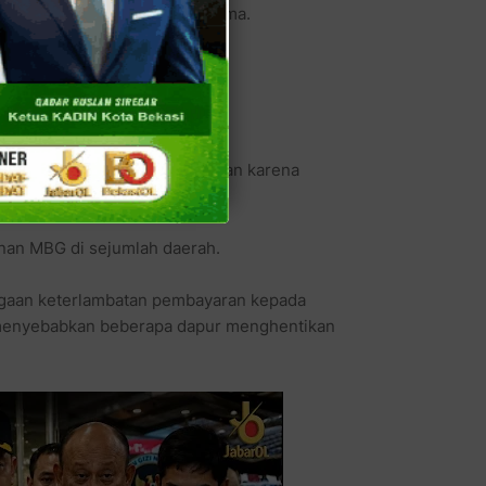
dah masuk ke kantor yang sama.
 bakal lebih seru.
ring muncul dalam pemberitaan karena
nan MBG di sejumlah daerah.
dugaan keterlambatan pembayaran kepada
enyebabkan beberapa dapur menghentikan