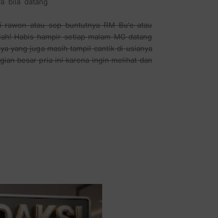
a bila datang
ti rawon atau sop buntutnya RM Bu'e atau
alah! Habis hampir setiap malam MG datang
a yang juga masih tampil cantik di usianya
an besar pria ini karena ingin melihat dan