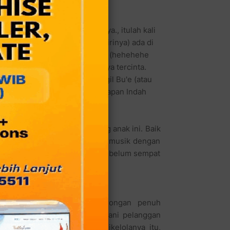
ajalah yang entah apa namanya., itulah kali
 itu (demikian dia menyebut dirinya) ada di
anya dari mulutnya yang indah (hehehehe
k menyenangkan sang ibundanya tercinta.
i Wahyuni yang kerap dipanggil Bu'e (atau
makan "Bu'e" di bilangan harapan Indah
h?)
saha kuliner sang ibu dan sang anak ini. Baik
ang berlatar belakang seniman musik dengan
muran serta sebuah lagu yang belum sempat
rausaha kuliner.
ra Gading memberikan dorongan penuh
fokuskan diri mencoba melayani pelanggan
saja bila rumah makan yang dikelolanya itu,