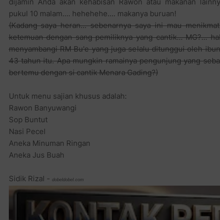
dijamin Anda akan kehabisan Rawon atau makanan lainny
pukul 10 malam.... hehehehe.... makanya buruan!
(Kadang saya heran... sebenarnya saya ini mau menikma
ketemuan dengan sang pemiliknya yang cantik... MG?... h
menyambangi RM Bu'e yang juga selalu ditunggui oleh ibuny
43 tahun itu. Apa mungkin ramainya pengunjung yang sebagi
bertemu dengan si cantik Menara Gading?)
Untuk menu sajian khusus adalah:
Rawon Banyuwangi
Sop Buntut
Nasi Pecel
Aneka Minuman Ringan
Aneka Jus Buah
Sidik Rizal -
dobeldobel.com