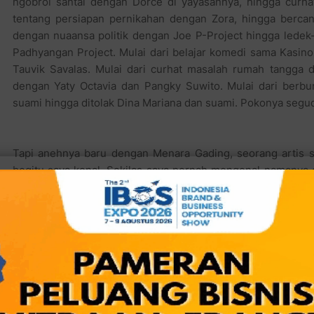
ngobrol santai dengan Dorce di yayasannya, hingga curha
tentang persiapan pernikahan dengan Zora, hingga berc
dengan nuaansa politik dengan Joe P-Project hingga ledek
Padhyangan Project. Mulai dari belajar komedi sama Kasin
Tauvik Savalas. Mulai dari curhat masalah rumah tangga d
dengan Yaty Octavia dan Pangky Suwito. Mulai dari berbu
suami hingga ditolak Dina Mariana dan suami. Pokonya segud
Tapi anehnya baru dengan Menara Gading, seorang artis s
begitu saya kenal. Sekilas saya pernah mengenal namanya 
tapi buat saya yang dulu sering sekali "menikmati' (hingga 
"menik" jadi "mati") gambar seksi artis memang pernah men
populer Menara Gading. (saat melihat foto-fotonya, mungk
bisa berkata "OMG..! OMG...! Oh Menara Gading...! Oooh Men
hehehehe!). Tapi begitu bertemu dengan aslinya, jauh l
"gimana gettoh!" ternyata MG (panggilan akrab saya buat dia
banget!) lumayan humoris dan suka mbanyol... walau se
Mungkin semua pengusaha kuliner harus "perasa" kali yah...