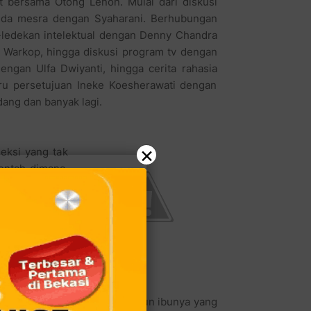
t bersama Otong Lenon. Mulai dari diskusi
anda mesra dengan Syaharani. Berhubungan
-ledekan intelektual dengan Denny Chandra
o Warkop, hingga diskusi program tv dengan
engan Ulfa Dwiyanti, hingga cerita rahasia
ru persetujuan Ineke Koesherawati dengan
ang dan banyak lagi.
×
eksi yang tak
entah dimana,
benar-benar si
egetahui nama
in kita hanya
ara Gading...!
ah dari kesan
 - hah? serasa
dikit perasa.
. biar setiap masakan (walaupun ibunya yang