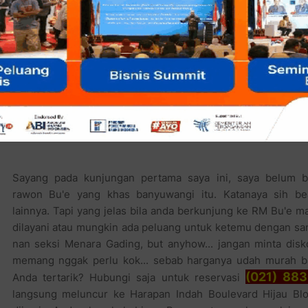
menyajikan sajian khas Ba
terjangkau. Nggak percaya?
saja, dipatok cuma Rp.10.000
pokok yang berat, ada tambah
(itu pun menurut pengakuan 
kepada kelanakuliner.com)
kerupuk legendar bentuknya atau kerupuk tempe, tapi rasan
ikan lah!
Sayang pada kunjungan pertama saya ini, saya belum b
rawon Bu'e yang khas banyuwangi itu. Katanaya sih be
lainnya. Tapi yang jelas bila anda berkunjung ke RM Bu'e 
dilayani atau mungkin ada peluang untuk ketemu dengan san
nan seksi Menara Gading, but anyhow... jangan minta disko
memang nggak perlu kok... sebab harganya udah murah ba
(021) 883
Anda tertarik? Hubungi saja untuk reservasi
langsung meluncur ke Harapan Indah Boulevard Hijau Bl