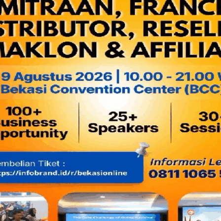
masak) bisa selalu pas rasanya.. hihi :P
Kalau nggak salah sewaktu saya masih kuliah dulu dari satu m
pertama kayaknya saya kenal wajahnya. Kini sang artis visual
hadapan saya, dan saya mendengar setiap luncuran kata-kat
saya nggak bilang bibir lo!) betapa besar keinginannya untu
Mulai dari memberikan "oleh-oleh" cucu buat sang ibunda, Sr
mami kali ya?) hingga membantu ortunya itu membuka rumah 
Boulevard. (Wah anak yang berbhakti pada orang tua juga ne
Lepas dari itu semua, saya coba menelisik lebih jauh dunia u
Bu'e (panggilan kesayangan orang jawa dari Sri Rahayu) y
beberapa album musik dangdut dan lagu berbahasa jawa ti
diedarkan, sepertinya mencoba beralih kesibukan menjadi wi
Untungnya sang anak Mena
kepadanya. Kini tinggal mem
dari berbagai strata. Wajar 