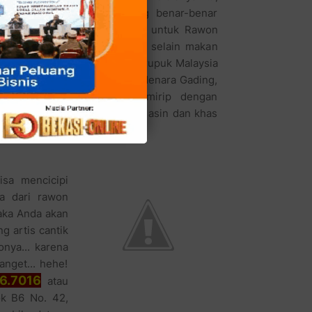
nyuwangi dengan harga yang benar-benar
 Bisa ngebayangin gak, masak untuk Rawon
,- per porsi. Nikmatnya lagi, selain makan
an makanan ringan seperti kerupuk Malaysia
mbak Nara, panggilan akrab Menara Gading,
. Kerupuk Malaysia hampir mirip dengan
ya dominan iklan laut, gurih asin dan khas
isa mencicipi
a dari rawon
maka Anda akan
g artis cantik
nya... karena
nget... hehe!
6.7016
atau
ok B6 No. 42,