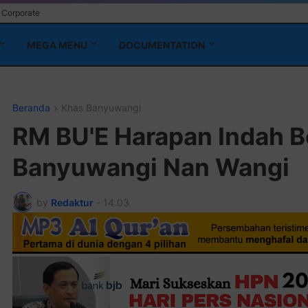
Corporate
MEGA MENU
DOCUMENTATION
Beranda
Khas Banyuwangi
RM BU'E Harapan Indah B
Banyuwangi Nan Wangi
by
Redaktur
-
14.03