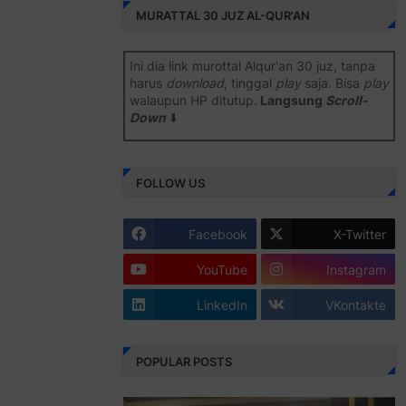
MURATTAL 30 JUZ AL-QUR'AN
Ini dia link murottal Alqur'an 30 juz, tanpa
harus
download
, tinggal
play
saja. Bisa
play
walaupun HP ditutup.
Langsung
Scroll-
Down
⬇️
Semoga bermanfaat
.
FOLLOW US
Juz 1 ⇨
http://j.mp/2b8SiNO
Juz 2 ⇨
http://j.mp/2b8RJmQ
Facebook
X-Twitter
Juz 3 ⇨
http://j.mp/2bFSrtF
YouTube
Instagram
Juz 4 ⇨
http://j.mp/2b8SXi3
LinkedIn
VKontakte
Juz 5 ⇨
http://j.mp/2b8RZm3
Juz 6 ⇨
http://j.mp/28MBohs
POPULAR POSTS
Juz 7 ⇨
http://j.mp/2bFRIZC