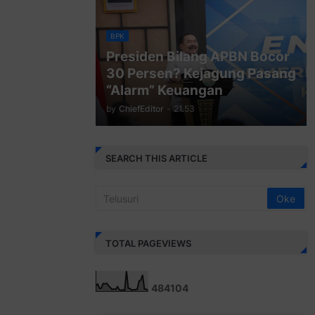
BPK
Presiden Bilang APBN Bocor
30 Persen? Kejagung Pasang
“Alarm” Keuangan
by
ChiefEditor
-
21.53
SEARCH THIS ARTICLE
TOTAL PAGEVIEWS
4
8
4
1
0
4