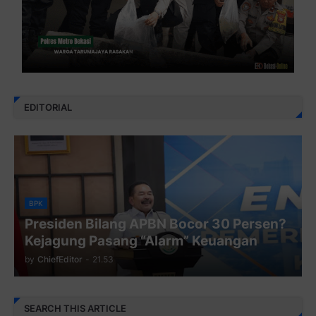
EDITORIAL
BPK
Presiden Bilang APBN Bocor 30 Persen?
Kejagung Pasang “Alarm” Keuangan
by
ChiefEditor
-
21.53
SEARCH THIS ARTICLE