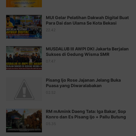
Juz 15 ⇨
http://j.mp/2bFRQIM
Juz 16 ⇨
http://j.mp/2b8SegG
MUI Gelar Pelatihan Dakwah Digital Buat
Para Dai dan Ulama Se Kota Bekasi
Juz 17 ⇨
http://j.mp/2brHsFz
22.42
Juz 18 ⇨
http://j.mp/2b8SCfc
Juz 19 ⇨
http://j.mp/2bFSq95
MUSDALUB III AWPI DKI Jakarta Berjalan
Sukses di Gedung Wisma SMR
Juz 20 ⇨
http://j.mp/2brI1zc
07.47
Juz 21 ⇨
http://j.mp/2b8VcBO
Pisang Ijo Rose Jajanan Jelang Buka
Juz 22 ⇨
http://j.mp/2bFRxNP
Puasa yang Diwaralabakan
Juz 23 ⇨
http://j.mp/2brItxm
02.52
Juz 24 ⇨
http://j.mp/2brHKw5
RM mAmink Daeng Tata: Iga Bakar, Sop
Juz 25 ⇨
http://j.mp/2brImlf
Konro dan Es Pisang Ijo + Pallu Butung
05.35
Juz 26 ⇨
http://j.mp/2bFRHF2