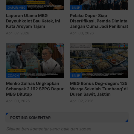
DAPUR MBG
BNSP
Laporan Utama MBG
Pelaku Dapur Siap
Dayeuhkolot Bau Ketek, Ini
Disertifikasi, Pemda Diminta
Kata Arsyam Tajam
Jangan Cuma Jadi Penikmat
April 07, 2026
April 03, 2026
COACH
BNSP
Menko Zulhas Ungkapkan
MBG Bonus Deg-degan: 135
Sebanyak 2.162 SPPG Dapur
Warga Sekolah ‘Tumbang’ di
MBG Ditutup
Duren Sawit, Jaktim
April 03, 2026
April 02, 2026
POSTING KOMENTAR
Silakan beri komentar yang baik dan sopan