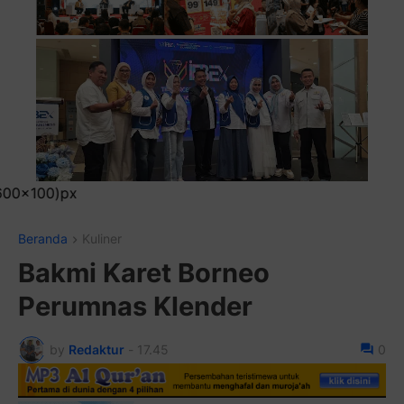
Pasang Ikl
Beranda
Kuliner
Bakmi Karet Borneo
Perumnas Klender
by
Redaktur
-
17.45
0