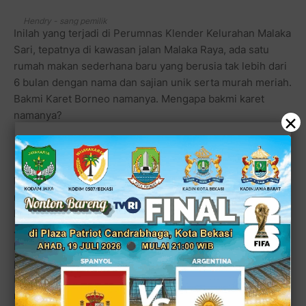
Hendry - sang pemilik
Inilah yang terjadi di Perumnas Klender Kelurahan Malaka
Sari, tepatnya di kawasan jalan Malaka Raya, ada satu
rumah makan sederhana baru yang berusia tak lebih dari
6 bulan dengan nama dan sajian unik serta murah meriah.
Bakmi Karet Borneo namanya. Mengapa bakmi karet
namanya?
×
Hendry, sang pemilik usaha Bakmi Karet Borneo
menjelaskan, bahwa nama karetnya sendiri sebenarnya
berasal dari tempat usahanya yang pertama kali di Karet,
Jakarta Pusat. Kebetulan sekali lelaki yang sudah
berulang kali gonta-ganti usaha dagangnya ini mendapat
pelajaran dari salah satu anak buahnya untuk membuat
bakmi karet. Bakmi Karet yang sudah terkenal itu
memang sekenyal karet meski tidak sealot karet. Karena