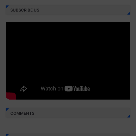
Juz 27 ⇨
http://j.mp/2bFRXno
SUBSCRIBE US
Juz 28 ⇨
http://j.mp/2brI3ai
Juz 29 ⇨
http://j.mp/2bFRyBF
Juz 30 ⇨
http://j.mp/2bFREcc
Monggo disebarluaskan. Mudah-mudahan menjadi ladang
amal jariyah bagi kita semua.
Berbagi kebaikan meskipun sedikit, semoga bermanfaat,
aamiin...
COMMENTS