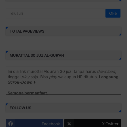
TOTAL PAGEVIEWS
MURATTAL 30 JUZ AL-QUR'AN
Ini dia link murottal Alqur'an 30 juz, tanpa harus
download
,
tinggal
play
saja. Bisa
play
walaupun HP ditutup.
Langsung
Scroll-Down
⬇️
Semoga bermanfaat
.
Juz 1 ⇨
http://j.mp/2b8SiNO
FOLLOW US
Juz 2 ⇨
http://j.mp/2b8RJmQ
Facebook
X-Twitter
Juz 3 ⇨
http://j.mp/2bFSrtF