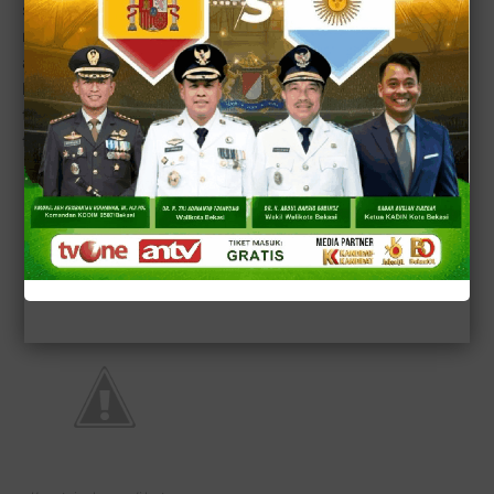
saat disuap ke dalam mulut terasa kenyal dan tebal yang
membuat sensasi tersendiri. Sementara bumbu kuah
ayam cincangnya pun tak kalah gurih dan pas dengan
kekenyalan mie nya. Untuk rasa pedas dan manis, kita
tinggal menambahkan saus dan sambal serta kecap yang
tersedia di meja sesuai selera kita.