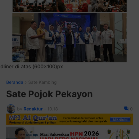
P
Beranda
Sate Kambing
Sate Pojok Pekayon
by
Redaktur
-
10.18
0