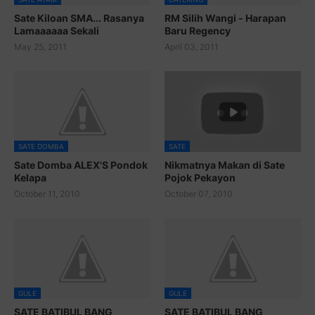
Sate Kiloan SMA... Rasanya
RM Silih Wangi - Harapan
Lamaaaaaa Sekali
Baru Regency
May 25, 2011
April 03, 2011
SATE DOMBA
SATE
Sate Domba ALEX'S Pondok
Nikmatnya Makan di Sate
Kelapa
Pojok Pekayon
October 11, 2010
October 07, 2010
GULE
GULE
SATE BATIBUL BANG
SATE BATIBUL BANG