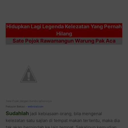
Hidupkan Lagi Legenda Kelezatan Yang Pernah
Hilang
Sate Pojok Rawamangun Warung Pak Aca
Sate Pojok dengan bumbu rahasianya
Pekayon Bekasi -
webrizal.com
Sudahlah
jadi kebiasaan orang, bila mengenal
kelezatan satu sajian di tempat makan tertentu, maka dia
tak akan berpindah ke lain tempat. Sekalipun kemudian