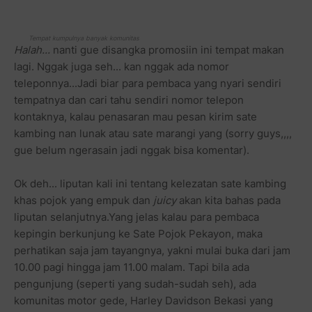
Tempat kumpulnya banyak komunitas
Halah...
nanti gue disangka promosiin ini tempat makan
lagi. Nggak juga seh... kan nggak ada nomor
teleponnya...Jadi biar para pembaca yang nyari sendiri
tempatnya dan cari tahu sendiri nomor telepon
kontaknya, kalau penasaran mau pesan kirim sate
kambing nan lunak atau sate marangi yang (sorry guys,,,,
gue belum ngerasain jadi nggak bisa komentar).
Ok deh... liputan kali ini tentang kelezatan sate kambing
khas pojok yang empuk dan
juicy
akan kita bahas pada
liputan selanjutnya.Yang jelas kalau para pembaca
kepingin berkunjung ke Sate Pojok Pekayon, maka
perhatikan saja jam tayangnya, yakni mulai buka dari jam
10.00 pagi hingga jam 11.00 malam. Tapi bila ada
pengunjung (seperti yang sudah-sudah seh), ada
komunitas motor gede, Harley Davidson Bekasi yang