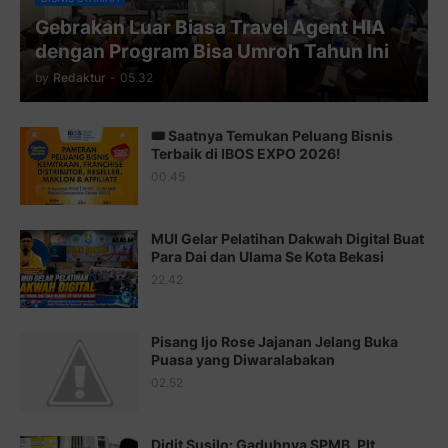
Gebrakan Luar Biasa Travel Agent HIA
Juz 11 ⇨
http://j.mp/2bHf80y
dengan Program Bisa Umroh Tahun Ini
Juz 12 ⇨
http://j.mp/2bWnTby
by
Redaktur
-
05.32
Juz 13 ⇨
http://j.mp/2bFTiKQ
🎟️ Saatnya Temukan Peluang Bisnis
Juz 14 ⇨
http://j.mp/2b8SUTA
Terbaik di IBOS EXPO 2026!
00.45
Juz 15 ⇨
http://j.mp/2bFRQIM
Juz 16 ⇨
http://j.mp/2b8SegG
MUI Gelar Pelatihan Dakwah Digital Buat
Para Dai dan Ulama Se Kota Bekasi
Juz 17 ⇨
http://j.mp/2brHsFz
22.42
Juz 18 ⇨
http://j.mp/2b8SCfc
Juz 19 ⇨
http://j.mp/2bFSq95
Pisang Ijo Rose Jajanan Jelang Buka
Puasa yang Diwaralabakan
Juz 20 ⇨
http://j.mp/2brI1zc
02.52
Juz 21 ⇨
http://j.mp/2b8VcBO
Didit Susilo: Gaduhnya SPMB, Plt