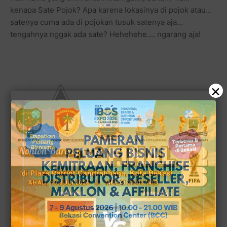
kenapa Sate Pojok? Apa karena lokasinya di pojok atau...
satenya cuma ada di pojokan tusuk satenya aja...
tengahnya nggak ada sate? Hehehehe.... ngarang aja!
×
Sate Pojok yang legendaris itu
Sate Pojok Pekayon ternyata adalah satu merk yang
hendak dihidupkan kembali dari sebuah nama resto
sederhana "sate pojok" yang terkenal di bilangan terminal
Rawamangun. Sate Pojok dekat terminal bus
Rawamangun itu adalah milik pegawai Depdikbud (pada