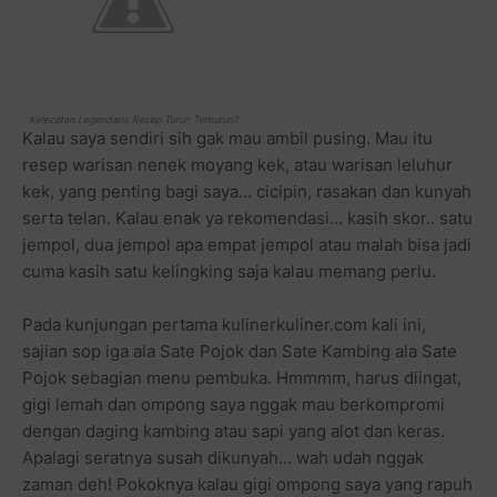
Kelezatan Legendaris Resep Turun Temurun?
Kalau saya sendiri sih gak mau ambil pusing. Mau itu
resep warisan nenek moyang kek, atau warisan leluhur
kek, yang penting bagi saya... cicipin, rasakan dan kunyah
serta telan. Kalau enak ya rekomendasi... kasih skor.. satu
jempol, dua jempol apa empat jempol atau malah bisa jadi
cuma kasih satu kelingking saja kalau memang perlu.
Pada kunjungan pertama kulinerkuliner.com kali ini,
sajian sop iga ala Sate Pojok dan Sate Kambing ala Sate
Pojok sebagian menu pembuka. Hmmmm, harus diingat,
gigi lemah dan ompong saya nggak mau berkompromi
dengan daging kambing atau sapi yang alot dan keras.
Apalagi seratnya susah dikunyah... wah udah nggak
zaman deh! Pokoknya kalau gigi ompong saya yang rapuh