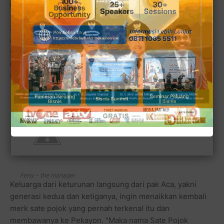
masa itu), Pak Aca, yang kini sudah almarhum.
Saat itu di tahun 70-an hingga 80-an, Sate Pak Aca yang
ada di Sate Pojok begitu terkenal, bahkan mungkin
termasuk salah satu tempat makan pertama yang paling
rame sebelum lintasan kuliner di jalur menuju terminal
Rawamangun ada di awal tahun 1990-an.
Feny - the manager
Keluarga dari keturunan langsung dari pak Aca, yakni
generasi kedua dan ketiganya, ingin menaikkan kembali
merk sate pojok yang pernah terkenal itu dan
membawanya ke Pekayon. "Maka nama Sate Pojok