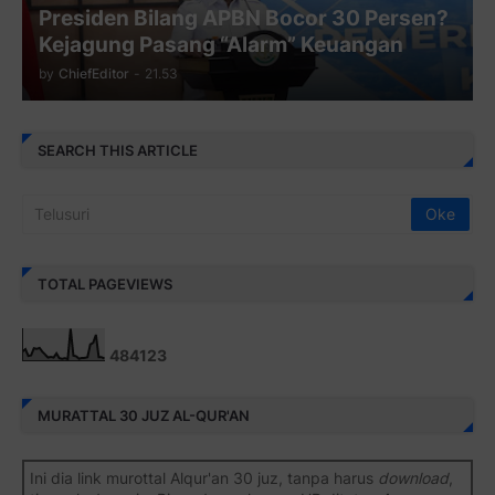
Presiden Bilang APBN Bocor 30 Persen?
Kejagung Pasang “Alarm” Keuangan
by
ChiefEditor
-
21.53
SEARCH THIS ARTICLE
TOTAL PAGEVIEWS
4
8
4
1
2
3
MURATTAL 30 JUZ AL-QUR'AN
Ini dia link murottal Alqur'an 30 juz, tanpa harus
download
,