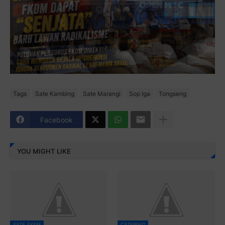
Tags
Sate Kambing
Sate Marangi
Sop Iga
Tongseng
Facebook
YOU MIGHT LIKE
SATE AYAM
CATERING