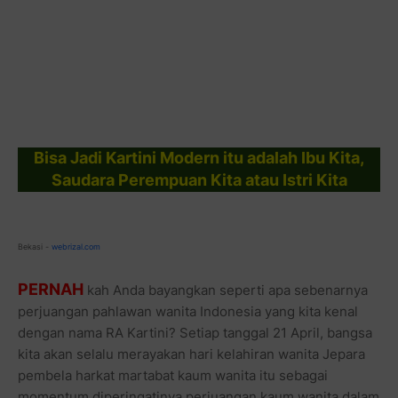
Bisa Jadi Kartini Modern itu adalah Ibu Kita,
Saudara Perempuan Kita atau Istri Kita
Bekasi -
webrizal.com
PERNAH
kah Anda bayangkan seperti apa sebenarnya
perjuangan pahlawan wanita Indonesia yang kita kenal
dengan nama RA Kartini? Setiap tanggal 21 April, bangsa
kita akan selalu merayakan hari kelahiran wanita Jepara
pembela harkat martabat kaum wanita itu sebagai
momentum diperingatinya perjuangan kaum wanita dalam