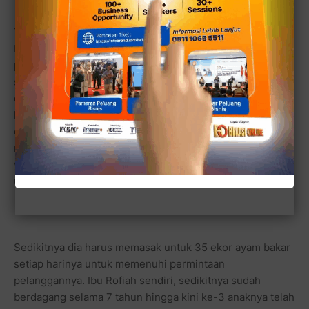
Terlebih saat diwawancarai dia tetap bisa melayani
beberapa pelanggannya dengan memanggang beberapa
pesanan ayam bakar, dia bercerita bahwa suaminya
sedang terkena penyakit stroke, sehingga mau tak mau
dia harus bekerja mencari nafkah untuk membiayai
kebutuhan keluarga. Mendengar penuturannya, bekasi-
online.com pun jadi terenyuh, karena sebagai lelaki,
merasakan apa yang sudah dilakukan tak sekeras apa
yang telah dilakukan wanita yang berpenampilan
umumnya ibu rumah tangga biasa.
Sedikitnya dia harus memasak untuk 35 ekor ayam bakar
setiap harinya untuk memenuhi permintaan
pelanggannya. Ibu Rofiah sendiri, sedikitnya sudah
berdagang selama 7 tahun hingga kini ke-3 anaknya telah