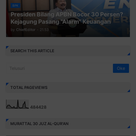
BPK
Presiden Bilang APBN Bocor 30 Persen?
Kejagung Pasang “Alarm” Keuangan
by
ChiefEditor
-
21.53
SEARCH THIS ARTICLE
TOTAL PAGEVIEWS
4
8
4
4
2
8
MURATTAL 30 JUZ AL-QUR'AN