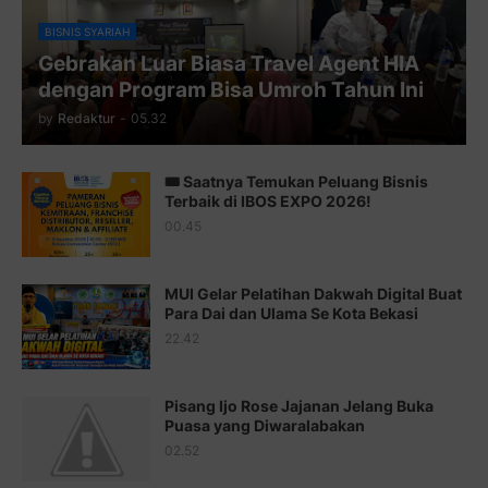
Juz 10 ⇨
http://j.mp/2bHfyUH
BISNIS SYARIAH
Gebrakan Luar Biasa Travel Agent HIA
Juz 11 ⇨
http://j.mp/2bHf80y
dengan Program Bisa Umroh Tahun Ini
Juz 12 ⇨
http://j.mp/2bWnTby
by
Redaktur
-
05.32
Juz 13 ⇨
http://j.mp/2bFTiKQ
🎟️ Saatnya Temukan Peluang Bisnis
Juz 14 ⇨
http://j.mp/2b8SUTA
Terbaik di IBOS EXPO 2026!
00.45
Juz 15 ⇨
http://j.mp/2bFRQIM
Juz 16 ⇨
http://j.mp/2b8SegG
MUI Gelar Pelatihan Dakwah Digital Buat
Para Dai dan Ulama Se Kota Bekasi
Juz 17 ⇨
http://j.mp/2brHsFz
22.42
Juz 18 ⇨
http://j.mp/2b8SCfc
Juz 19 ⇨
http://j.mp/2bFSq95
Pisang Ijo Rose Jajanan Jelang Buka
Puasa yang Diwaralabakan
Juz 20 ⇨
http://j.mp/2brI1zc
02.52
Juz 21 ⇨
http://j.mp/2b8VcBO