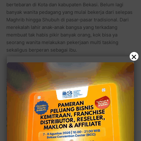
bertebaran di Kota dan kabupaten Bekasi. Belum lagi
banyak wanita pedagang yang mulai bekerja dari selepas
Maghrib hingga Shubuh di pasar-pasar tradisional. Dari
merekalah lahir anak-anak bangsa yang terkadang
membuat tak habis pikir banyak orang, kok bisa ya
seorang wanita melakukan pekerjaan multi tasking
sekaligus berperan sebagai ibu.
×
Saat bekasi-online mewawancarai ibu Rofiah, wanita
pedagang di Warung Ayam Bakar Barokah, dia sedang
bekerja sendirian tanpa anak buahnya. Kebetulan
beberapa anak uahnya sedang mengambil liburan.
Tampak sekali, ibu Rofiah begitu disibukkan dengan
pesanan beberapa pelanggan yang seolah tak berhenti
dari menit ke menit hingga menjelang Maghrib.