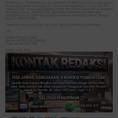
Kementerian Tenaga Kerja & Kementerian BUMN juga harus bertanggung
jawab atas fakta2 pelanggaran hukum ketenagakerjaan yang terjadi di
JAMSOSTEK. Harus ada tindakan tegas dari kedua kementerian tersebut
terhadap Direksi JAMSOSTEK, jika kedua kementerian tidak mau
menegakkan UU maka kuat indikasi adanya "konspirasi jahat" dengan
Direksi JAMSOSTEK.
Demikian pernyataan pers ini untuk dapat dijadikan pemberitaan.
Tks
Sabda Pranawa Djati,
Sekjen ASPEK INDONESIA,
(Telp: 081802887788)
Editor: Sidik Rizal