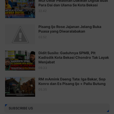
MUI Gelar Pelatihan Dakwah Digital Buat
Para Dai dan Ulama Se Kota Bekasi
Juz 17 ⇨
http://j.mp/2brHsFz
22.42
Juz 18 ⇨
http://j.mp/2b8SCfc
Juz 19 ⇨
http://j.mp/2bFSq95
Pisang Ijo Rose Jajanan Jelang Buka
Puasa yang Diwaralabakan
Juz 20 ⇨
http://j.mp/2brI1zc
02.52
Juz 21 ⇨
http://j.mp/2b8VcBO
Didit Susilo: Gaduhnya SPMB, Plt
Juz 22 ⇨
http://j.mp/2bFRxNP
Kadisdik Kota Bekasi Chondro Tak Layak
Menjabat
Juz 23 ⇨
http://j.mp/2brItxm
09.33
Juz 24 ⇨
http://j.mp/2brHKw5
RM mAmink Daeng Tata: Iga Bakar, Sop
Juz 25 ⇨
http://j.mp/2brImlf
Konro dan Es Pisang Ijo + Pallu Butung
05.35
Juz 26 ⇨
http://j.mp/2bFRHF2
Juz 27 ⇨
http://j.mp/2bFRXno
SUBSCRIBE US
Juz 28 ⇨
http://j.mp/2brI3ai