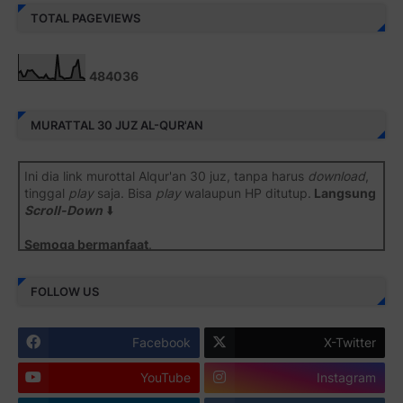
TOTAL PAGEVIEWS
4
8
4
0
3
6
MURATTAL 30 JUZ AL-QUR'AN
Ini dia link murottal Alqur'an 30 juz, tanpa harus
download
,
tinggal
play
saja. Bisa
play
walaupun HP ditutup.
Langsung
Scroll-Down
⬇️
Semoga bermanfaat
.
Juz 1 ⇨
http://j.mp/2b8SiNO
FOLLOW US
Juz 2 ⇨
http://j.mp/2b8RJmQ
Facebook
X-Twitter
Juz 3 ⇨
http://j.mp/2bFSrtF
YouTube
Instagram
Juz 4 ⇨
http://j.mp/2b8SXi3