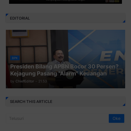
EDITORIAL
BPK
Presiden Bilang APBN Bocor 30 Persen?
Kejagung Pasang “Alarm” Keuangan
by
ChiefEditor
-
21.53
SEARCH THIS ARTICLE