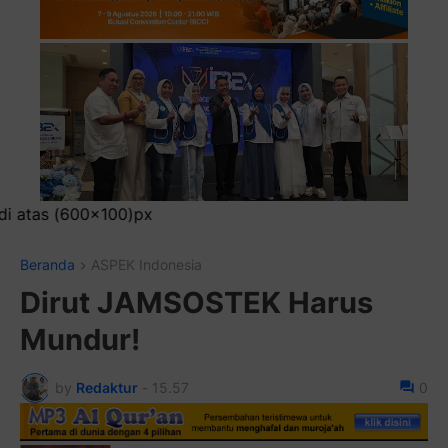
Pasang Ikl
Beranda
ASPEK Indonesia
Dirut JAMSOSTEK Harus
Mundur!
by
Redaktur
-
15.57
0