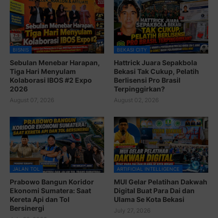
BISNIS
BEKASI CITY
Sebulan Menebar Harapan,
Hattrick Juara Sepakbola
Tiga Hari Menyulam
Bekasi Tak Cukup, Pelatih
Kolaborasi IBOS #2 Expo
Berlisensi Pro Brasil
2026
Terpinggirkan?
August 07, 2026
August 02, 2026
JALAN TOL
ARTIFICIAL INTELLIGENCE
Prabowo Bangun Koridor
MUI Gelar Pelatihan Dakwah
Ekonomi Sumatera: Saat
Digital Buat Para Dai dan
Kereta Api dan Tol
Ulama Se Kota Bekasi
Bersinergi
July 27, 2026