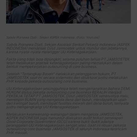
Sabda Pranawa Djati : Sekjen ASPEK Indonesia. (Foto: Youtube)
Sabda Pranawa Djati, Sekjen Asosiasi Serikat Pekerja Indonesia (ASPEK
INDONESIA) mendesak Dirut Jamsostek untuk mundur dari jabatannya,
karena nyata-nyata melanggar UU Ketenagakerjaan.
Fakta yang tidak bisa dipungkiri, selama puluhan tahun PT JAMSOSTEK
telah melakukan praktek ketenagakerjaan paling memalukan dalam
bentuk mempekerjakan
outsourcing
di
core business.
Setelah "Tertangkap Basah" melakukan pelanggaran hukum, PT
JAMSOSTEK saat ini secara sistematis dan struktural justru melakukan
PHK kepada pekerja
outsoursing
core business
.
UU Ketenagakerjaan sesungguhnya telah mengamanatkan bahwa DEMI
HUKUM status pekerja
outsourcing core business
BERALIH menjadi
PEKERJA TETAP PT JAMSOSTEK. Dirut JAMSOSTEK seharusnya malu,
memimpin BUMN yang mengelola dana dari buruh, mendapatkan upah
dari keringat buruh, mendapat fasilitas mewah dari dana buruh, ternyata
justru mengangkangi UU Ketenagakerjaan.
Melakukan kesewenang-wenangan dalam mengelola JAMSOSTEK.
ASPEK INDONESIA juga menuntut dilakukan audit terkait penerapan
Good Corporate Government
(GCG) karena bukti-bukti adanya
pelanggaran UU Ketenagakerjaan sangat jelas. Saat ini ribuan pekerja
outsourcing core business
JAMSOSTEK di seluruh Indonesia terancam
PHK massal.