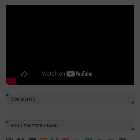
Juz 29 ⇨
http://j.mp/2bFRyBF
Juz 30 ⇨
http://j.mp/2bFREcc
Monggo disebarluaskan. Mudah-mudahan menjadi ladang
amal jariyah bagi kita semua.
Berbagi kebaikan meskipun sedikit, semoga bermanfaat,
aamiin...
COMMENTS
AKUN TWITTER X KAMI