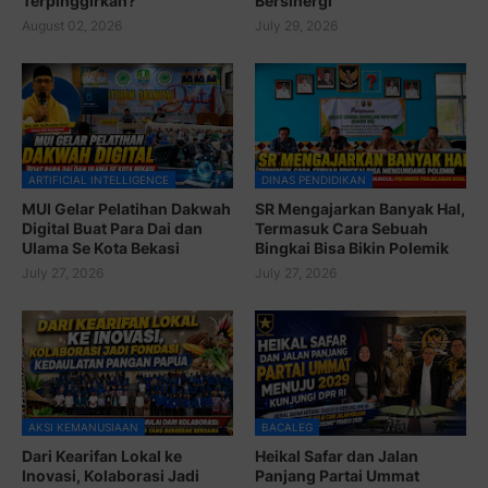
Terpinggirkan?
Bersinergi
August 02, 2026
July 29, 2026
ARTIFICIAL INTELLIGENCE
DINAS PENDIDIKAN
MUI Gelar Pelatihan Dakwah
SR Mengajarkan Banyak Hal,
Digital Buat Para Dai dan
Termasuk Cara Sebuah
Ulama Se Kota Bekasi
Bingkai Bisa Bikin Polemik
July 27, 2026
July 27, 2026
AKSI KEMANUSIAAN
BACALEG
Dari Kearifan Lokal ke
Heikal Safar dan Jalan
Inovasi, Kolaborasi Jadi
Panjang Partai Ummat