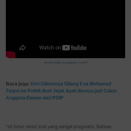
Komika bahas penanganan covid19
Baca juga:
Kini Gilirannya Gilang Esa Mohamad
Terjun ke Politik Ikuti Jejak Ayah Ibunya jadi Calon
Anggota Dewan dari PDIP
"Ini betul-betul soal yang sangat pragmatis. Bahkan