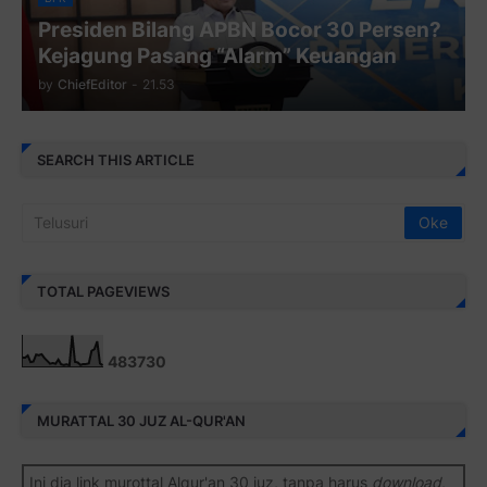
Presiden Bilang APBN Bocor 30 Persen?
Kejagung Pasang “Alarm” Keuangan
by
ChiefEditor
-
21.53
SEARCH THIS ARTICLE
TOTAL PAGEVIEWS
4
8
3
7
3
0
MURATTAL 30 JUZ AL-QUR'AN
Ini dia link murottal Alqur'an 30 juz, tanpa harus
download
,