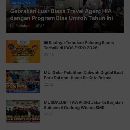
Juz 10 ⇨
http://j.mp/2bHfyUH
BISNIS SYARIAH
Gebrakan Luar Biasa Travel Agent HIA
Juz 11 ⇨
http://j.mp/2bHf80y
dengan Program Bisa Umroh Tahun Ini
Juz 12 ⇨
http://j.mp/2bWnTby
by
Redaktur
-
05.32
Juz 13 ⇨
http://j.mp/2bFTiKQ
🎟️ Saatnya Temukan Peluang Bisnis
Juz 14 ⇨
http://j.mp/2b8SUTA
Terbaik di IBOS EXPO 2026!
00.45
Juz 15 ⇨
http://j.mp/2bFRQIM
Juz 16 ⇨
http://j.mp/2b8SegG
MUI Gelar Pelatihan Dakwah Digital Buat
Para Dai dan Ulama Se Kota Bekasi
Juz 17 ⇨
http://j.mp/2brHsFz
22.42
Juz 18 ⇨
http://j.mp/2b8SCfc
Juz 19 ⇨
http://j.mp/2bFSq95
MUSDALUB III AWPI DKI Jakarta Berjalan
Sukses di Gedung Wisma SMR
Juz 20 ⇨
http://j.mp/2brI1zc
07.47
Juz 21 ⇨
http://j.mp/2b8VcBO