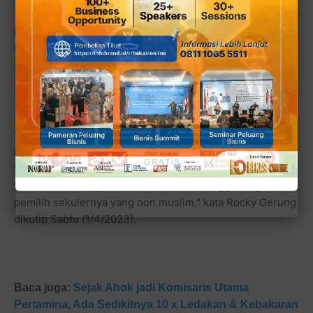
Baca juga:
Belum Masa Kampanye Terbuka PSI Kota
Bekasi Kembali Langgar Pemilu Buat Acara Ngamen
Bersama Bro Giring
"Kita enggak pernah pernah tahu data dasarnya. Nah hal
ini yang kita sebut sebagai
the real margin of error
.
Ngapain musti nyari dukungan dari komunitas muslim
kalau PDIP udah yakin bahwa dia udah tinggi dengan
pemilih sekulernya yang non muslim," kata Rocky Gerung
dikutip Sabtu (1/4/2023).
Baca juga:
Sejak Ahok jadi Komisaris Utama
Pertamina, Ada Sedikitnya 10 x Ledakan & Kebakaran