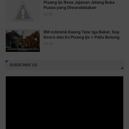
Pisang Ijo Rose Jajanan Jelang Buka
Juz 22 ⇨
http://j.mp/2bFRxNP
Puasa yang Diwaralabakan
Juz 23 ⇨
http://j.mp/2brItxm
02.52
Juz 24 ⇨
http://j.mp/2brHKw5
RM mAmink Daeng Tata: Iga Bakar, Sop
Juz 25 ⇨
http://j.mp/2brImlf
Konro dan Es Pisang Ijo + Pallu Butung
05.35
Juz 26 ⇨
http://j.mp/2bFRHF2
Juz 27 ⇨
http://j.mp/2bFRXno
SUBSCRIBE US
Juz 28 ⇨
http://j.mp/2brI3ai
Juz 29 ⇨
http://j.mp/2bFRyBF
Juz 30 ⇨
http://j.mp/2bFREcc
Monggo disebarluaskan. Mudah-mudahan menjadi ladang
amal jariyah bagi kita semua.
Berbagi kebaikan meskipun sedikit, semoga bermanfaat,
aamiin...