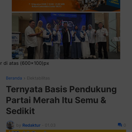
Pasa
Beranda
Elektabilitas
Ternyata Basis Pendukung
Partai Merah Itu Semu &
Sedikit
by
Redaktur
-
01.03
0