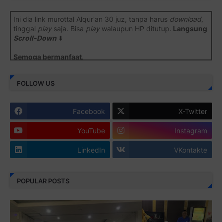
Ini dia link murottal Alqur'an 30 juz, tanpa harus
download
,
tinggal
play
saja. Bisa
play
walaupun HP ditutup.
Langsung
Scroll-Down
⬇️
Semoga bermanfaat
.
Juz 1 ⇨
http://j.mp/2b8SiNO
FOLLOW US
Juz 2 ⇨
http://j.mp/2b8RJmQ
Facebook
X-Twitter
Juz 3 ⇨
http://j.mp/2bFSrtF
YouTube
Instagram
Juz 4 ⇨
http://j.mp/2b8SXi3
LinkedIn
VKontakte
Juz 5 ⇨
http://j.mp/2b8RZm3
Juz 6 ⇨
http://j.mp/28MBohs
POPULAR POSTS
Juz 7 ⇨
http://j.mp/2bFRIZC
Juz 8 ⇨
http://j.mp/2bufF7o