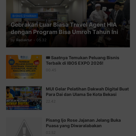
Juz 9 ⇨
http://j.mp/2byr1bu
Juz 10 ⇨
http://j.mp/2bHfyUH
BISNIS SYARIAH
Gebrakan Luar Biasa Travel Agent HIA
Juz 11 ⇨
http://j.mp/2bHf80y
dengan Program Bisa Umroh Tahun Ini
Juz 12 ⇨
http://j.mp/2bWnTby
by
Redaktur
-
05.32
Juz 13 ⇨
http://j.mp/2bFTiKQ
🎟️ Saatnya Temukan Peluang Bisnis
Juz 14 ⇨
http://j.mp/2b8SUTA
Terbaik di IBOS EXPO 2026!
00.45
Juz 15 ⇨
http://j.mp/2bFRQIM
Juz 16 ⇨
http://j.mp/2b8SegG
MUI Gelar Pelatihan Dakwah Digital Buat
Para Dai dan Ulama Se Kota Bekasi
Juz 17 ⇨
http://j.mp/2brHsFz
22.42
Juz 18 ⇨
http://j.mp/2b8SCfc
Juz 19 ⇨
http://j.mp/2bFSq95
Pisang Ijo Rose Jajanan Jelang Buka
Puasa yang Diwaralabakan
Juz 20 ⇨
http://j.mp/2brI1zc
02.52