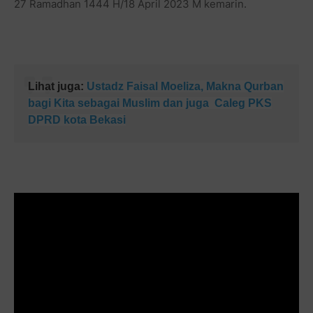
27 Ramadhan 1444 H/18 April 2023 M kemarin.
Lihat juga:
Ustadz Faisal Moeliza, Makna Qurban
bagi Kita sebagai Muslim dan juga Caleg PKS
DPRD kota Bekasi