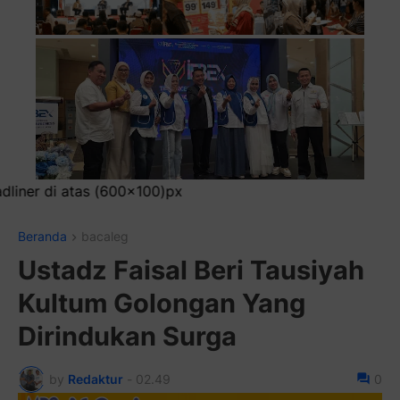
P
Beranda
bacaleg
Ustadz Faisal Beri Tausiyah
Kultum Golongan Yang
Dirindukan Surga
by
Redaktur
-
02.49
0