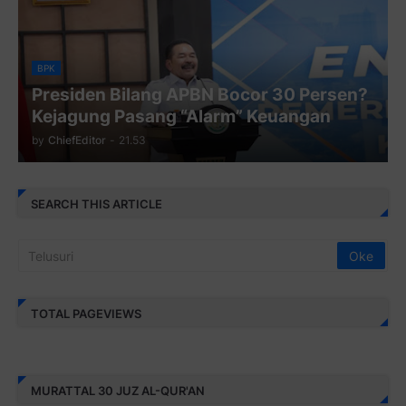
BPK
Presiden Bilang APBN Bocor 30 Persen?
Kejagung Pasang “Alarm” Keuangan
by
ChiefEditor
-
21.53
SEARCH THIS ARTICLE
TOTAL PAGEVIEWS
MURATTAL 30 JUZ AL-QUR'AN