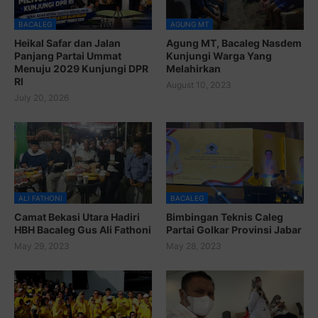
BACALEG
AGUNG MT
Heikal Safar dan Jalan
Agung MT, Bacaleg Nasdem
Panjang Partai Ummat
Kunjungi Warga Yang
Menuju 2029 Kunjungi DPR
Melahirkan
RI
August 10, 2023
July 20, 2026
ALI FATHONI
BACALEG
Camat Bekasi Utara Hadiri
Bimbingan Teknis Caleg
HBH Bacaleg Gus Ali Fathoni
Partai Golkar Provinsi Jabar
May 29, 2023
May 28, 2023