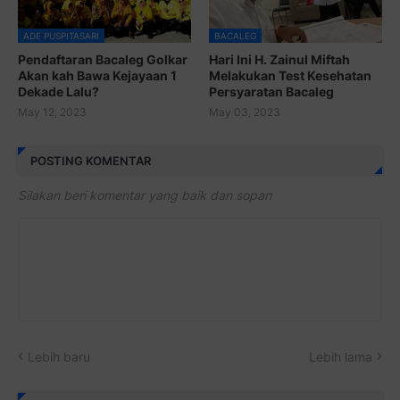
ADE PUSPITASARI
BACALEG
Pendaftaran Bacaleg Golkar
Hari Ini H. Zainul Miftah
Akan kah Bawa Kejayaan 1
Melakukan Test Kesehatan
Dekade Lalu?
Persyaratan Bacaleg
May 12, 2023
May 03, 2023
POSTING KOMENTAR
Silakan beri komentar yang baik dan sopan
Lebih baru
Lebih lama