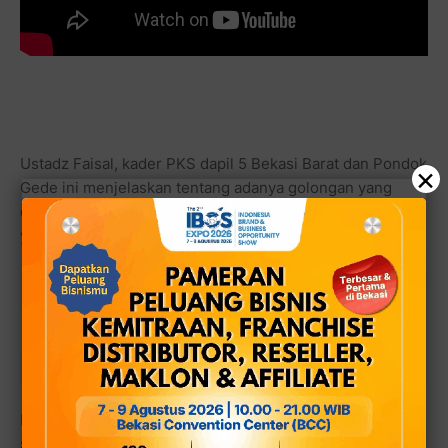
Ustadz Faisal, kader PKS dapil 5 Bekasi Barat dan Pondok
×
Gede ini menjelaskan tentang adanya golongan yang
dirindukan oleh surga kehadirannya. Siapakah golongan
yang dirindukan oleh Surga?
Baca juga:
Masjid Akan Jadi Pusat
Pemerintahan dan Peradaban Adalah Satu
Keniscayaan dan Dimulainya dari Kota Bekasi
Mensitir hadits Nabi tentang 4 golongan yang dirindukan
surga, Ustadz Faisal mengungkapkan, "Surga merupakan