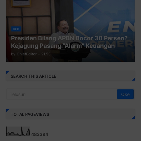
BPK
Presiden Bilang APBN Bocor 30 Persen?
Kejagung Pasang “Alarm” Keuangan
by
ChiefEditor
-
21.53
SEARCH THIS ARTICLE
TOTAL PAGEVIEWS
4
8
3
3
9
4