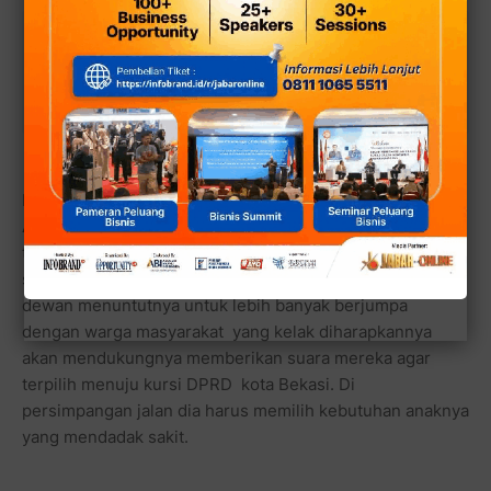
Baca juga:
Ketua DPD GARPU Kota Bekasi,
Agung MT Ajak Warga Hindari Dosa Riswah
(Suap) pada Pemilu & Pilpres 2024
Ketika menjelang akhir 10 hari awal bulan Dzulhijjah,
Agung MT terkena musibah dengan sakitnya sang anak
tercinta dan terpaksa harus diopname di rumah sakit,
sementara tugas pekerjaannya sebagai calon anggota
dewan menuntutnya untuk lebih banyak berjumpa
dengan warga masyarakat yang kelak diharapkannya
akan mendukungnya memberikan suara mereka agar
terpilih menuju kursi DPRD kota Bekasi. Di
persimpangan jalan dia harus memilih kebutuhan anaknya
yang mendadak sakit.