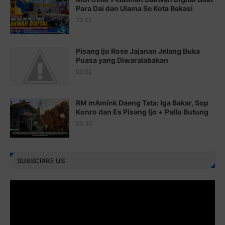
Para Dai dan Ulama Se Kota Bekasi
Juz 20 ⇨
http://j.mp/2brI1zc
22.42
Juz 21 ⇨
http://j.mp/2b8VcBO
Pisang Ijo Rose Jajanan Jelang Buka
Juz 22 ⇨
http://j.mp/2bFRxNP
Puasa yang Diwaralabakan
Juz 23 ⇨
http://j.mp/2brItxm
02.52
Juz 24 ⇨
http://j.mp/2brHKw5
RM mAmink Daeng Tata: Iga Bakar, Sop
Juz 25 ⇨
http://j.mp/2brImlf
Konro dan Es Pisang Ijo + Pallu Butung
05.35
Juz 26 ⇨
http://j.mp/2bFRHF2
Juz 27 ⇨
http://j.mp/2bFRXno
SUBSCRIBE US
Juz 28 ⇨
http://j.mp/2brI3ai
Juz 29 ⇨
http://j.mp/2bFRyBF
Juz 30 ⇨
http://j.mp/2bFREcc
Monggo disebarluaskan. Mudah-mudahan menjadi ladang