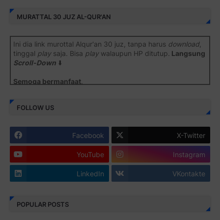
MURATTAL 30 JUZ AL-QUR'AN
Ini dia link murottal Alqur'an 30 juz, tanpa harus
download
,
tinggal
play
saja. Bisa
play
walaupun HP ditutup.
Langsung
Scroll-Down
⬇️
Semoga bermanfaat
.
Juz 1 ⇨
http://j.mp/2b8SiNO
FOLLOW US
Juz 2 ⇨
http://j.mp/2b8RJmQ
Facebook
X-Twitter
Juz 3 ⇨
http://j.mp/2bFSrtF
YouTube
Instagram
Juz 4 ⇨
http://j.mp/2b8SXi3
LinkedIn
VKontakte
Juz 5 ⇨
http://j.mp/2b8RZm3
Juz 6 ⇨
http://j.mp/28MBohs
POPULAR POSTS
Juz 7 ⇨
http://j.mp/2bFRIZC