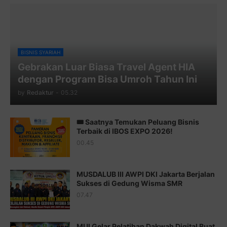
Juz 8 ⇨
http://j.mp/2bufF7o
Juz 9 ⇨
http://j.mp/2byr1bu
Juz 10 ⇨
http://j.mp/2bHfyUH
BISNIS SYARIAH
Gebrakan Luar Biasa Travel Agent HIA
Juz 11 ⇨
http://j.mp/2bHf80y
dengan Program Bisa Umroh Tahun Ini
Juz 12 ⇨
http://j.mp/2bWnTby
by
Redaktur
-
05.32
Juz 13 ⇨
http://j.mp/2bFTiKQ
🎟️ Saatnya Temukan Peluang Bisnis
Juz 14 ⇨
http://j.mp/2b8SUTA
Terbaik di IBOS EXPO 2026!
00.45
Juz 15 ⇨
http://j.mp/2bFRQIM
Juz 16 ⇨
http://j.mp/2b8SegG
MUSDALUB III AWPI DKI Jakarta Berjalan
Sukses di Gedung Wisma SMR
Juz 17 ⇨
http://j.mp/2brHsFz
07.47
Juz 18 ⇨
http://j.mp/2b8SCfc
Juz 19 ⇨
http://j.mp/2bFSq95
MUI Gelar Pelatihan Dakwah Digital Buat