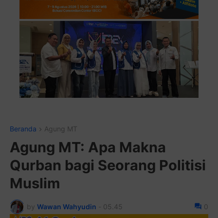
Pasang Iklan Running Text
Beranda
Agung MT
Agung MT: Apa Makna
Qurban bagi Seorang Politisi
Muslim
by
Wawan Wahyudin
-
05.45
0