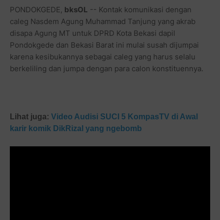
PONDOKGEDE,
bksOL
-- Kontak komunikasi dengan
caleg Nasdem Agung Muhammad Tanjung yang akrab
disapa Agung MT untuk DPRD Kota Bekasi dapil
Pondokgede dan Bekasi Barat ini mulai susah dijumpai
karena kesibukannya sebagai caleg yang harus selalu
berkeliling dan jumpa dengan para calon konstituennya.
Lihat juga:
Video Audisi SUCI 5 KompasTV di Awal
karir komik DikRizal yang ngebomb