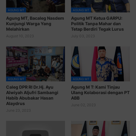
AGUNG MT
AGUNG MT
Agung MT, Bacaleg Nasdem
Agung MT Ketua GARPU:
Kunjungi Warga Yang
Politik Tanpa Mahar dan
Melahirkan
Tetap Berdiri Tegak Lurus
August 10, 2023
July 03, 2023
AGUNG MT
AGUNG MT
Caleg DPR RI Dr.Hj. Ayu
Agung M T: Kami Tinjau
Alwiyah Aljufri Sambangi
Ulang Kolaborasi dengan PT
Habib Abubakar Hasan
ABB
Alaydrus
June 02, 2023
June 23, 2023