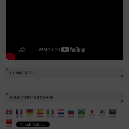
Juz 30 ⇨
http://j.mp/2bFREcc
Monggo disebarluaskan. Mudah-mudahan menjadi ladang
amal jariyah bagi kita semua.
Berbagi kebaikan meskipun sedikit, semoga bermanfaat,
aamiin...
COMMENTS
AKUN TWITTER X KAMI