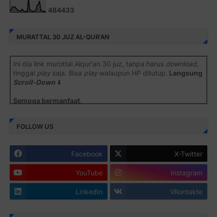
4
8
4
4
3
3
MURATTAL 30 JUZ AL-QUR'AN
Ini dia link murottal Alqur'an 30 juz, tanpa harus
download
,
tinggal
play
saja. Bisa
play
walaupun HP ditutup.
Langsung
Scroll-Down
⬇️
Semoga bermanfaat
.
Juz 1 ⇨
http://j.mp/2b8SiNO
FOLLOW US
Juz 2 ⇨
http://j.mp/2b8RJmQ
Facebook
X-Twitter
Juz 3 ⇨
http://j.mp/2bFSrtF
YouTube
Instagram
Juz 4 ⇨
http://j.mp/2b8SXi3
LinkedIn
VKontakte
Juz 5 ⇨
http://j.mp/2b8RZm3
Juz 6 ⇨
http://j.mp/28MBohs