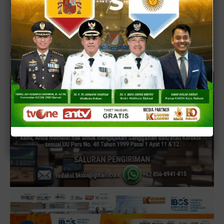
Desa Tingkat Provinsi Lampung merupakan Ajang
tahunan yang diadakan untuk menilai perkembangan
Desa-desa di seluruh wilayah Provinsi Lampung. [■]
Reporter:
TimRedaksi
,
Editor: DikRizal