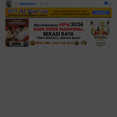
by
Redaktur
-
21.25
0