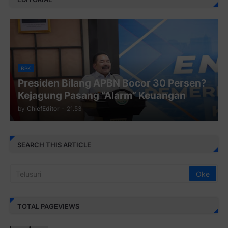
BPK
Presiden Bilang APBN Bocor 30 Persen?
Kejagung Pasang “Alarm” Keuangan
by
ChiefEditor
-
21.53
SEARCH THIS ARTICLE
TOTAL PAGEVIEWS