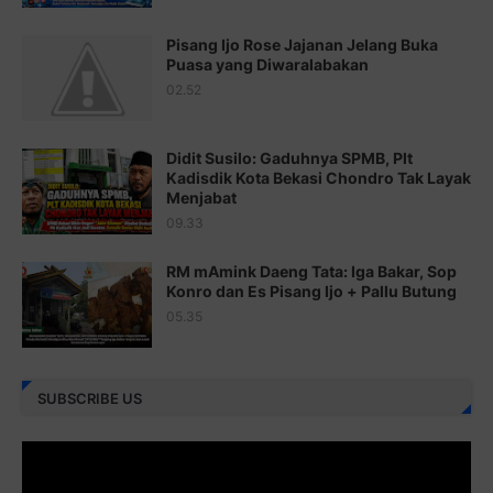
Juz 19 ⇨
http://j.mp/2bFSq95
Pisang Ijo Rose Jajanan Jelang Buka
Puasa yang Diwaralabakan
Juz 20 ⇨
http://j.mp/2brI1zc
02.52
Juz 21 ⇨
http://j.mp/2b8VcBO
Didit Susilo: Gaduhnya SPMB, Plt
Juz 22 ⇨
http://j.mp/2bFRxNP
Kadisdik Kota Bekasi Chondro Tak Layak
Menjabat
Juz 23 ⇨
http://j.mp/2brItxm
09.33
Juz 24 ⇨
http://j.mp/2brHKw5
RM mAmink Daeng Tata: Iga Bakar, Sop
Juz 25 ⇨
http://j.mp/2brImlf
Konro dan Es Pisang Ijo + Pallu Butung
05.35
Juz 26 ⇨
http://j.mp/2bFRHF2
Juz 27 ⇨
http://j.mp/2bFRXno
SUBSCRIBE US
Juz 28 ⇨
http://j.mp/2brI3ai
Juz 29 ⇨
http://j.mp/2bFRyBF