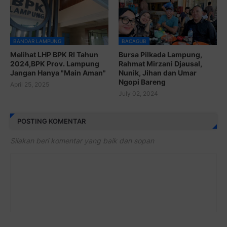
BANDAR LAMPUNG
BACAGUB
Melihat LHP BPK RI Tahun
Bursa Pilkada Lampung,
2024,BPK Prov. Lampung
Rahmat Mirzani Djausal,
Jangan Hanya "Main Aman"
Nunik, Jihan dan Umar
Ngopi Bareng
April 25, 2025
July 02, 2024
POSTING KOMENTAR
Silakan beri komentar yang baik dan sopan