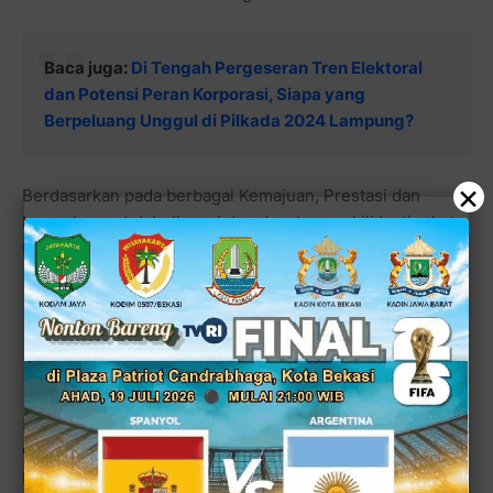
Baca juga:
Di Tengah Pergeseran Tren Elektoral
dan Potensi Peran Korporasi, Siapa yang
Berpeluang Unggul di Pilkada 2024 Lampung?
×
Berdasarkan pada berbagai Kemajuan, Prestasi dan
Inovasi yang telah dicapai dan dapat mewakili ke tingkat
Nasional.
Baca juga:
Kwalitas Udara Jambi Memburuk, PW
IWO Jambi Bagi-Bagi Masker
Sementara itu, Gubernur Lampung yang diwakili Staf Ahli
Gubernur Bidang Kemasyarakatan dan Sumber Daya
Manusia (SDM), Bapak Intizam, mengungkapkan, Lomba