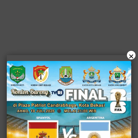
×
Bekasi,Kandidat2
-- Forum Betawi Rempug (FBR) Korwil Kota
Bekasi mengadakan acara Deklarasi Mendukung dan
Pemenangan Calon Walikota 01, Heri - Sholihin (RiShol)
semalam, (27/10/2024).