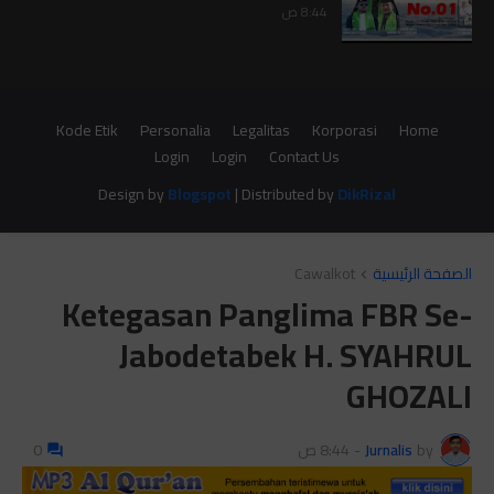
8:44 ص
Kode Etik
Personalia
Legalitas
Korporasi
Home
Login
Login
Contact Us
Design by
Blogspot
| Distributed by
DikRizal
الصفحة الرئيسية
Cawalkot
Ketegasan Panglima FBR Se-
Jabodetabek H. SYAHRUL
GHOZALI
by
Jurnalis
-
8:44 ص
0